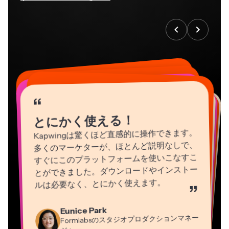
“
“
“
“
“
“
“
“
“
“
“
とにかく使える！
Kapwingは驚くほど直感的に操作できます。
多くのマーケターが、ほとんど説明なしで、
すぐにこのプラットフォームを使いこなすこ
とができました。ダウンロードやインストー
ルは必要なく、とにかく使えます。
”
Natasha Ball
Martin James
Eunice Park
Heidi Rae
コンサルタント
Panos Papagapiou
動画エディター
Formlabsのスタジオプロダクションマネー
教育
EPATHLON社マネージングパートナー
Gracie Peng