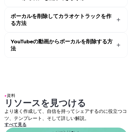
ファイル形式をアップロードできちゃいます。Kapwing
もちろん、Kapwingを使ってMP3から音声を削除できる
はMP4、MP3、PNG、GIF形式でのエクスポートに対応
よ。MP3ファイルをアップロードするか、MP3のURLを
ボーカルを削除してカラオケトラックを作
してるから、好きな出力形式で安心して使えますよ。
コピー&ペーストしてエディタに貼り付けるだけ。タイ
る方法
ムラインでオーディオを選択して、右側のツールバーの
Kapwingを使ってカラオケビデオを作るには、音楽が入
「Split Vocals」アイコンをクリックすれば、MP3から
ったビデオファイルをアップロードするか、YouTubeな
YouTubeの動画からボーカルを削除する方
音声を削除するプロセスが始まるよ（これには数分かか
どのプラットフォームからURLを貼り付けることができ
るけど）。音声がインストゥルメンタルから分離された
法
ます。その後、右側のツールバーの「Split Vocals」ボ
ら、ボーカルトラックを削除して、インストゥルメンタ
YouTube動画のボーカルを削除するには、YouTube動
タンを押すと、オーディオが抽出され、ボーカルとイン
ルのみのMP3ファイルをダウンロードできちゃう。
画のURLをKapwingエディターに貼り付けるだけ。動画
ストルメンタルの2つの異なるトラックに分離されま
が読み込まれたら、右側のツールバーのオーディオセク
す。ボーカルトラックをミュートまたは削除して、歌詞
ションに移動して「Split Vocals」ボタンを押してね。
をより良く追えるように字幕を自動生成し、その後ビデ
分割プロセスは動画の長さによって2～5分かかること
オをエクスポートします。
もあるけど、その後はボーカルとインストゥルメンタル
●
資料
のトラックが分かれるから、ボーカルをミュートするか
リソースを見つける
削除して、新しいインストゥルメンタル動画をエクスポ
より速く作成して、自信を持ってシェアするのに役立つコ
ートするだけだよ。
ツ、テンプレート、そして詳しい解説。
すべて見る