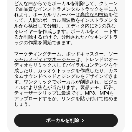
どんな曲からでもボーカルを削除して、クリーン
で高品質なインストラメンタルトラックを手に入
れよう。ボーカルリムーバーは
高度なAI技術
を使
って、人間のボーカル周波数をインストラメンタ
ルから検出して分離し、エディタ内に2つの異な
るレイヤーを作成します。ボーカルをミュートす
るか削除するだけで、分離されたバッキングトラ
ックの作業を開始できます。
マーケティングチーム、ポッドキャスター、
ソー
シャルメディアマネージャー
は、トレンドのオー
ディオをリミックスしてバイラルコンテンツを作
成したり、カラオケトラックを作成したり、カス
タムサウンドベッドとジングルをデザインできま
す。ワンクリックでボーカルが削除され、ビジュ
アルにより焦点が当たります。製品デモ、広告、
ティーザークリップに最適です。MP3、MP4を
アップロードするか、リンクを貼り付けて始めま
しょう。
ボーカルを削除