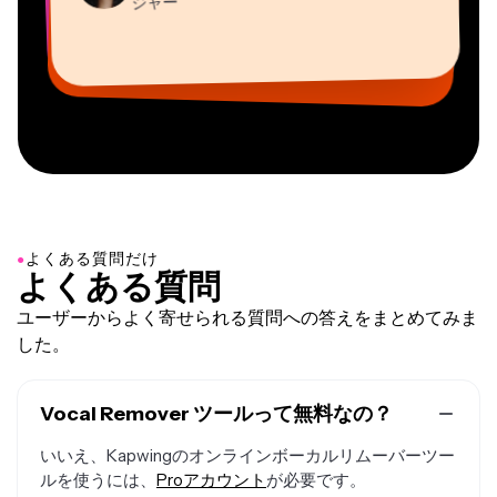
Dina Segovia
ジャー
Grant Taleck
Mitch Rawlings
コンテンツ担当ディレクター
バーチャルフリーランサー
Kerry-lee Farla
AuthentIQMarketing.comの共同設立者
情報サービスフリーランサー
Vannesia Darby
ユーチューバー
MOXIE Nashville社CEO
●
よくある質問だけ
よくある質問
ユーザーからよく寄せられる質問への答えをまとめてみま
した。
Vocal Remover ツールって無料なの？
いいえ、Kapwingのオンラインボーカルリムーバーツー
ルを使うには、
Proアカウント
が必要です。