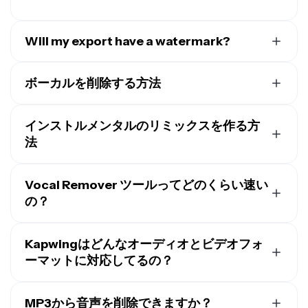
Will my export have a watermark?
Kapwingの無料アカウントを使ってる場合、すべてのエ
クスポートに小さなウォーターマークが付いちゃいま
ボーカルを削除する方法
す。
Pro Account
にアップグレードすれば、作成したコ
曲のボーカルを削除するには、Kapwingにトラックをア
ンテンツのウォーターマークが完全に消えますよ。
ップロードするか、ライブラリからロイヤリティフリー
インストルメンタルのリミックスを作る方
の曲を選ぶか、YouTubeのリンクをエディタにコピー&
法
ペーストしてください。次に、右側のツールバーの
インストルメンタルのリミックスを作成するには、元の
「Split Vocals」アイコンを選択します。曲からボーカ
音楽ファイルをKapwingにアップロードして、「Split
Vocal Remover ツールってどのくらい速い
ルを削除するプロセスは約1分かかります。その後、必
Vocals」機能を使ってボーカルからインストルメンタル
要に応じて分離されたインストゥルメンタルトラックの
の？
を分離します。処理が完了したら、ボーカルトラックを
音量を調整して、エクスポートしてMP3をダウンロード
音楽トラックからボーカルを削除するのにかかる時間
削除するだけです。その後、Kapwingではさまざまなツ
してください。
は、元のファイルの長さによって変わってくるよ。短い
Kapwingはどんなオーディオとビデオフォ
ールを試すことができます。インストルメンタルをさま
クリップ（10～30秒）なら通常1分以内で処理されるけ
ざまなセクションに分割して並べ替えたり、さまざまな
ーマットに対応してるの？
ど、フルレングストラックだと完了するまで約4～5分
セグメントの速度を変更したり、
オーディオの一部をル
MOV、FLAC、WEBM、WEBP、HEIC、M4A、MKV、
かかることもあるんだ。
ープさせたり
、
サウンドエフェクトを追加したり
できま
WAV、MP4、MP3など、いろんなビデオとオーディオ
MP3から音声を削除できますか？
す。