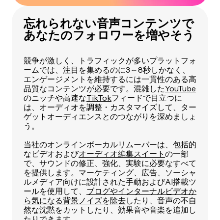
忘れられない音声コンテンツで
あなたのフォロワーを増やそう
競争が激しく、トラフィックが多いプラットフォ
ームでは、注目を集めるのに3～8秒しかなく、
エンゲージメントを維持するには一貫性のある高
品質なコンテンツが必要です。混雑した
YouTube
のニッチや高速な
TikTok
フィードで目立つに
は、オーディオを調整・カスタマイズして、ター
ゲットオーディエンスとのつながりを深めましょ
う。
当社のオンラインボーカルリムーバーは、包括的
なビデオおよび
オーディオ編集スイート
の一部
で、サウンドの修正、強化、実験に必要なすべて
を提供します。マーケティング、広告、ソーシャ
ルメディア向けに設計された手動およびAI搭載ツ
ールを使用して、
ブログやインターナルビデオか
ら気になる背景ノイズを除去
したり、音声の不自
然な沈黙をカットしたり、効果音や音楽を追加し
たりできます。