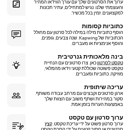
ערוך את הסרטונים שלך עם עורך הווידאו המהיר
והעוצמתי שלנו. נגיש למתחילים, עתיר תכונות
למקצוענים. זמין בכל מכשיר.
כתוביות קסומות
הוסף כתוביות מילה במילה לכל סרטון עם מחולל
הכתוביות של Kapwing. שנה צבעים, גופנים,
והוסף אנימציות או מעברים.
בינה מלאכותית גנרטיבית
טקסט לסרטון
כאן. צרו סרטונים עם הנחיית
טקסט פשוטה שכוללת קטעי וידאו מהמלאי,
מוזיקה, כתוביות ומעברים.
עריכה שיתופית
ארגן סרטונים וקבצים עם מרחב עבודה משותף.
סקור במהירות ושתף משוב עם הצוות שלך
באמצעות הערות בזמן אמת.
ערוך סרטון עם טקסט
ערוך סרטון פשוט על ידי עריכת טקסט.
קצץ
סרטונים
או חתוך קטעים על ידי הסרת טקסט