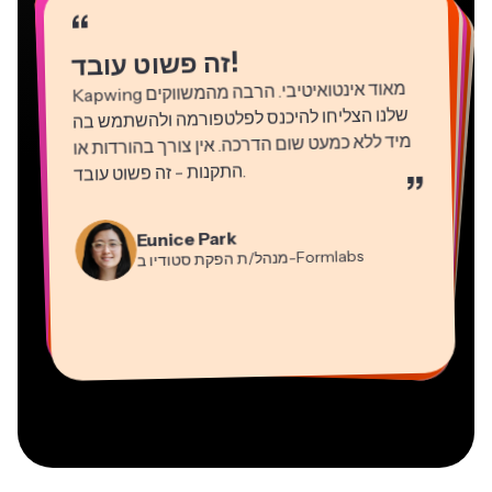
“
“
“
“
“
“
“
“
“
“
“
!
זה פשוט עובד
Kapwing
מאוד אינטואיטיבי. הרבה מהמשווקים
שלנו הצליחו להיכנס לפלטפורמה ולהשתמש בה
מיד ללא כמעט שום הדרכה. אין צורך בהורדות או
התקנות - זה פשוט עובד
.
”
Martin James
Natasha Ball
עורך וידאו
Gracie Peng
יועץ
Eunice Park
מנהל/ת תוכן
-Formlabs
Panos Papagapiou
מנהל/ת הפקת סטודיו ב
Dina Segovia
Kerry-lee Farla
שותף מנהל ב
Heidi Rae
עובד חופשי וירטואלי
Grant Taleck
-EPATHLON
Mitch Rawlings
Vannesia Darby
-AuthentIQMarketing.com
יוטיובר
חינוך
מייסד-שותף ב
שירותי מידע פריצלנסר
מנכ"ל ב-MOXIE Nashville