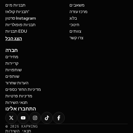
משאבים
תבניות מים
מרכז עזרה
תבניות קולאז'
בלוג
סרטון Instagram
חינוכי
תבניות פופולריות
צוותים
תבניות EDU
צרו קשר
הצג הכל
חברה
מחירים
קריירות
שותפויות
שותפים
הערות שחרור
מדיניות החזר כספים
מדיניות פרטיות
תנאי השירות
התחברו אלינו
©
2026
KAPWING
תנאי השירות