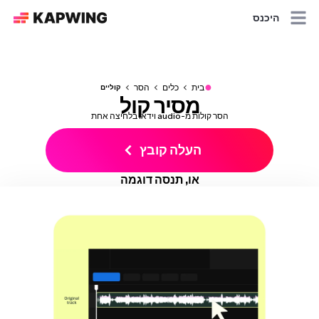
היכנס
●
בית
כלים
הסר
קוליים
מסיר קול
הסר קולות מ-audio וידאו בלחיצה אחת
העלה קובץ
או, תנסה דוגמה