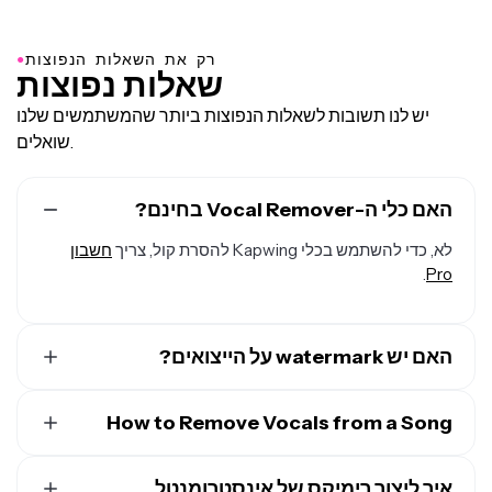
●
רק את השאלות הנפוצות
שאלות נפוצות
יש לנו תשובות לשאלות הנפוצות ביותר שהמשתמשים שלנו
שואלים.
האם כלי ה-Vocal Remover בחינם?
לא, כדי להשתמש בכלי Kapwing להסרת קול, צריך
חשבון
.
Pro
האם יש watermark על הייצואים?
אם אתה משתמש ב-Kapwing בחשבון חינמי, כל הייצואים
כוללים סימן מים קטן. ברגע שאתה משדרג ל
חשבון Pro
How to Remove Vocals from a Song
, סימן
המים מוסר לחלוטין מכל מה שאתה יוצר.
כדי להסיר קוליות משיר, העלה את הטראק שלך ל-Kapwing,
איך ליצור רימיקס של אינסטרומנטל
בחר שיר ללא זכויות יוצרים מהספרייה שלנו, או העתק והדבק