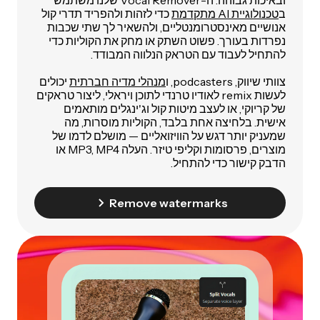
ב
טכנולוגיית AI מתקדמת
כדי לזהות ולהפריד תדרי קול
אנושיים מאינסטרומנטליים, ולהשאיר לך שתי שכבות
נפרדות בעורך. פשוט השתק או מחק את הקוליות כדי
להתחיל לעבוד עם הטראק הנלווה המבודד.
צוותי שיווק, podcasters, ו
מנהלי מדיה חברתית
יכולים
לעשות remix לאודיו טרנדי לתוכן ויראלי, ליצור טראקים
של קריוקי, או לעצב מיטות קול וג'ינגלים מותאמים
אישית. בלחיצה אחת בלבד, הקוליות מוסרות, מה
שמעניק יותר דגש על הוויזואליים — מושלם לדמו של
מוצרים, פרסומות וקליפי טיזר. העלה MP3, MP4 או
הדבק קישור כדי להתחיל.
Remove watermarks