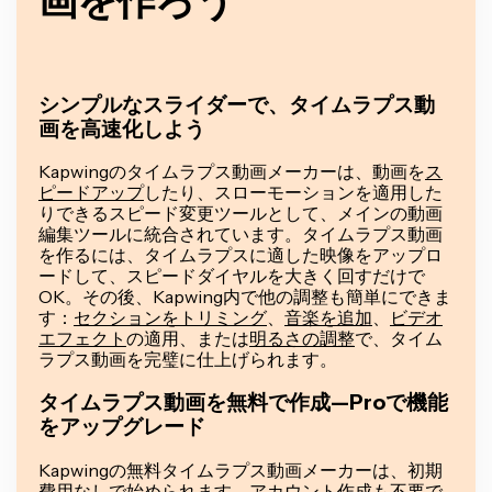
シンプルなスライダーで、タイムラプス動
画を高速化しよう
Kapwingのタイムラプス動画メーカーは、動画を
ス
ピードアップ
したり、スローモーションを適用した
りできるスピード変更ツールとして、メインの動画
編集ツールに統合されています。タイムラプス動画
を作るには、タイムラプスに適した映像をアップロ
ードして、スピードダイヤルを大きく回すだけで
OK。その後、Kapwing内で他の調整も簡単にできま
す：
セクションをトリミング
、
音楽を追加
、
ビデオ
エフェクト
の適用、または
明るさの調整
で、タイム
ラプス動画を完璧に仕上げられます。
タイムラプス動画を無料で作成—Proで機能
をアップグレード
Kapwingの無料タイムラプス動画メーカーは、初期
費用なしで始められます。アカウント作成も不要で