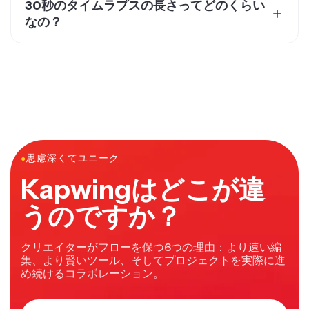
2. エディターの右側にある「スピード」機能に移動する
30秒のタイムラプスの長さってどのくらい
みたいなビデオエディターで後から「ハイパースピー
3. スピードを4倍に設定する
なの？
ド」エフェクトをつけることもできるんだ。
4. 必要に応じて、ビデオをトリミングする
30秒のタイムラプス動画に必要な生の映像の量は、映
5. ビデオをエクスポートしてオンラインで共有。準備完
像の再生レートによって変わるよ。
了！
30 FPSの再生なら、実時間で15分（または900秒）の
映像が必要。30フレーム × 30秒 = 900秒。
60 FPSの再生なら、実時間で30分（または1,800秒）の
映像が必要。60フレーム × 30秒 = 1,800秒。
●
思慮深くてユニーク
Kapwingはどこが違
うのですか？
クリエイターがフローを保つ6つの理由：より速い編
集、より賢いツール、そしてプロジェクトを実際に進
め続けるコラボレーション。