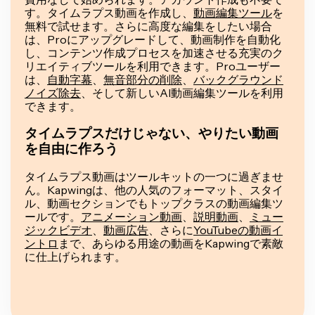
す。タイムラプス動画を作成し、
動画編集ツール
を
無料で試せます。さらに高度な編集をしたい場合
は、Proにアップグレードして、動画制作を自動化
し、コンテンツ作成プロセスを加速させる充実のク
リエイティブツールを利用できます。Proユーザー
は、
自動字幕
、
無音部分の削除
、
バックグラウンド
ノイズ除去
、そして新しいAI動画編集ツールを利用
できます。
タイムラプスだけじゃない、やりたい動画
を自由に作ろう
タイムラプス動画はツールキットの一つに過ぎませ
ん。Kapwingは、他の人気のフォーマット、スタイ
ル、動画セクションでもトップクラスの動画編集ツ
ールです。
アニメーション動画
、
説明動画
、
ミュー
ジックビデオ
、
動画広告
、さらに
YouTubeの動画イ
ントロ
まで、あらゆる用途の動画をKapwingで素敵
に仕上げられます。