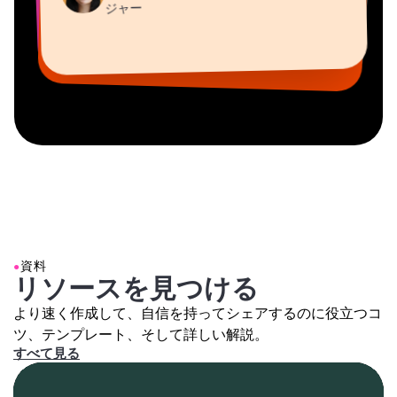
Gracie Peng
Dina Segovia
ジャー
Grant Taleck
Mitch Rawlings
コンテンツ担当ディレクター
バーチャルフリーランサー
Kerry-lee Farla
AuthentIQMarketing.comの共同設立者
情報サービスフリーランサー
Vannesia Darby
ユーチューバー
MOXIE Nashville社CEO
●
資料
リソースを見つける
より速く作成して、自信を持ってシェアするのに役立つコ
ツ、テンプレート、そして詳しい解説。
すべて見る