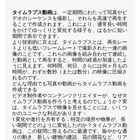
タイムラプス動画
は、一定期間にわたって写真やビ
デオのシーケンスを撮影し、それらを高速で再生す
ることで作成されます。これにより、通常長い時間
をかけてゆっくりと変化する様子を、はるかに短い
期間で表示できます。
より技術的に言えば、タイムラプスとは、再生レー
トよりも低いフレームレートで撮影された一連の画
像のことです。これらの画像を組み合わせて連続し
た動画として再生すると、時間の経過が加速したよ
うに見えます。何時間、何日、さらには何ヶ月もの
時間が、わずか数秒（または数分）の映像に圧縮さ
れるのです。
どんな理由でも写真や動画からタイムラプス動画を
作成できる
ビデオ制作者やコンテンツクリエイターが、なぜタ
イムラプス動画を作ろうと考えるのでしょうか？実
は、タイムラプスで映像を見せることには、いくつ
かのユニークな利点があります：
1. 変化や進行を共有する：特定の場所や物事が、長
い期間でどのように変化したのか？タイムラプス動
画は、この疑問に答えるのに最適です。賑やかな通
りの動き、新しい建物の建設、花の開花など、リア