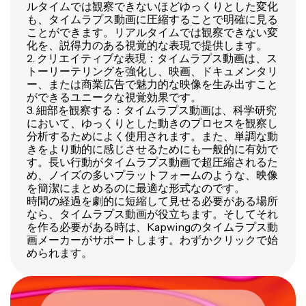
ルタイムでは観察できないほどゆっくりとした変化
も、タイムラプス動画に圧縮することで明確に見る
ことができます。リアルタイムでは観察できない変
化を、説得力のある視覚的な表現で提供します。
2. クリエイティブな表現：タイムラプス動画は、ス
トーリーテリングを強化し、映画、ドキュメンタリ
ー、または商業広告で魅力的な映像を生み出すこと
ができるユニークな視覚効果です。
3. 細部を観察する：タイムラプス動画は、科学研究
において、ゆっくりとした動きのプロセスを観察し
分析するためによく使用されます。また、単調な動
きをより動的に感じさせるためにも一般的に有効で
す。長い行動がタイムラプス動画で超圧縮されるた
め、ノイズの多いプラットフォームのような、映像
を簡潔にまとめるのに最適な形式なのです。
時間の経過を劇的に短縮して見せる必要がある場所
なら、タイムラプス動画が役立ちます。そしてそれ
を作る必要がある時は、Kapwingのタイムラプス動
画メーカーがサポートします。わずかクリックで始
められます。