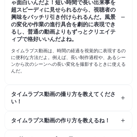
ゃ面白いんだよ！短い時間で長い出来事を
超スピーディに見せられるから、視聴者の
興味をバッチリ引き付けられるんだ。風景
の変化や作業の進行具合を劇的に表現でき
るし、普通の動画よりもずっとクリエイテ
ィブで格好いいんだよね。
タイムラプス動画は、時間の経過を視覚的に表現するの
に便利な方法だよ。例えば、長い制作過程や、あるシー
ンから次のシーンへの長い変化を撮影するときに使える
んだ。
タイムラプス動画の撮り方を教えてくださ
い！
タイムラプス動画は、被写体の動きを効果的に見せるた
めに、三脚や安定した場所など、しっかりと固定された
タイムラプス動画の作り方を教えるね！
視点から撮影するといいよ。多くのタイムラプスカメラ
1. Kapwingにビデオをアップロードする
は撮影中に映像を高速化する必要があるけど、Kapwing