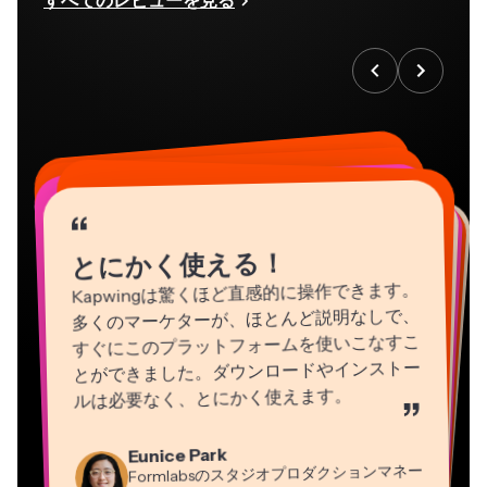
すべてのレビューを見る
“
“
“
“
“
“
“
“
“
“
“
とにかく使える！
Kapwingは驚くほど直感的に操作できます。
多くのマーケターが、ほとんど説明なしで、
すぐにこのプラットフォームを使いこなすこ
とができました。ダウンロードやインストー
ルは必要なく、とにかく使えます。
”
Natasha Ball
Martin James
Eunice Park
Heidi Rae
コンサルタント
Panos Papagapiou
動画エディター
Formlabsのスタジオプロダクションマネー
教育
EPATHLON社マネージングパートナー