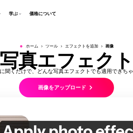
学ぶ
価格について
字幕作成者
スクリプト ジェネレーター
チームのトレーニング用
ヘルプセンター
スピーカーフォーカス
動画の翻訳
学校向け
会社のブログ
ブラウザで動画にキャプショ
アイデアをクリック数回で簡
スクリーン録画、チュートリ
Kapwingについてよくある質
スピーカーに焦点を当てて、
コンテンツを翻訳された音声
デジタルレッスンとマルチメ
私たちのスタートアップの道
ンと字幕を追加しよう！
単に脚本に変換！
アル、説明動画を作成して編
問の答えをゲットしよう！
ビデオを自動的にリサイズし
と字幕で誰でも楽しめるよう
ディア課題で学びを生き生き
のりをフォローしてください
集しよう！
ます
にしよう！
とさせよう！
●
ホーム
ツール
エフェクトを追加
画像
会社概要
お問い合わせ
写真エフェク
B-ロール ジェネレーター
音声をクリーンにする
会社や製品について詳しく知
私たちのチームへの連絡方法
音声エディター
テキスト音声
関連性の高い、クオリティの
音声を高音質化し、背景ノイ
る
についてはこちら
ビデオ広告を作ろう
ビデオを翻訳する
ポッドキャストやビデオの音
たった数クリックで、テキス
良いB-ロールを自動的に生成
ズを取り除く
プロフェッショナルで、スク
より広い視聴者に届くため
声を録音、編集、クリーニン
トをリアルな音声に変換でき
Iに聞くだけで、どんな写真エフェクトでも適用できち
ロールを止めるようなビデオ
に、動画、音声、字幕をロー
グしよう！
るよ！
クリップメーカー
採用情報
キャラクターの一貫性
広告を作成して、リードを生
カライズしよう！
1つの動画から短いクリップを
Kapwingで働くことについて
ビデオプロジェクトで再利用
み出そう！
画像をアップロード
作成しよう！
もっと知る
できるAIキャラクターを作成
動画をサイズ変更する
トランスクリプト付きでトリ
しよう
ミング
動画のサイズと寸法を変更す
テキストを編集して動画を編
る
mart Cut
すべて見る
集しよう！
動画から無音部分を自動で削
Kapwingのスマートツールを
除する
すべて見る
ビデオを文字起こし
すべて見る
動画を自動的にテキストに変
Kapwingのすべてのツールを