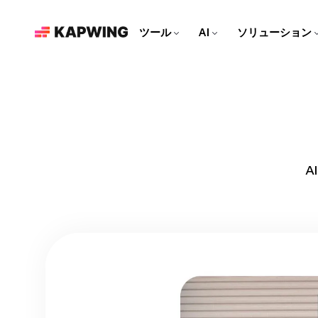
ツール
AI
ソリューション
マーケティングチームのみな
さん
ブランドを成長させよう！最
新の編集ツールで、コンテン
動画エディター
Kapwing AI
資料
ツ制作をもっと速く、もっと
簡単に。
ビデオクリップを編集し
KapwingのAI搭載ツールを
より多くの作品を作るため
て、トラックを一緒に組み
すべて見る
の記事とガイド
合わせ、すべてを1つの場
ソーシャルメディア動画を作
所でエフェクトを追加しよ
ろう！
A
う！
それぞれのソーシャルプラッ
AI動画エディター
ビデオチュートリアル
トフォームに合わせた、魅力
Kapwingの最先端のAIツール
Kapwingのツールの使い方
的なコンテンツを作ろう！
で動画を作ろう！
を、ステップバイステップで
リパーパス スタジオ
丁寧に解説するよ！
ビデオをソーシャルメディア
向けのクリップに変換しよ
ビデオジェネレーター
S
う！
AIで何に関する動画でも作る
ことができます
吹き替え
40以上の言語に会話を翻訳し