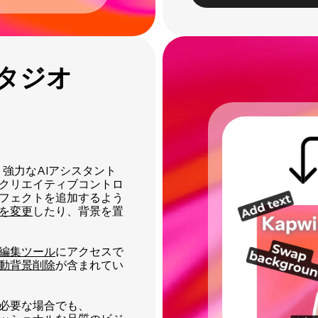
タジオ
は、強力なAIアシスタント
クリエイティブコントロ
エフェクトを追加するよう
を変更
したり、背景を置
編集ツール
にアクセスで
動背景削除
が含まれてい
が必要な場合でも、