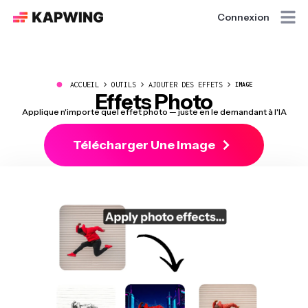
Connexion
●
ACCUEIL
OUTILS
AJOUTER DES EFFETS
IMAGE
Effets Photo
Applique n'importe quel effet photo — juste en le demandant à l'IA
Télécharger Une Image