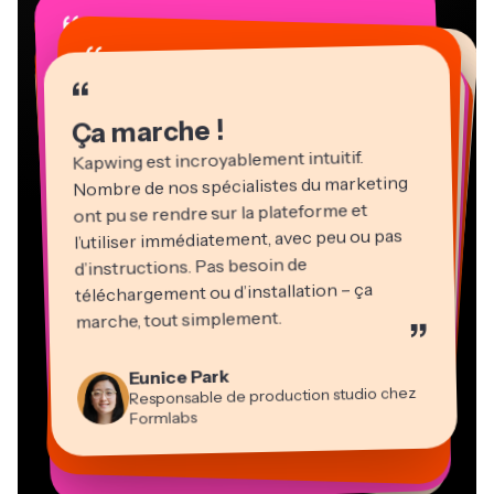
“
“
“
“
“
“
“
“
“
“
“
Ça marche !
Kapwing est incroyablement intuitif.
Nombre de nos spécialistes du marketing
ont pu se rendre sur la plateforme et
l’utiliser immédiatement, avec peu ou pas
d’instructions. Pas besoin de
téléchargement ou d’installation – ça
Martin James
marche, tout simplement.
”
Éditeur vidéo
Natasha Ball
Heidi Rae
Eunice Park
Gracie Peng
Panos Papagapiou
Consultant
Kerry-lee Farla
Dina Segovia
Responsable de production studio chez
Pédagogie
Directeur du contenu
Directeur associé chez EPATHLON
Travailleur en freelance virtuel
Youtubeur
Vannesia Darby
Mitch Rawlings
Formlabs
Grant Taleck
PDG de MOXIE Nashville
Freelance en services d’information
Cofondateur d’AuthentIQMarketing.com