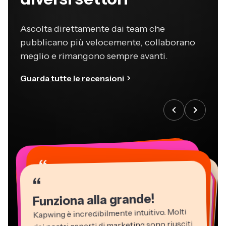
Ascolta direttamente dai team che
pubblicano più velocemente, collaborano
meglio e rimangono sempre avanti.
Guarda tutte le recensioni
“
“
“
“
“
“
“
“
“
“
“
Funziona alla grande!
Kapwing è incredibilmente intuitivo. Molti
dei nostri esperti di marketing sono riusciti