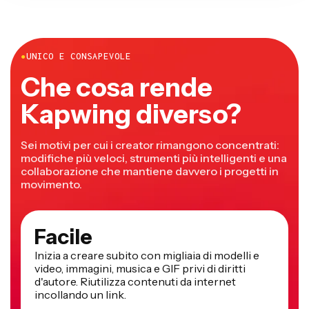
●
UNICO E CONSAPEVOLE
Che cosa rende
Kapwing diverso?
Sei motivi per cui i creator rimangono concentrati:
modifiche più veloci, strumenti più intelligenti e una
collaborazione che mantiene davvero i progetti in
movimento.
Facile
Inizia a creare subito con migliaia di modelli e
video, immagini, musica e GIF privi di diritti
d'autore. Riutilizza contenuti da internet
incollando un link.