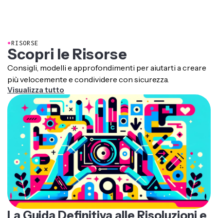
Browser. Für schnelle Transkriptionsaufgaben klappt
das Tool super auf dem Handy. Für aufwendigere
Bearbeitungsprojekte empfehlen wir dir aber den
Desktop für die beste Erfahrung.
●
RISORSE
Scopri le Risorse
Consigli, modelli e approfondimenti per aiutarti a creare
più velocemente e condividere con sicurezza.
Visualizza tutto
La Guida Definitiva alle Risoluzioni e