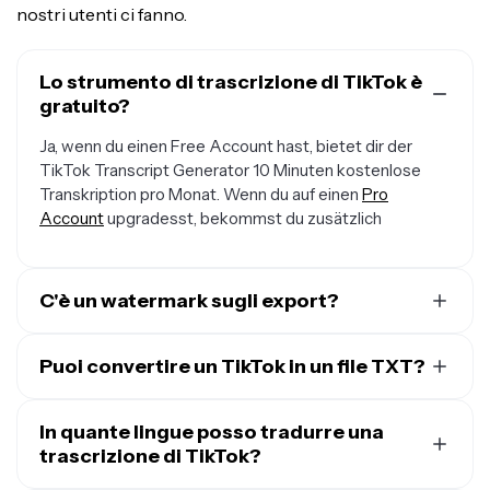
nostri utenti ci fanno.
Lo strumento di trascrizione di TikTok è
gratuito?
Ja, wenn du einen Free Account hast, bietet dir der
TikTok Transcript Generator 10 Minuten kostenlose
Transkription pro Monat. Wenn du auf einen
Pro
Account
upgradesst, bekommst du zusätzlich
C'è un watermark sugli export?
Wenn du Kapwing mit einem kostenlosen Account
nutzt, wird jeder Export — auch vom TikTok Transcript
Puoi convertire un TikTok in un file TXT?
Generator — ein kleines Wasserzeichen enthalten.
Ja, unser Online-TikTok-Transkriptionstool ermöglicht
Sobald du auf einen
Pro Account
upgradesst, wird das
es dir, kostenlos eine TXT-Datei aus einem Video zu
In quante lingue posso tradurre una
Wasserzeichen von allen Videos entfernt, für die du
generieren.
trascrizione di TikTok?
einen Transcript erstellst.