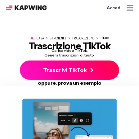
Accedi
●
CASA
STRUMENTI
TRASCRIZIONE
TIKTOK
Trascrizione TikTok
Carica video TikTok.
Genera trascrizioni di testo.
Trascrivi TikTok
oppure, prova un esempio