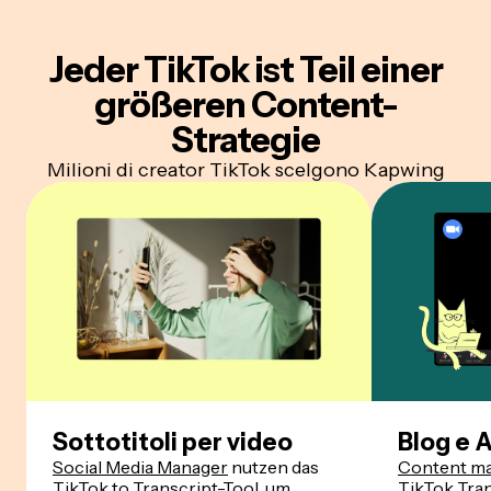
Jeder TikTok ist Teil einer
größeren Content-
Strategie
Milioni di creator TikTok scelgono Kapwing
Sottotitoli per video
Blog e A
Social Media Manager
nutzen das
Content ma
TikTok to Transcript-Tool, um
TikTok Tra