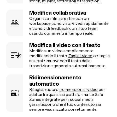
stock, musica, sottotitoli e transizioni.
Modifica collaborativa
Organizza i filmati e i file con un
workspace
condiviso
. Rivedi rapidamente
e condividi feedback con il tuo team
usando commenti in tempo reale.
Modifica il video con il testo
Modifica un video semplicemente
modificando il testo.
Taglia i video
o ritaglia
sezioni rimuovendo il testo dalla
trascrizione generata automaticamente.
Ridimensionamento
automatico
Ritaglia, ruota o
ridimensiona i video
per
adattarli a qualsiasi piattaforma. Le Safe
Zones integrate per i social media
garantiscono che il tuo contenuto sia
sempre visualizzato correttamente.