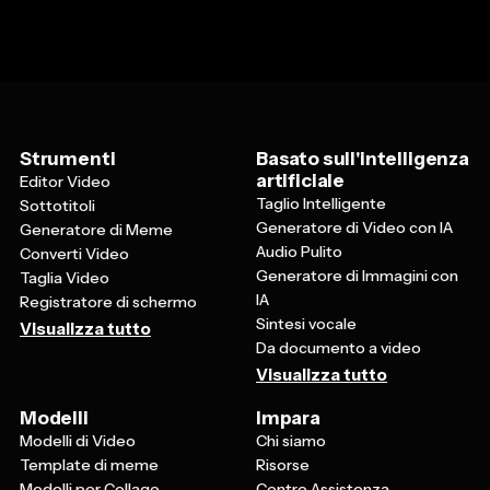
Strumenti
Basato sull'intelligenza
artificiale
Editor Video
Taglio Intelligente
Sottotitoli
Generatore di Video con IA
Generatore di Meme
Audio Pulito
Converti Video
Generatore di Immagini con
Taglia Video
IA
Registratore di schermo
Sintesi vocale
Visualizza tutto
Da documento a video
Visualizza tutto
Modelli
Impara
Modelli di Video
Chi siamo
Template di meme
Risorse
Modelli per Collage
Centro Assistenza