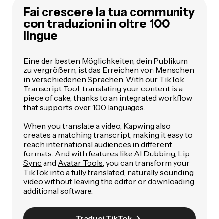
Fai crescere la tua community
con traduzioni in oltre 100
lingue
Eine der besten Möglichkeiten, dein Publikum
zu vergrößern, ist das Erreichen von Menschen
in verschiedenen Sprachen. With our TikTok
Transcript Tool, translating your content is a
piece of cake, thanks to an integrated workflow
that supports over 100 languages.
When you translate a video, Kapwing also
creates a matching transcript, making it easy to
reach international audiences in different
formats. And with features like
AI Dubbing
,
Lip
Sync
and
Avatar Tools
, you can transform your
TikTok into a fully translated, naturally sounding
video without leaving the editor or downloading
additional software.
Traduci TikTok