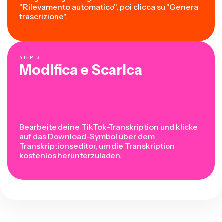
"Rilevamento automatico", poi clicca su "Genera
trascrizione".
STEP
3
Modifica e Scarica
Bearbeite deine TikTok-Transkription und klicke
auf das Download-Symbol über dem
Transkriptionseditor, um die Transkription
kostenlos herunterzuladen.