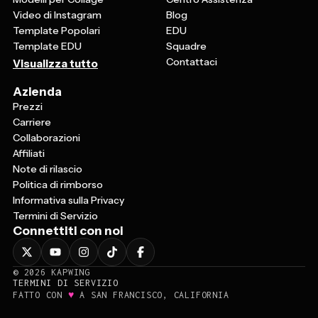
Video di Instagram
Blog
Template Popolari
EDU
Template EDU
Squadre
Contattaci
Visualizza tutto
Azienda
Prezzi
Carriere
Collaborazioni
Affiliati
Note di rilascio
Politica di rimborso
Informativa sulla Privacy
Termini di Servizio
Connettiti con noi
©
2026
KAPWING
TERMINI DI SERVIZIO
♥
FATTO CON
A SAN FRANCISCO, CALIFORNIA