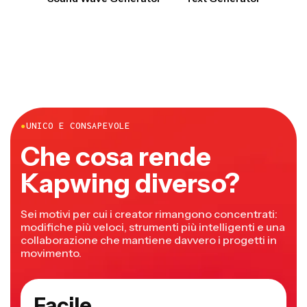
●
UNICO E CONSAPEVOLE
Che cosa rende
Kapwing diverso?
Sei motivi per cui i creator rimangono concentrati:
modifiche più veloci, strumenti più intelligenti e una
collaborazione che mantiene davvero i progetti in
movimento.
Facile