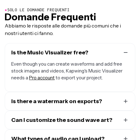
●
SOLO LE DOMANDE FREQUENTI
Domande Frequenti
Abbiamo le risposte alle domande più comuni che i
nostri utenti ci fanno.
Is the Music Visualizer free?
Even though you can create waveforms and add free
stock images and videos, Kapwing's Music Visualizer
needs a
Pro account
to export your project.
Is there a watermark on exports?
If you use Kapwing with a free account, then all your
exports — including those from the Music Visualizer —
Can I customize the sound wave art?
contain a watermark. Once you upgrade to a
Pro
Yep, you can pick from six different waveform styles,
account
, the watermark is completely removed from
including circle, bubble, stacked bars, and classic. You
What types of audio can I upload?