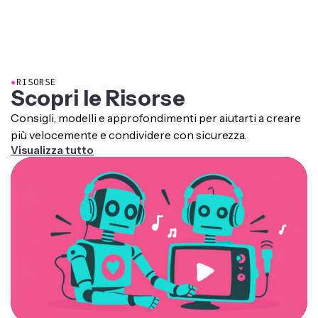
shareable on social media.
stands out on any background and pick styles that
match your vibe or your brand.
Branded color palettes
and custom placements will help your content pop in
those crowded feeds.
●
RISORSE
Scopri le Risorse
Consigli, modelli e approfondimenti per aiutarti a creare
più velocemente e condividere con sicurezza.
Visualizza tutto