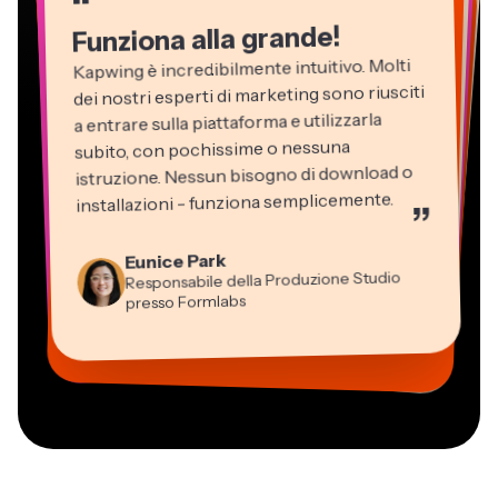
“
“
Funziona alla grande!
Kapwing è incredibilmente intuitivo. Molti
dei nostri esperti di marketing sono riusciti
a entrare sulla piattaforma e utilizzarla
subito, con pochissime o nessuna
istruzione. Nessun bisogno di download o
installazioni - funziona semplicemente.
”
Martin James
Editor Video
Eunice Park
Panos Papagapiou
Natasha Ball
Dina Segovia
Kerry-lee Farla
Responsabile della Produzione Studio
Heidi Rae
Socio Amministratore di EPATHLON
Gracie Peng
Libero professionista virtuale
Consulente
Youtuber
Grant Taleck
presso Formlabs
Istruzione
Direttore dei Contenuti
Mitch Rawlings
Vannesia Darby
Co-Founder di
Freelance dei Servizi Informativi
CEO di MOXIE Nashville
AuthentIQMarketing.com