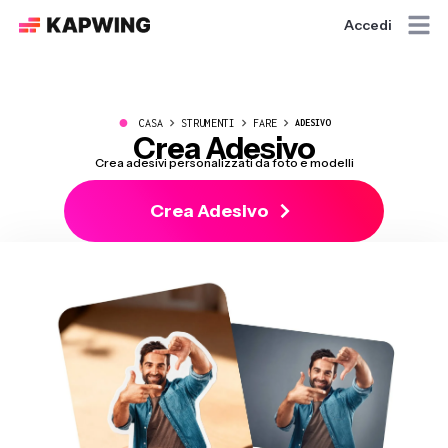
Accedi
●
CASA
STRUMENTI
FARE
ADESIVO
Crea Adesivo
Crea adesivi personalizzati da foto e modelli
Crea Adesivo