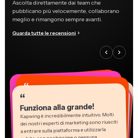
Ascolta direttamente dai team che
pubblicano più velocemente, collaborano
meglio e rimangono sempre avanti.
Guarda tutte le recensioni
“
“
“
“
“
“
“
“
“
“
“
Funziona alla grande!
Kapwing è incredibilmente intuitivo. Molti
dei nostri esperti di marketing sono riusciti
a entrare sulla piattaforma e utilizzarla
subito, con pochissime o nessuna