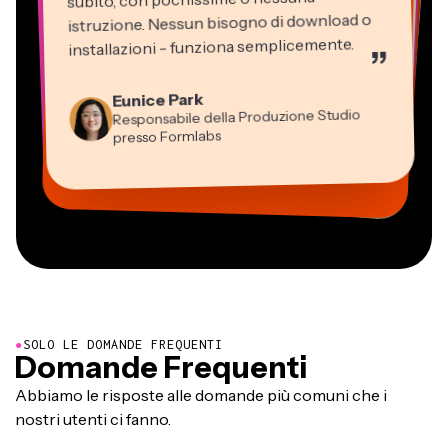
istruzione. Nessun bisogno di download o
installazioni - funziona semplicemente.
”
Martin James
Editor Video
Eunice Park
Panos Papagapiou
Natasha Ball
Dina Segovia
Kerry-lee Farla
Responsabile della Produzione Studio
Heidi Rae
Socio Amministratore di EPATHLON
Gracie Peng
Libero professionista virtuale
Consulente
Youtuber
Grant Taleck
presso Formlabs
Istruzione
Direttore dei Contenuti
Mitch Rawlings
Vannesia Darby
Co-Founder di
Freelance dei Servizi Informativi
CEO di MOXIE Nashville
AuthentIQMarketing.com
●
SOLO LE DOMANDE FREQUENTI
Domande Frequenti
Abbiamo le risposte alle domande più comuni che i
nostri utenti ci fanno.