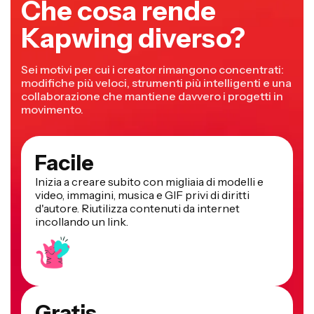
Che cosa rende
Kapwing diverso?
Sei motivi per cui i creator rimangono concentrati:
modifiche più veloci, strumenti più intelligenti e una
collaborazione che mantiene davvero i progetti in
movimento.
Facile
Inizia a creare subito con migliaia di modelli e
video, immagini, musica e GIF privi di diritti
d'autore. Riutilizza contenuti da internet
incollando un link.
Gratis