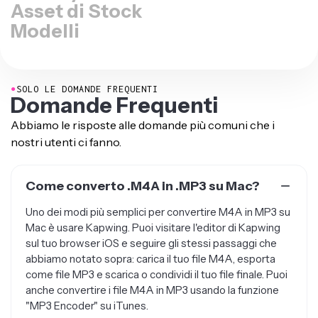
Asset di Stock
Modelli
●
SOLO LE DOMANDE FREQUENTI
Domande Frequenti
Abbiamo le risposte alle domande più comuni che i
nostri utenti ci fanno.
Come converto .M4A in .MP3 su Mac?
Uno dei modi più semplici per convertire M4A in MP3 su
Mac è usare Kapwing. Puoi visitare l'editor di Kapwing
sul tuo browser iOS e seguire gli stessi passaggi che
abbiamo notato sopra: carica il tuo file M4A, esporta
come file MP3 e scarica o condividi il tuo file finale. Puoi
anche convertire i file M4A in MP3 usando la funzione
"MP3 Encoder" su iTunes.