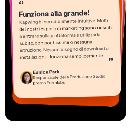
“
“
“
“
“
“
“
Funziona alla grande!
Kapwing è incredibilmente intuitivo. Molti
dei nostri esperti di marketing sono riusciti
a entrare sulla piattaforma e utilizzarla
subito, con pochissime o nessuna
istruzione. Nessun bisogno di download o
installazioni - funziona semplicemente.
”
Martin James
Editor Video
Eunice Park
Panos Papagapiou
Natasha Ball
Dina Segovia
Kerry-lee Farla
Responsabile della Produzione Studio
Heidi Rae
Socio Amministratore di EPATHLON
Gracie Peng
Libero professionista virtuale
Consulente
Youtuber
Grant Taleck
presso Formlabs
Istruzione
Direttore dei Contenuti
Mitch Rawlings
Vannesia Darby
Co-Founder di
Freelance dei Servizi Informativi
CEO di MOXIE Nashville
AuthentIQMarketing.com