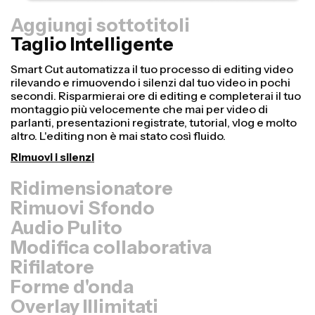
Aggiungi sottotitoli
Taglio Intelligente
Ridimensionatore
Riutilizza i video più velocemente e rendili più
professionali con la nostra funzione Resize Canvas! In
pochi clic, puoi prendere un singolo video e adattarlo
alle dimensioni giuste per ogni altra piattaforma, che sia
TikTok, YouTube, Instagram, Twitter, Linkedin o qualsiasi
altro posto.
Ridimensiona video
Rimuovi Sfondo
Audio Pulito
Modifica collaborativa
Rifilatore
Forme d'onda
Overlay Illimitati