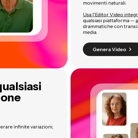
movimenti naturali.
Usa l'Editor Video integ
qualsiasi piattaforma —
a
drammatiche con transizi
media.
Genera Video
ualsiasi
zione
erare infinite variazioni,