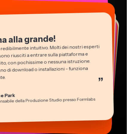
a alla grande!
edibilmente intuitivo. Molti dei nostri esperti
ono riusciti a entrare sulla piattaforma e
ubito, con pochissime o nessuna istruzione.
o di download o installazioni - funziona
n James
te.
”
 Video
cie Peng
ttore dei Contenuti
idi Rae
sha Ball
ce Park
ruzione
tch Rawlings
ulente
nsabile della Produzione Studio presso Formlabs
a Segovia
-lee Farla
elance dei Servizi Informativi
ro professionista virtuale
s Papagapiou
ber
 Amministratore di EPATHLON
esia Darby
 Taleck
 MOXIE Nashville
under di AuthentIQMarketing.com