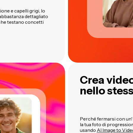
one e capelli grigi, lo
abbastanza dettagliato
che testano concetti
Crea video
nello stes
Perché fermarsi con un
la tua foto di progressio
usando
AI Image to Vide