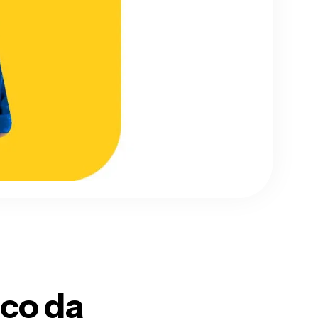
ico
da