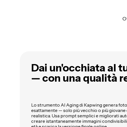
O
Dai un'occhiata al t
— con una qualità re
Lo strumento AI Aging di Kapwing genera foto
esattamente — solo più vecchio o più giovane
realistica. Usa prompt semplici e migliorati 
creare istantaneamente immagini condivisibili d
età e
scarica la versione finale online
.