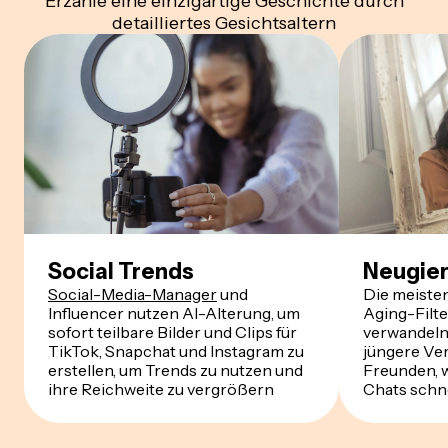
Erzähle eine einzigartige Geschichte durch
detailliertes Gesichtsaltern
Social Trends
Neugier
Social-Media-Manager
und
Die meiste
Influencer nutzen AI-Alterung, um
Aging-Filt
sofort teilbare Bilder und Clips für
verwandeln 
TikTok, Snapchat und Instagram zu
jüngere Ver
erstellen, um Trends zu nutzen und
Freunden,
ihre Reichweite zu vergrößern
Chats schnel