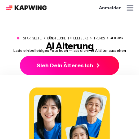
Anmelden
●
STARTSEITE
KÜNSTLICHE INTELLIGENZ
TRENDS
ALTERUNG
AI Alterung
Lade ein beliebiges Foto hoch — lass dich mit AI älter aussehen
Sieh Dein Älteres Ich