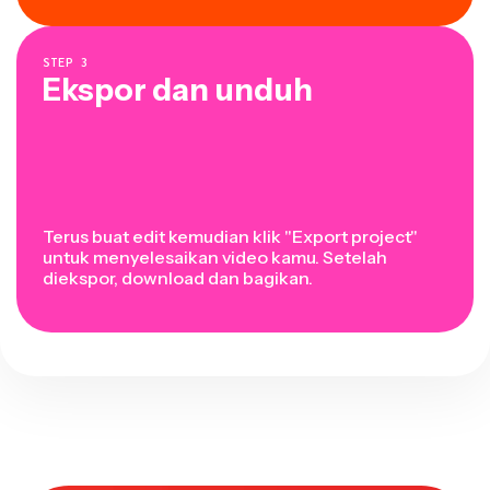
STEP
3
Ekspor dan unduh
Terus buat edit kemudian klik "Export project"
untuk menyelesaikan video kamu. Setelah
diekspor, download dan bagikan.