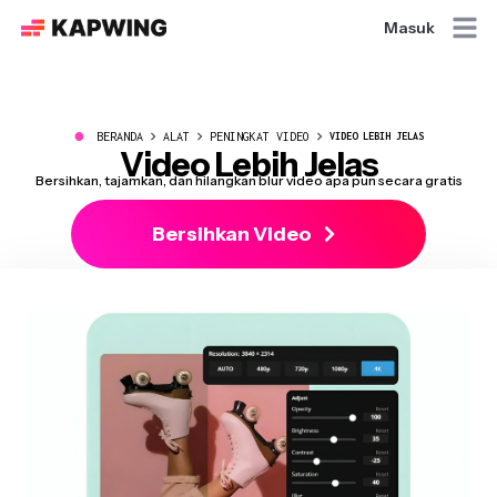
Masuk
●
BERANDA
ALAT
PENINGKAT VIDEO
VIDEO LEBIH JELAS
Video Lebih Jelas
Bersihkan, tajamkan, dan hilangkan blur video apa pun secara gratis
Bersihkan Video