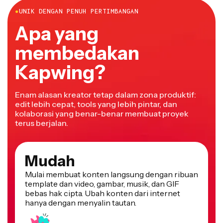
●
UNIK DENGAN PENUH PERTIMBANGAN
Apa yang
membedakan
Kapwing?
Enam alasan kreator tetap dalam zona produktif:
edit lebih cepat, tools yang lebih pintar, dan
kolaborasi yang benar-benar membuat proyek
terus berjalan.
Mudah
Mulai membuat konten langsung dengan ribuan
template dan video, gambar, musik, dan GIF
bebas hak cipta. Ubah konten dari internet
hanya dengan menyalin tautan.