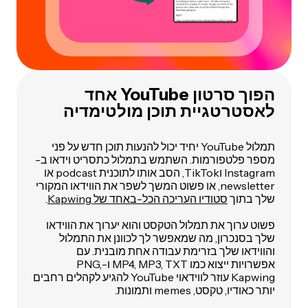
הפוך סרטון YouTube אחד
לאסטרטגיית תוכן מולטימדיה
תמלול YouTube יחיד יכול להנעות תוכן חדש על פני
מספר פלטפורמות. השתמש בתמלול כתסריט וידאו ב-
Instagram וTikTok, הסב אותו לתוכנית podcast או
newsletter, או פשוט המשך לשפר את הווידאו המקורי
שלך בתוך
סטודיו העריכה הכל-באחד של Kapwing
.
פשוט ערוך את תמלול הטקסט והוא יערוך את הווידאו
שלך בסנכרון, מה שמאפשר לך לכוונן את התמלול
והווידאו שלך בזרימת עבודה אחת מובנית. עם
אפשרויות ייצוא כמו MP4, MP3, TXT ו-PNG,
Kapwing עוזר לווידאוי YouTube להגיע לקהלים רחבים
יותר כאודיו, טקסט, memes ותמונות.