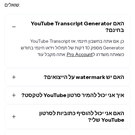
שואלים.
האם YouTube Transcript Generator
בחינם?
כן, אם אתה בחשבון חינמי, אז YouTube Transcript
Generator מספק 10 דקות של תמלול וידאו חינמי בחודש.
כשאתה משדרג ל
Pro Account
, אתה מקבל עוד
האם יש watermark על הייצואים?
אם אתה משתמש ב-Kapwing עם חשבון חינמי, כל תמלול
איך אני יכול להמיר סרטון YouTube לטקסט?
שתוריד יהיה בקובץ TXT רגיל ללא סימן מים. עם זאת, אם
תוסיף אלמנטים ויזואליים או כתוביות לתמלול שלך כדי ליצור
העלה סרטון מ-YouTube ואז פתח את הTab "Transcript"
קובץ וידאו, ייצוא ה-MP4 יכיל סימן מים קטן. ברגע שתשדרג ל-
האם אני יכול להוסיף כתוביות לסרטון
בסרגל הכלים בצד שמאל. בחר ב-"Trim with Transcript" כדי
Pro Account
, כל סימני המים יוסרו מהיצירות שלך.
YouTube שלי?
לתמלל את סרטון ה-YouTube שלך ולקבל גרסה טקסטואלית.
כן, אתה יכול להוסיף
כתוביות
לסרטון YouTube שלך ביחד עם