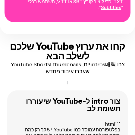
TXT. כדי ליצור קובץ SRT או VTT, השתמש בכלי
".
Subtitles
"
קחו את ערוץ YouTube שלכם
לשלב הבא
צרו intros매력יים, thumbnails וYouTube Shorts
שעברו עיבוד מחדש
צור intro ל-YouTube שיעוררו
תשומת לב
```html
בפלטפורמה עמוסה כמו YouTube, יש לך רק כמה