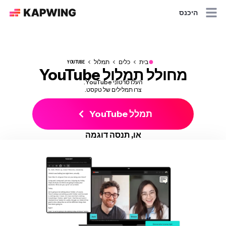
היכנס
●
בית
כלים
תמלול
YOUTUBE
מחולל תמלול YouTube
העלו סרטוני YouTube.
צרו תמלילים של טקסט.
תמלל YouTube
או, תנסה דוגמה