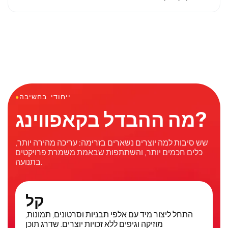
VTT, TXT או SRT.
אתה יכול לייצא את התמלול של YouTube שלך כקובץ TXT
באמצעות כלי Transcript. כדי לייצא ב-SRT או VTT, עבור
לכלי Subtitles.
ייחודי בחשיבה
●
מה ההבדל בקאפווינג?
שש סיבות למה יוצרים נשארים בזרימה: עריכה מהירה יותר,
כלים חכמים יותר, והשתתפות שבאמת משמרת פרויקטים
בתנועה.
קל
התחל ליצור מיד עם אלפי תבניות וסרטונים, תמונות,
מוזיקה וגיפים ללא זכויות יוצרים. שדרג תוכן