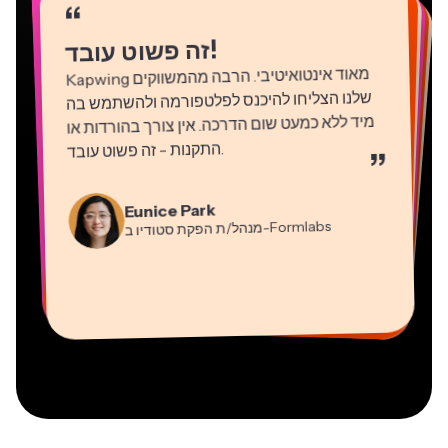
“
“
“
“
“
“
“
“
“
“
“
!
זה פשוט עובד
Kapwing
מאוד אינטואיטיבי. הרבה מהמשווקים
שלנו הצליחו להיכנס לפלטפורמה ולהשתמש בה
מיד ללא כמעט שום הדרכה. אין צורך בהורדות או
התקנות - זה פשוט עובד
.
”
Martin James
Natasha Ball
עורך וידאו
Gracie Peng
יועץ
Eunice Park
מנהל/ת תוכן
-Formlabs
Panos Papagapiou
מנהל/ת הפקת סטודיו ב
Dina Segovia
Kerry-lee Farla
שותף מנהל ב
Heidi Rae
עובד חופשי וירטואלי
Grant Taleck
-EPATHLON
Mitch Rawlings
Vannesia Darby
-AuthentIQMarketing.com
יוטיובר
חינוך
מייסד-שותף ב
שירותי מידע פריצלנסר
מנכ"ל ב-MOXIE Nashville