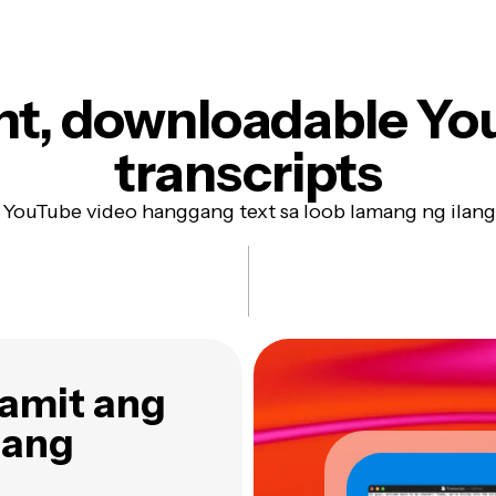
nt, downloadable
Yo
transcripts
 YouTube video hanggang text sa loob lamang ng ilan
gamit ang
hang