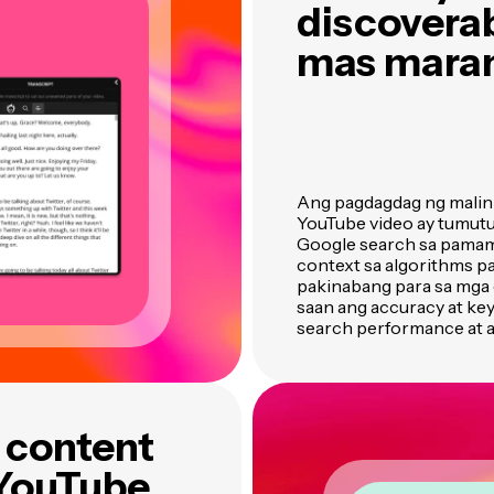
discovera
mas mara
Ang pagdagdag ng malini
YouTube video ay tumutul
Google search sa pamam
context sa algorithms par
pakinabang para sa mga c
saan ang accuracy at ke
search performance at a
 content
 YouTube