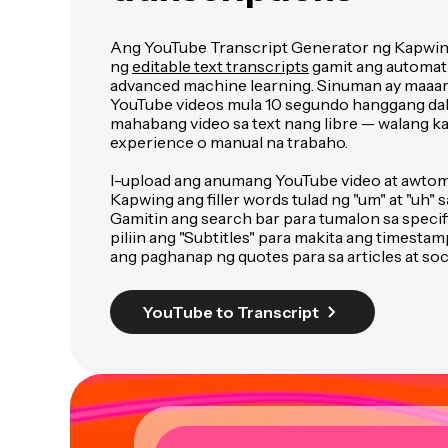
Ang YouTube Transcript Generator ng Kapwing 
ng
editable text transcripts
gamit ang automat
advanced machine learning. Sinuman ay maaar
YouTube videos mula 10 segundo hanggang da
mahabang video sa text nang libre — walang ka
experience o manual na trabaho.
I-upload ang anumang YouTube video at awtom
Kapwing ang filler words tulad ng "um" at "uh" sa
Gamitin ang search bar para tumalon sa specif
piliin ang "Subtitles" para makita ang timesta
ang paghanap ng quotes para sa articles at soc
YouTube to Transcript