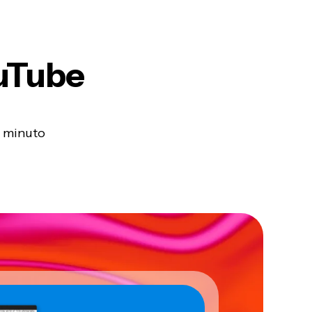
uTube
g minuto