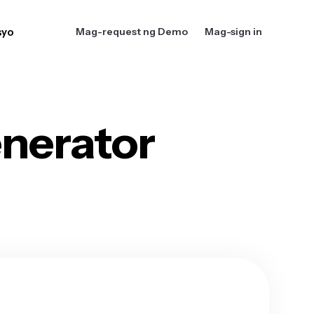
syo
Mag-request ng Demo
Mag-sign in
nerator