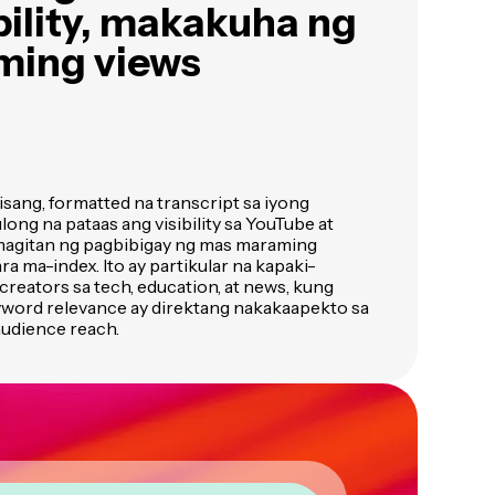
bility, makakuha ng
ming views
sang, formatted na transcript sa iyong
ong na pataas ang visibility sa YouTube at
agitan ng pagbibigay ng mas maraming
a ma-index. Ito ay partikular na kapaki-
reators sa tech, education, at news, kung
yword relevance ay direktang nakakaapekto sa
udience reach.