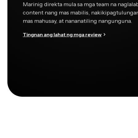
Marinig direkta mula sa mga team na naglala
content nang mas mabilis, nakikipagtulunga
mas mahusay, at nananatiling nangunguna.
Tingnan ang lahat ng mga review