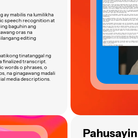
ay mabilis na lumilikha
ic speech recognition at
ing baguhin ang
lawang oras na
ilangang editing
atikong tinatanggal ng
 finalized transcript.
ic words o phrases, o
mps, na ginagawang madali
ial media descriptions.
Pahusayin