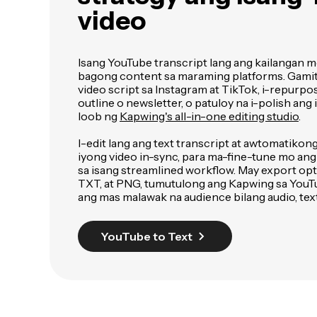
video
Isang YouTube transcript lang ang kailangan 
bagong content sa maraming platforms. Gamiti
video script sa Instagram at TikTok, i-repurpos
outline o newsletter, o patuloy na i-polish ang 
loob ng
Kapwing's all-in-one editing studio
.
I-edit lang ang text transcript at awtomatikon
iyong video in-sync, para ma-fine-tune mo ang
sa isang streamlined workflow. May export opt
TXT, at PNG, tumutulong ang Kapwing sa YouT
ang mas malawak na audience bilang audio, tex
YouTube to Text