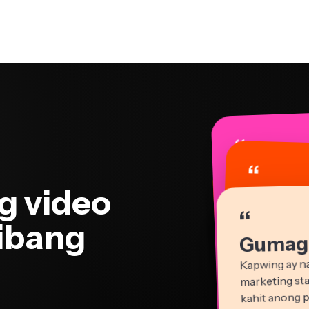
“
“
“
“
g video
“
“
“
“
“
“
“
 ibang
Gumaga
Kapwing ay na
marketing sta
kahit anong p