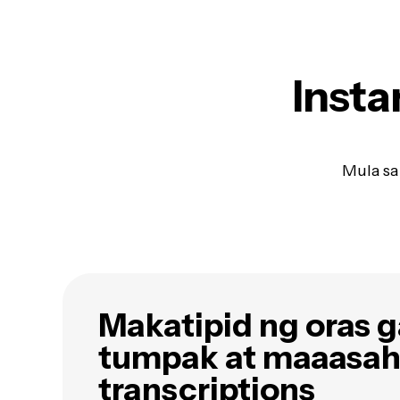
Insta
Mula sa
Makatipid ng oras 
tumpak at maaasa
transcriptions