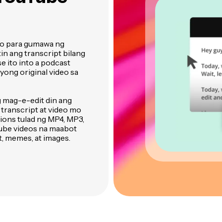
mo para gumawa ng
n ang transcript bilang
e ito into a podcast
iyong original video sa
g mag-e-edit din ang
 transcript at video mo
ions tulad ng MP4, MP3,
ube videos na maabot
t, memes, at images.