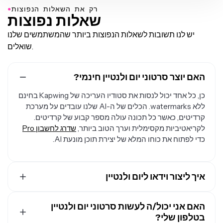
●
רק את השאלות הנפוצות
שאלות נפוצות
יש לנו תשובות לשאלות הנפוצות ביותר שהמשתמשים שלנו
שואלים.
האם יוצר סרטוני יום ולנטיין חינמי?
כן, כל אחד יכול לנסות את סטודיו העריכה של Kapwing בחינם
ללא watermarks. הכלים של ה-AI שלנו עובדים על מערכת
קרדיטים, כאשר כל תכונה עולה מספר קבוע של קרדיטים.
לקריאטיביות מקסימלית וערך הטוב ביותר,
שדרג לחשבון Pro
כדי לפתוח את כוחו המלא של יצירת תוכן מונעת AI.
איך ליצור וידאו ליום ולנטיין
התחל בפתיחת Kapwing והעלאת התמונות, קטעי הווידאו
האם אני יכול/ה לעשות סרטוני יום ולנטיין
והמוזיקה האהובים עליך. סדר את המדיה שלך בציר הזמן
בטלפון שלי?
גרור-והשמט, או השתמש ב-AI Montage Maker שלנו כדי