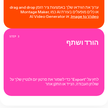
ערוך את הווידאו שלך באמצעות ציר הזמן drag and drop
או כלים מופעלים בעזרת AI כמו Montage Maker,
Image to Video
, או AI Video Generator
STEP
3
הורד ושתף
לחץ על "Export" כדי לשמור את סרטון יום ולנטיין שלך על
שולחן העבודה, הנייד או התקן אחר