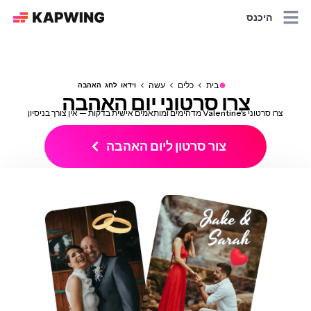
היכנס
●
בית
כלים
עשה
וידאו לחג האהבה
צרו סרטוני יום האהבה
צרו סרטוני Valentine's מדהימים ומותאמים אישית בדקות — אין צורך בניסיון
צור סרטון ליום האהבה