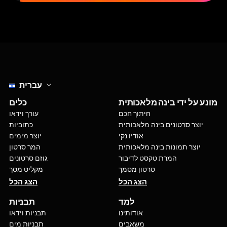
Select language
עברית
מונע על ידי בינה מלאכותית
כלים
חיתוך חכם
עורך וידאו
יוצר סרטונים בינה מלאכותית
כתוביות
אודיו נקי
יוצר מימים
יוצר תמונות בינה מלאכותית
המר סרטון
המרת טקסט לדיבור
גוזם סרטונים
סרטון מסמך
מקליט מסך
הצג הכל
הצג הכל
למד
תבניות
אודותינו
תבניות וידאו
משאבים
תבניות מים