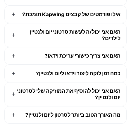
לתפור קטעים ביחד באופן אוטומטי. התאם אישית את הווידאו
כן, אתה יכול ליצור סרטוני Valentine בטלפון או בטאבלט שלך,
שלך עם גופנים בנושא Valentine, מדבקות, לבבות ואנימציות
אילו פורמטים של קבצים Kapwing תומכת?
כולל מכשירי Android ו-Apple. אתה יכול להוריד את הסרטון
של עלי ורדים. אתה יכול גם להקליט הודעת voice over ישירות
שלך ישירות לטלפון שלך או להעביר אותו ל-Kapwing כדי
בסטודיו. כשאתה מרוצה מהתוצאה, לחץ על "Export" כדי
Kapwing תומך בכל פורמטי הקבצים העיקריים, כולל JPG,
לערוך, לייצא בפורמט קובץ שונה, או
לשתף ישירות ברשתות
להוריד את הווידאו שלך או לשתף אותו ישירות לרשתות
האם אני יכול/ה לעשות סרטוני יום ולנטיין
PNG, WebP, MOV, MP4, WebM ו-GIF. כשאתה יוצר סרטון
חברתיות
.
חברתיות.
לילדים?
עם Kapwing AI, הוא יהיה באופן אוטומטי בפורמט MP4. אם
אתה רוצה להמיר לסוג קובץ אחר, אתה יכול להעביר את
כן, אתה יכול ליצור סרטון יום ולנטיין לילדים עם Kapwing
הסרטון שלך לסטודיו לאפשרויות ייצוא נוספות.
האם אני צריך כישורי עריכת וידאו?
באמצעות ויזואליים, טקסט ומוזיקה המתאימים לגיל,재미있고
וידידותיים למשפחה.
לא. יוצר סרטוני יום ולנטיין הוא חזק אבל ידידותי למתחילים, אז
כמה זמן לוקח ליצור וידאו ליום ולנטיין?
כל אחד יכול ליצור סרטונים מלוטשים במהירות. עם שיפור
הנושאים המובנה, אתה לא צריך לכתוב
נושאים מתקדמים
סרטוני Valentine יכולים להיקח בכל מקום מ-15 דקות ליצירה,
ליוצר סרטונים
כדי להפיק תוצאה באיכות גבוהה.
האם אני יכול להוסיף את המוזיקה שלי לסרטוני
תלוי בסיבוכיות. כלי ה-AI שלנו יכולים ליצור מונטאז'ים באופן
אוטומטי ו
יום ולנטיין?
להפוך תמונות לסרטונים בתנועה
בשניות. פרויקטים
מותאמים לחלוטין עם קול מעל, מדיה מרובה שכבות והשפעות
כן. אתה יכול להעלות כל שיר מהמכשיר שלך, לייבא מוזיקה מ-
אולי ייקחו קצת יותר זמן.
מה האורך הטוב ביותר לסרטון ליום ולנטיין?
YouTube או פלטפורמות אחרות, או להשתמש ב-AI של
Kapwing כדי ליצור שיר אהבה מותאם אישית. יש לך שליטה
עבור Instagram Stories או TikTok, שמור על זה מתחת ל-60
מלאה על הרקע המוזיקלי של הווידאו שלך.