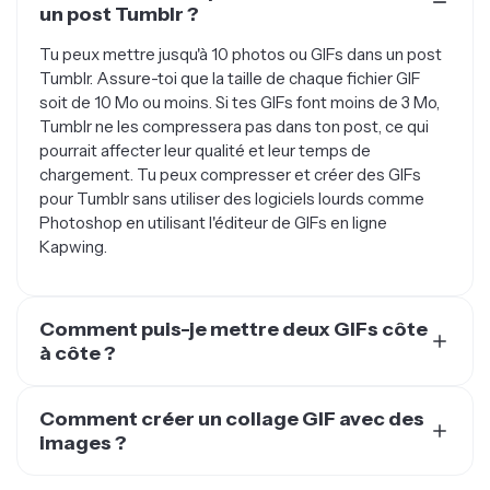
un post Tumblr ?
Tu peux mettre jusqu'à 10 photos ou GIFs dans un post
Tumblr. Assure-toi que la taille de chaque fichier GIF
soit de 10 Mo ou moins. Si tes GIFs font moins de 3 Mo,
Tumblr ne les compressera pas dans ton post, ce qui
pourrait affecter leur qualité et leur temps de
chargement. Tu peux compresser et créer des GIFs
pour Tumblr sans utiliser des logiciels lourds comme
Photoshop en utilisant l'éditeur de GIFs en ligne
Kapwing.
Comment puis-je mettre deux GIFs côte
à côte ?
Pour mettre deux GIFs côte à côte, tu as besoin d'un
créateur de collage GIF ou d'un éditeur vidéo qui prend
Comment créer un collage GIF avec des
en charge les GIFs. Selon l'outil que tu utilises, tu peux
images ?
organiser et réorganiser les GIFs pour qu'ils s'adaptent
Crée un collage GIF avec des images en utilisant un
au modèle de collage ou à la grille GIF que tu crées. Des