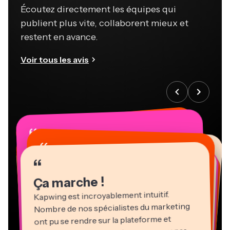
Écoutez directement les équipes qui
publient plus vite, collaborent mieux et
restent en avance.
Voir tous les avis
“
“
“
“
“
“
“
“
“
“
“
Ça marche !
Kapwing est incroyablement intuitif.
Nombre de nos spécialistes du marketing
ont pu se rendre sur la plateforme et