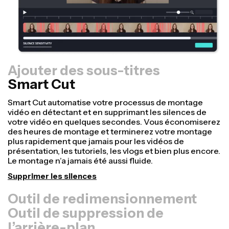
Ajouter des sous-titres
Smart Cut
Outil de redimensionnement
Réutilisez vos vidéos plus rapidement et donnez-leur
un aspect plus professionnel grâce à notre fonction
Redimensionner le canevas. En quelques clics, vous
pouvez prendre une seule vidéo et l’ajuster à la bonne
taille pour toutes les autres plateformes, que ce soit
pour TikTok, YouTube, Instagram, Twitter, LinkedIn ou
autre.
Redimensionner une vidéo
Outil de suppression de
l’arrière-plan