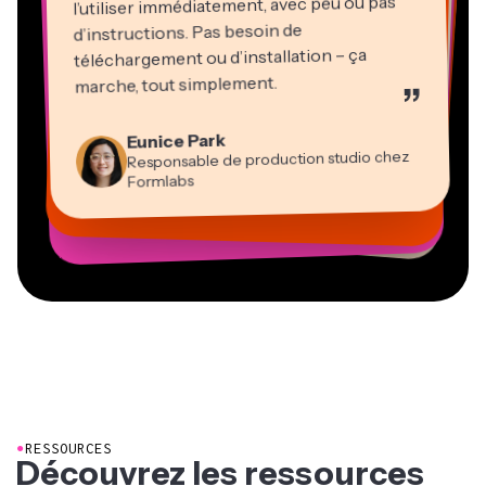
l’utiliser immédiatement, avec peu ou pas
d’instructions. Pas besoin de
téléchargement ou d’installation – ça
Martin James
marche, tout simplement.
”
Éditeur vidéo
Natasha Ball
Heidi Rae
Eunice Park
Gracie Peng
Panos Papagapiou
Consultant
Kerry-lee Farla
Dina Segovia
Responsable de production studio chez
Pédagogie
Directeur du contenu
Directeur associé chez EPATHLON
Travailleur en freelance virtuel
Youtubeur
Vannesia Darby
Mitch Rawlings
Formlabs
Grant Taleck
PDG de MOXIE Nashville
Freelance en services d’information
Cofondateur d’AuthentIQMarketing.com
●
RESSOURCES
Découvrez les ressources