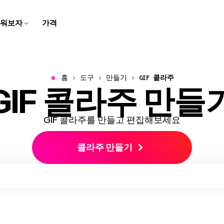
워보자
가격
자막 제작자
스크립트 생성기
팀 트레이닝용
고객 지원 센터
스피커 포커스
비디오 번역하기
학교용
회사 블로그
브라우저에서 동영상에 캡션과
몇 번의 클릭으로 아이디어를
화면 녹화, 튜토리얼, 그리고 설
Kapwing에 대한 일반적인 질
말하는 사람에 초점을 맞추기
번역된 오디오와 자막으로 콘
디지털 레슨과 멀티미디어 과
우리의 스타트업 여정에 대한
자막 추가하기
스크립트로 바꿔보세요
명 영상을 만들고 편집해보세
문들의 답변 받기
위해 동영상 크기를 자동으로
텐츠를 더 쉽게 접근할 수 있게
제로 학습을 생생하게 만들어
이야기를 따라오세요!
요
조정해요
만들어요
보세요
●
홈
도구
만들기
GIF 콜라주
GIF 콜라주 만들
비디오 광고 만들기
동영상 번역하기
오디오 편집기
우리 소개
음성 변환
문의하기
B-Roll 생성기
깨끗한 오디오
리드를 생성하는 전문적이고
비디오, 오디오, 자막을 현지화
팟캐스트와 영상을 위한 오디
우리 회사와 제품에 대해 더 알
몇 번의 클릭으로 텍스트를 현
우리 팀과 연락하는 방법을 알
자동으로 관련성 높고 퀄리티
오디오 품질을 개선하고 배경
스크롤을 멈추게 하는 비디오
해서 더 넓은 관객에게 다가가
오를 녹음하고, 편집하고, 깔끔
아보세요
실적인 음성으로 바꿔보세요
아보세요
좋은 B-롤을 만들어보세요
소음을 제거하세요
광고를 만들어보세요
세요!
하게 만들어보세요!
GIF 콜라주를 만들고 편집해보세요
클립 메이커
캐릭터 일관성
비디오 크기 조정하기
경력
트랜스크립트와 함께 자르기
한 비디오에서 짧은 클립 만들
비디오 프로젝트에서 재사용할
콜라주 만들기
비디오의 크기와 치수를 변경
Kapwing에서 일하는 것에 대
텍스트를 편집해서 비디오 편
기
AI 캐릭터 만들기
하세요
해 더 알아보세요
집하기
스마트 컷
모두 보기
비디오에서 자동으로 무음 구
Kapwing의 모든 똑똑한 도구
비디오 자막 만들기
모두 보기
간을 제거하세요
들을 발견해보세요!
비디오를 자동으로 텍스트로
Kapwing의 모든 도구를 한 곳
변환해요
에서 발견해보세요!