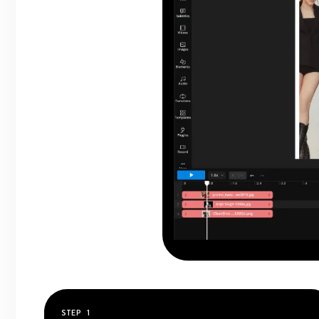
STEP
1