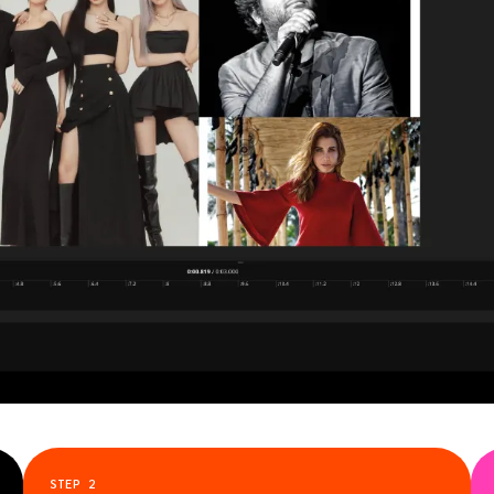
STEP
2