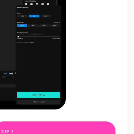
STEP
3