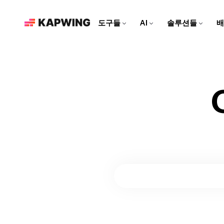
도구들
AI
솔루션들
배
마케팅 팀을 위한
현대적인 편집 도구로 브랜드
를 성장시키고 콘텐츠 제작 속
도를 높여보세요
영상 편집기
Kapwing AI
리소스
비디오 클립을 편집하고, 트
Kapwing의 모든 AI 기반 도
더 많은 콘텐츠를 만드는 데
소셜 미디어 영상 만들기
랙을 합치고, 모든 효과를 한
구를 알아보세요!
도움이 되는 아티클과 가이
모든 소셜 플랫폼에 맞춘 매력
곳에서 추가해보세요
드
적인 콘텐츠를 만들어보세요!
AI 비디오 편집기
Repurpose Studio
비디오 튜토리얼
Kapwing의 최첨단 AI 도구로
비디오를 소셜 미디어에 바로
Kapwing 도구를 사용하는 방
영상을 만들어보세요!
공유할 수 있는 클립으로 만들
법에 대한 단계별 가이드를 받
어보세요
아보세요
영상 생성기
AI로 무엇이든 영상 만들기
더빙
대화를 40개 이상의 언어로 번
역해 보세요