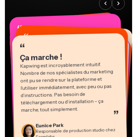
“
“
“
“
“
“
“
“
“
“
“
Ça marche !
Kapwing est incroyablement intuitif.
Nombre de nos spécialistes du marketing
ont pu se rendre sur la plateforme et
l’utiliser immédiatement, avec peu ou pas
d’instructions. Pas besoin de
téléchargement ou d’installation – ça
Martin James
marche, tout simplement.
”
Éditeur vidéo
Natasha Ball
Heidi Rae
Eunice Park
Gracie Peng
Panos Papagapiou
Consultant
Kerry-lee Farla
Dina Segovia
Responsable de production studio chez
Pédagogie
Directeur du contenu
Directeur associé chez EPATHLON
Travailleur en freelance virtuel
Youtubeur
Vannesia Darby
Mitch Rawlings
Formlabs