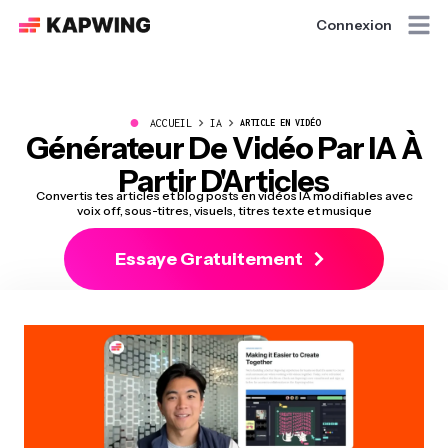
Connexion
●
ACCUEIL
IA
ARTICLE EN VIDÉO
Générateur De Vidéo Par IA À
Partir D'Articles
Convertis tes articles et blog posts en vidéos IA modifiables avec
voix off, sous-titres, visuels, titres texte et musique
Essaye Gratuitement