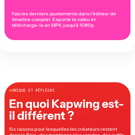
Fais les derniers ajustements dans l'éditeur de
timeline complet. Exporte ta vidéo et
télécharge-la en MP4, jusqu'à 1080p.
●
UNIQUE ET RÉFLÉCHI
En quoi Kapwing est-
il différent ?
Six raisons pour lesquelles les créateurs restent
dans le flow : des montages plus rapides, des outils