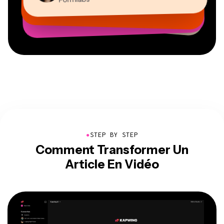
Grant Taleck
PDG de MOXIE Nashville
Freelance en services d’information
Cofondateur d’AuthentIQMarketing.com
●
STEP BY STEP
Comment Transformer Un
Article En Vidéo