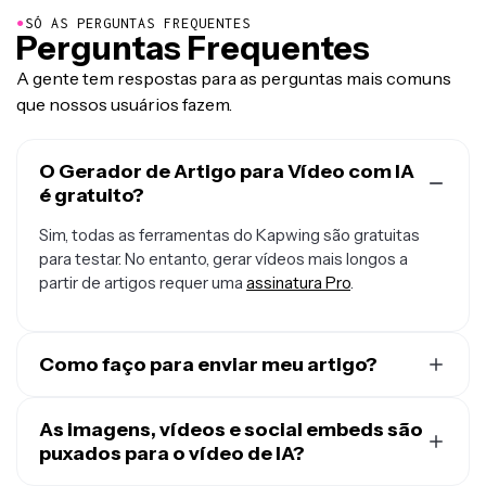
●
SÓ AS PERGUNTAS FREQUENTES
Perguntas Frequentes
A gente tem respostas para as perguntas mais comuns
que nossos usuários fazem.
O Gerador de Artigo para Vídeo com IA
é gratuito?
Sim, todas as ferramentas do Kapwing são gratuitas
para testar. No entanto, gerar vídeos mais longos a
partir de artigos requer uma
assinatura Pro
.
Como faço para enviar meu artigo?
Baixe ou exporte seu artigo como PDF para começar.
Você pode fazer isso a partir de qualquer CMS de blog
As imagens, vídeos e social embeds são
usando uma opção de exportação ou imprimir para PDF,
puxados para o vídeo de IA?
ou diretamente do seu navegador em qualquer artigo