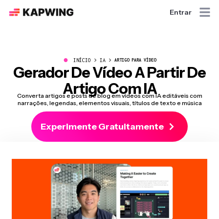
Entrar
●
INÍCIO
IA
ARTIGO PARA VÍDEO
Gerador De Vídeo A Partir De
Artigo Com IA
Converta artigos e posts de blog em vídeos com IA editáveis com
narrações, legendas, elementos visuais, títulos de texto e música
Experimente Gratuitamente