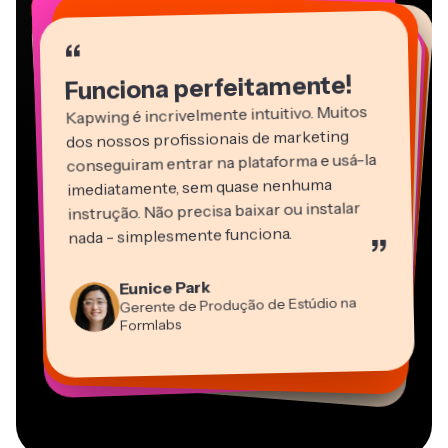
“
“
“
“
“
“
“
“
“
“
“
Funciona perfeitamente!
Kapwing é incrivelmente intuitivo. Muitos
dos nossos profissionais de marketing
conseguiram entrar na plataforma e usá-la
imediatamente, sem quase nenhuma
instrução. Não precisa baixar ou instalar
nada - simplesmente funciona.
”
Martin James
Editor de Vídeo
Eunice Park
Panos Papagapiou
Natasha Ball
Dina Segovia
Gerente de Produção de Estúdio na
Heidi Rae
Sócio-Diretor na EPATHLON
Gracie Peng
Consultor
Freelancer Virtual
Grant Taleck
Formlabs
Educação
Kerry-lee Farla
Vannesia Darby
Diretor de Conteúdo
Mitch Rawlings
Cofundador na
CEO na MOXIE Nashville
Youtuber
Freelancer de Serviços de Informação
AuthentIQMarketing.com