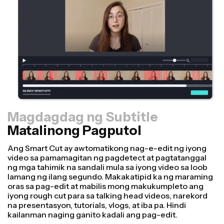
Magdagdag ng Subtitle
Matalinong Pagputol
Resizer
Gumawa ng mga video nang mas mabilis at mas
propesyonal gamit ang aming Resize Canvas feature!
Sa ilang mga click lamang, maaari kang kumuha ng
isang video at i-adjust ito para maging tamang laki para
sa iba't ibang platform, maging ito para sa TikTok,
Youtube, Instagram, Twitter, Linkedin, o kahit saan pa
man.