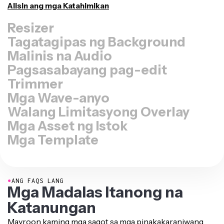
I-resize ang Video
Tagatagipas ng Background
Malinis na Audio
Pagsasabayang pag-edit
Trimmer
Mga Wave-anyo
Walang Limitasyong Overlay
Mga Asset ng Istok
Mga Template
●
ANG FAQS LANG
Mga Madalas Itanong na
Katanungan
Mayroon kaming mga sagot sa mga pinakakaraniwang
tanong na itinatanong ng aming mga users.