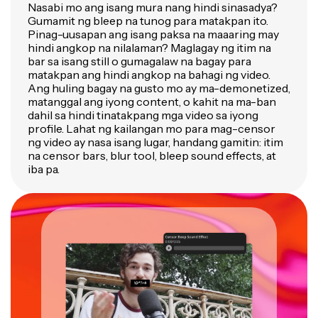
Nasabi mo ang isang mura nang hindi sinasadya?
Gumamit ng bleep na tunog para matakpan ito.
Pinag-uusapan ang isang paksa na maaaring may
hindi angkop na nilalaman? Maglagay ng itim na
bar sa isang still o gumagalaw na bagay para
matakpan ang hindi angkop na bahagi ng video.
Ang huling bagay na gusto mo ay ma-demonetized,
matanggal ang iyong content, o kahit na ma-ban
dahil sa hindi tinatakpang mga video sa iyong
profile. Lahat ng kailangan mo para mag-censor
ng video ay nasa isang lugar, handang gamitin: itim
na censor bars, blur tool, bleep sound effects, at
iba pa.