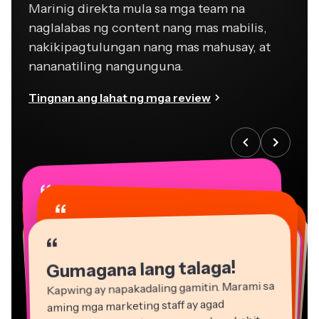
naglalabas ng content nang mas mabilis,
nakikipagtulungan nang mas mahusay, at
nananatiling nangunguna.
Tingnan ang lahat ng mga review
“
“
“
“
“
“
“
“
“
“
“
Gumagana lang talaga!
Kapwing ay napakadaling gamitin. Marami sa
aming mga marketing staff ay agad
nakagamit ng platform nang walang kahit