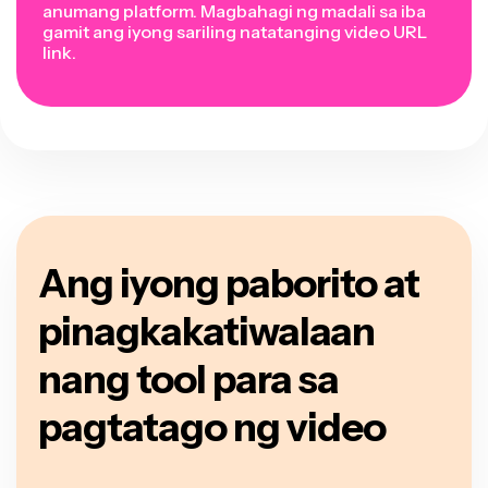
anumang platform. Magbahagi ng madali sa iba
gamit ang iyong sariling natatanging video URL
link.
Ang iyong paborito at
pinagkakatiwalaan
nang tool para sa
pagtatago ng video