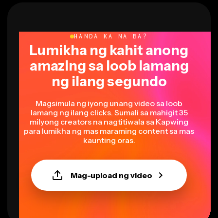
HANDA KA NA BA?
Lumikha ng kahit anong
amazing sa loob lamang
ng ilang segundo
Magsimula ng iyong unang video sa loob
lamang ng ilang clicks. Sumali sa mahigit 35
milyong creators na nagtitiwala sa Kapwing
para lumikha ng mas maraming content sa mas
kaunting oras.
Mag-upload ng video