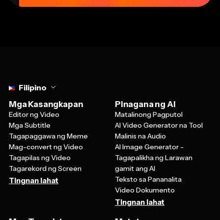
Select language
Filipino
Mga Kasangkapan
Pinagana ng AI
Editor ng Video
Matalinong Pagputol
Mga Subtitle
AI Video Generator na Tool
Tagapaggawa ng Meme
Malinis na Audio
Mag-convert ng Video
AI Image Generator -
Tagapilas ng Video
Tagapalikha ng Larawan
Tagarekord ng Screen
gamit ang AI
Teksto sa Pananalita
Tingnan lahat
Video Dokumento
Tingnan lahat
Mga Template
Matuto