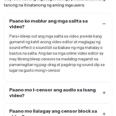
Paano ko mablur ang mga salita sa
video?
Para i-bleep out ang mga salita sa video, pwede kang
gumamit ng kahit anong video editor at maglagay ng
sound effect o sound bit sa ibabaw ng mga mahalay o
bastos na salita. Ang ilan sa mga online video editor ay
may libreng bleep censors na madaling magamit sa
pamamagitan ng pag-drag at pagdrop ng sound clip sa
lugar na gusto mong i-censor.
Paano mo i-censor ang audio sa isang
video?
I-censor ang audio sa video gamit ang iba't ibang tunog
para takpan ang mga maselan o hindi angkop na salita.
Paano mo ilalagay ang censor block sa
Ang mga karaniwang sound effect na ginagamit ng mga
video?