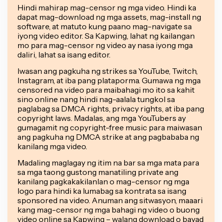
Hindi mahirap mag-censor ng mga video. Hindi ka
dapat mag-download ng mga assets, mag-install ng
software, at matuto kung paano mag-navigate sa
iyong video editor. Sa Kapwing, lahat ng kailangan
mo para mag-censor ng video ay nasa iyong mga
daliri, lahat sa isang editor.
Iwasan ang pagkuha ng strikes sa YouTube, Twitch,
Instagram, at iba pang plataporma. Gumawa ng mga
censored na video para maibahagi mo ito sa kahit
sino online nang hindi nag-aalala tungkol sa
paglabag sa DMCA rights, privacy rights, at iba pang
copyright laws. Madalas, ang mga YouTubers ay
gumagamit ng copyright-free music para maiwasan
ang pagkuha ng DMCA strike at ang pagbababa ng
kanilang mga video.
Madaling maglagay ng itim na bar sa mga mata para
sa mga taong gustong manatiling private ang
kanilang pagkakakilanlan o mag-censor ng mga
logo para hindi ka lumabag sa kontrata sa isang
sponsored na video. Anuman ang sitwasyon, maaari
kang mag-censor ng mga bahagi ng video o buong
video online sa Kapwing – walang download o bayad