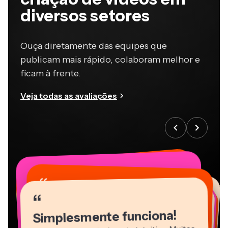
diversos setores
Ouça diretamente das equipes que
publicam mais rápido, colaboram melhor e
ficam à frente.
Veja todas as avaliações
“
“
“
“
“
“
“
“
“
“
“
Simplesmente funciona!