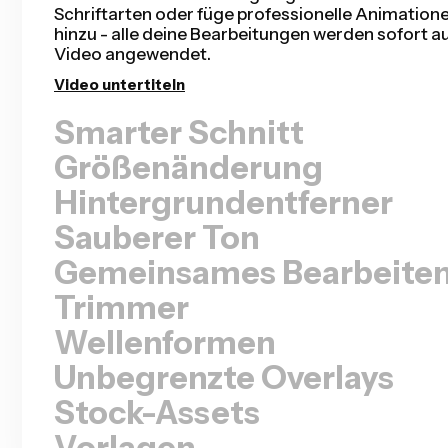
schneller denn je für Talking-Head-Videos, aufg
Präsentationen, Tutorials, Vlogs und mehr fertigs
war noch nie so einfach.
Stille entfernen
Größenänderung
Hintergrundentferner
Sauberer Ton
Gemeinsames Bearbeite
Trimmer
Wellenformen
Unbegrenzte Overlays
Stock-Assets
Vorlagen