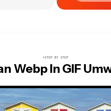
●
STEP BY STEP
an Webp In GIF Umw