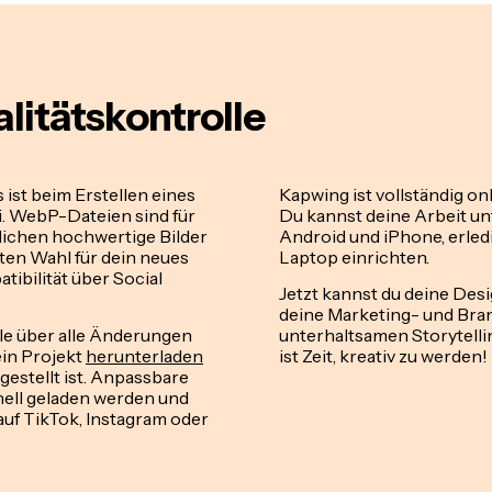
litätskontrolle
 ist beim Erstellen eines
Kapwing ist vollständig onl
i. WebP-Dateien sind für
Du kannst deine Arbeit un
ichen hochwertige Bilder
Android und iPhone, erled
kten Wahl für dein neues
Laptop einrichten.
tibilität über Social
Jetzt kannst du deine Des
deine Marketing- und B
lle über alle Änderungen
unterhaltsamen Storytelli
ein Projekt
herunterladen
ist Zeit, kreativ zu werden!
gestellt ist. Anpassbare
nell geladen werden und
 auf TikTok, Instagram oder