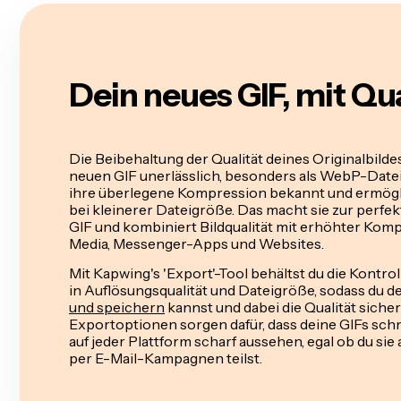
Dein neues GIF, mit Qua
Die Beibehaltung der Qualität deines Originalbildes
neuen GIF unerlässlich, besonders als WebP-Date
ihre überlegene Kompression bekannt und ermögl
bei kleinerer Dateigröße. Das macht sie zur perfe
GIF und kombiniert Bildqualität mit erhöhter Kompa
Media, Messenger-Apps und Websites.
Mit Kapwing's 'Export'-Tool behältst du die Kontro
in Auflösungsqualität und Dateigröße, sodass du d
und speichern
kannst und dabei die Qualität sicher
Exportoptionen sorgen dafür, dass deine GIFs sch
auf jeder Plattform scharf aussehen, egal ob du sie
per E-Mail-Kampagnen teilst.