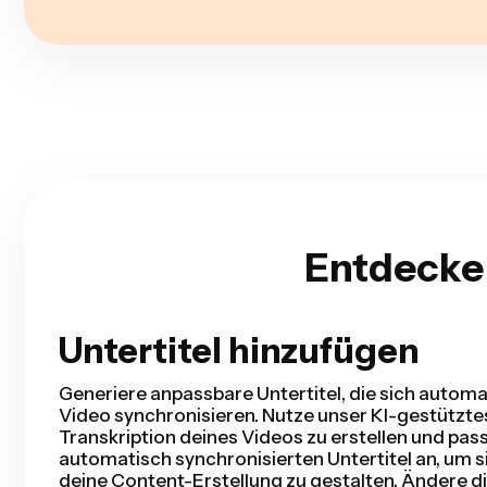
Entdecke
Untertitel hinzufügen
Smarter Schnitt
Smart Cut automatisiert deinen Videoprozess, i
deinem Video erkennt und entfernt - und das in 
Du sparst Stunden der Bearbeitung und kannst d