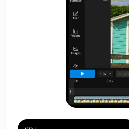
STEP
1