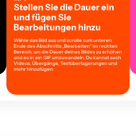
Stellen Sie die Dauer ein
und fügen Sie
Bearbeitungen hinzu
Wähle das Bild aus und scrolle zum unteren
Ende des Abschnitts „Bearbeiten" im rechten
Bereich, um die Dauer deines Bildes zu erhöhen
und es in ein GIF umzuwandeln. Du kannst auch
Videos, Übergänge, Textüberlagerungen und
mehr hinzufügen.