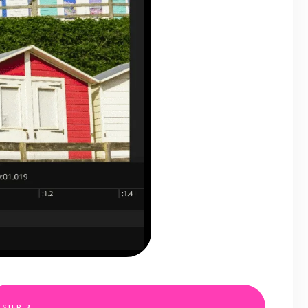
STEP
3