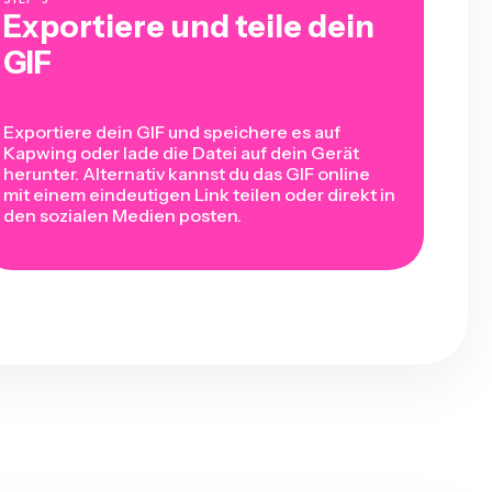
Exportiere und teile dein
GIF
Exportiere dein GIF und speichere es auf
Kapwing oder lade die Datei auf dein Gerät
herunter. Alternativ kannst du das GIF online
mit einem eindeutigen Link teilen oder direkt in
den sozialen Medien posten.