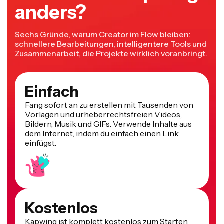
anders?
Sechs Gründe, warum Creator im Flow bleiben:
schnellere Bearbeitungen, intelligentere Tools und
Zusammenarbeit, die Projekte wirklich voranbringt.
Einfach
Fang sofort an zu erstellen mit Tausenden von
Vorlagen und urheberrechtsfreien Videos,
Bildern, Musik und GIFs. Verwende Inhalte aus
dem Internet, indem du einfach einen Link
einfügst.
Kostenlos
Kapwing ist komplett kostenlos zum Starten.
Lade einfach ein Video hoch und fang an zu