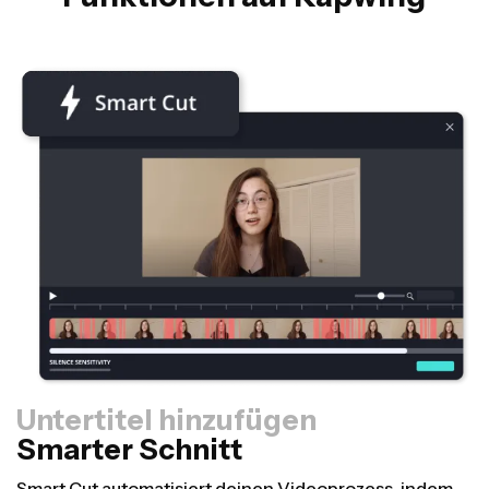
Untertitel hinzufügen
Smarter Schnitt
Größenänderung