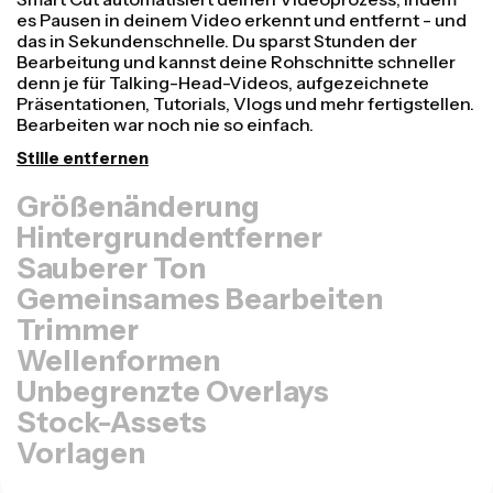
Videos schneller umwandeln und professioneller
aussehen lassen mit unserer Resize Canvas-Funktion!
In nur wenigen Klicks kannst du ein einzelnes Video
anpassen, sodass es die richtige Größe für jede andere
Plattform hat - ob für TikTok, Youtube, Instagram,
Twitter, Linkedin oder sonst wo.
Video anpassen
Hintergrundentferner
Sauberer Ton
Gemeinsames Bearbeiten
Trimmer
Wellenformen
Unbegrenzte Overlays
Stock-Assets
Vorlagen