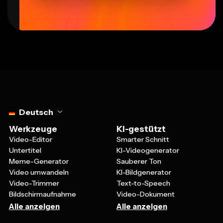
Select language
Deutsch
Werkzeuge
KI-gestützt
Video-Editor
Smarter Schnitt
Untertitel
KI-Videogenerator
Meme-Generator
Sauberer Ton
Video umwandeln
KI-Bildgenerator
Video-Trimmer
Text-to-Speech
Bildschirmaufnahme
Video-Dokument
Alle anzeigen
Alle anzeigen
Vorlagen
Lernen