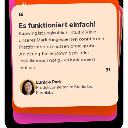
“
“
“
“
“
“
“
“
“
Es funktioniert einfach!
Kapwing ist unglaublich intuitiv. Viele
unserer Marketingexperten konnten die
Plattform sofort nutzen, ohne große
Anleitung. Keine Downloads oder
Installationen nötig - es funktioniert
einfach.
”
Martin James
Video-Editor
Panos Papagapiou
Eunice Park
Natasha Ball
Geschäftsführender Partner bei
Produktionsleiter im Studio bei
Dina Segovia
Berater
Heidi Rae
EPATHLON
Virtueller Freelance-Mitarbeiter
Mitch Rawlings
Gracie Peng
Formlabs
Kerry-lee Farla
Bildung
Vannesia Darby
Freiberuflicher Informationsdienstleister
Content-Direktor
YouTuber
CEO bei MOXIE Nashville
Grant Taleck
Mitbegründer bei
AuthentIQMarketing.com