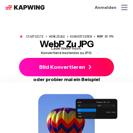
Anmelden
●
STARTSEITE
WERKZEUGE
KONVERTIEREN
WEBP ZU JPG
WebP Zu JPG
Lade WebP hoch.
Konvertiere kostenlos zu JPG.
Bild Konvertieren
oder probier mal ein Beispiel