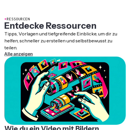
als separate JPG gespeichert wird.
Dateigröße und visueller Klarheit findest
●
RESSOURCEN
Entdecke Ressourcen
Tipps, Vorlagen und tiefgreifende Einblicke, um dir zu
helfen, schneller zu erstellen und selbstbewusst zu
teilen.
Alle anzeigen
Wie du ein Video mit Bildern