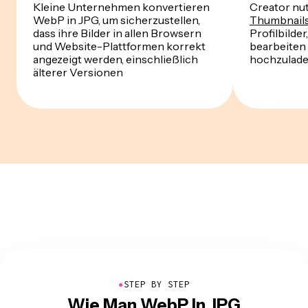
Kleine Unternehmen konvertieren
Creator nu
WebP in JPG, um sicherzustellen,
Thumbnail
dass ihre Bilder in allen Browsern
Profilbilder
und Website-Plattformen korrekt
bearbeiten 
angezeigt werden, einschließlich
hochzulade
älterer Versionen
●
STEP BY STEP
Wie Man WebP In JPG