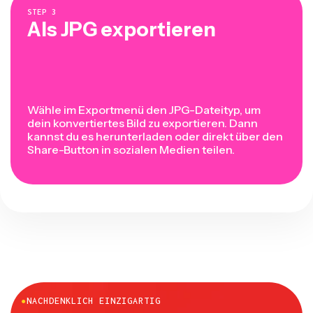
STEP
3
Als JPG exportieren
Wähle im Exportmenü den JPG-Dateityp, um
dein konvertiertes Bild zu exportieren. Dann
kannst du es herunterladen oder direkt über den
Share-Button in sozialen Medien teilen.
●
NACHDENKLICH EINZIGARTIG