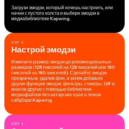
Загрузи эмодзи, который хочешь настроить, или
начни с пустого холста и выбери эмодзи в
медиабиблиотеке Kapwing.
STEP
2
Настрой эмодзи
Измените размер эмодзи до рекомендованных
размеров (128 пикселей на 128 пикселей или 180
пикселей на 180 пикселей). Сделайте эмодзи
прозрачным, удалив фон, а затем добавьте
другие функции эмодзи, фильтры, стикеры, GIF и
многое другое с помощью библиотеки
медиафайлов без авторских прав в левом
сайдбаре Kapwing.
STEP
3