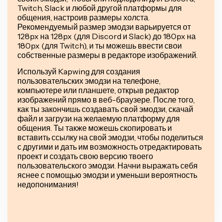
Twitch, Slack и любой другой платформы для
общения, настроив размеры холста.
Рекомендуемый размер эмодзи варьируется от
128px на 128px (для Discord и Slack) до 180px на
180px (для Twitch), и ты можешь ввести свои
собственные размеры в редакторе изображений.
Используй Kapwing для создания
пользовательских эмодзи на телефоне,
компьютере или планшете, открыв редактор
изображений прямо в веб-браузере. После того,
как ты закончишь создавать свой эмодзи, скачай
файл и загрузи на желаемую платформу для
общения. Ты также можешь скопировать и
вставить ссылку на свой эмодзи, чтобы поделиться
с другими и дать им возможность отредактировать
проект и создать свою версию твоего
пользовательского эмодзи. Начни выражать себя
яснее с помощью эмодзи и уменьши вероятность
недопонимания!