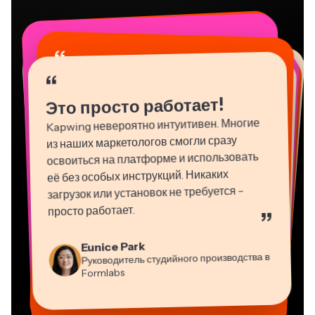
“
“
“
“
“
“
“
“
“
“
“
Это просто работает!
Kapwing невероятно интуитивен. Многие
из наших маркетологов смогли сразу
освоиться на платформе и использовать
её без особых инструкций. Никаких
загрузок или установок не требуется -
просто работает.
”
Martin James
Eunice Park
Natasha Ball
Видео Редактор
Руководитель студийного производства в
Dina Segovia
Panos Papagapiou
Консультант
Heidi Rae
Gracie Peng
Mitch Rawlings
Виртуальный фрилансер
Formlabs
Vannesia Darby
Управляющий партнер в EPATHLON
Образование
Grant Taleck
Kerry-lee Farla
Директор контента
Генеральный директор в MOXIE
Со-основатель в
Фрилансер по информационным услугам
Ютубер
Nashville
AuthentIQMarketing.com