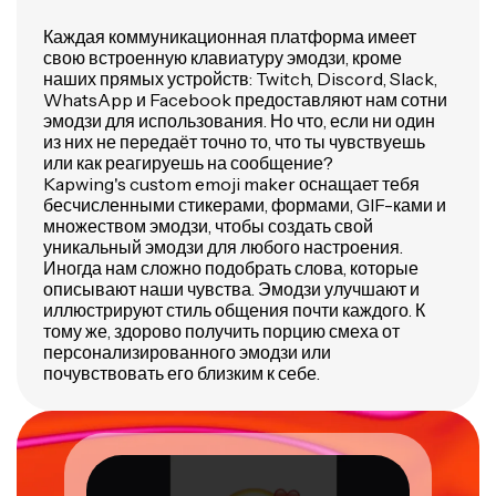
Каждая коммуникационная платформа имеет
свою встроенную клавиатуру эмодзи, кроме
наших прямых устройств: Twitch, Discord, Slack,
WhatsApp и Facebook предоставляют нам сотни
эмодзи для использования. Но что, если ни один
из них не передаёт точно то, что ты чувствуешь
или как реагируешь на сообщение?
Kapwing's custom emoji maker оснащает тебя
бесчисленными стикерами, формами, GIF-ками и
множеством эмодзи, чтобы создать свой
уникальный эмодзи для любого настроения.
Иногда нам сложно подобрать слова, которые
описывают наши чувства. Эмодзи улучшают и
иллюстрируют стиль общения почти каждого. К
тому же, здорово получить порцию смеха от
персонализированного эмодзи или
почувствовать его близким к себе.