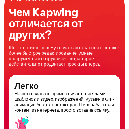
Чем Kapwing
отличается от
других?
Шесть причин, почему создатели остаются в потоке:
более быстрое редактирование, умные
инструменты и сотрудничество, которое
действительно продвигает проекты вперёд.
Легко
Начни создавать прямо сейчас с тысячами
шаблонов и видео, изображений, музыки и GIF-
анимаций без авторских прав. Перерабатывай
контент из интернета, просто вставив ссылку.