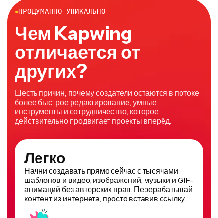
●
ПРОДУМАННО УНИКАЛЬНО
атмосферу.
Чем Kapwing
отличается от
других?
Шесть причин, почему создатели остаются в потоке:
более быстрое редактирование, умные
инструменты и сотрудничество, которое
действительно продвигает проекты вперёд.
Легко
Начни создавать прямо сейчас с тысячами
шаблонов и видео, изображений, музыки и GIF-
анимаций без авторских прав. Перерабатывай
контент из интернета, просто вставив ссылку.