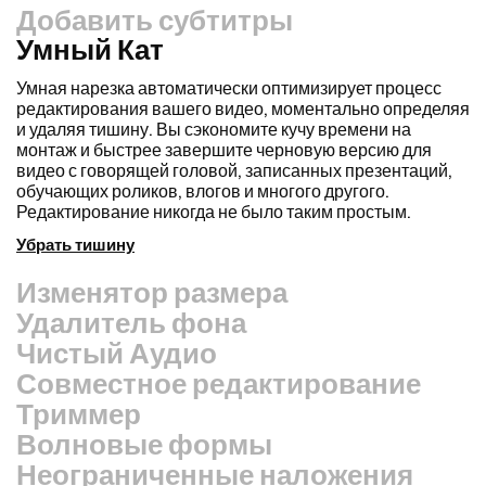
Добавить субтитры
Умный Кат
Изменятор размера
Перерабатывайте видео быстрее и делайте их более
профессиональными с помощью нашей функции Resize
Canvas! Всего за несколько кликов вы можете взять
одно видео и настроить его под нужный размер для
любой платформы, будь то TikTok, YouTube, Instagram,
Twitter, Linkedin или что-либо еще.
Изменить размер видео
Удалитель фона
Чистый Аудио
Совместное редактирование
Триммер
Волновые формы
Неограниченные наложения
Стоковые активы