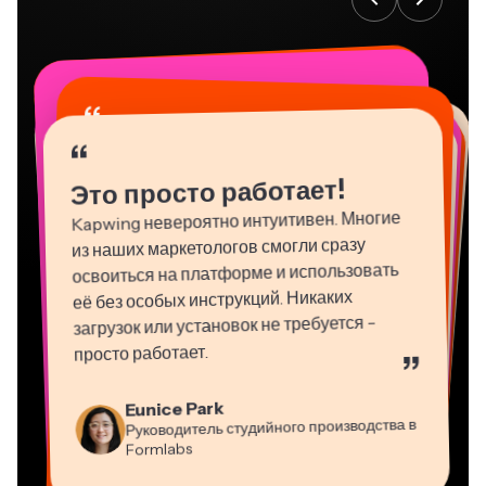
“
“
“
“
“
“
“
“
“
“
“
Это просто работает!
Kapwing невероятно интуитивен. Многие
из наших маркетологов смогли сразу
освоиться на платформе и использовать
её без особых инструкций. Никаких
загрузок или установок не требуется -
просто работает.
”
Martin James
Eunice Park
Natasha Ball
Видео Редактор
Руководитель студийного производства в
Dina Segovia
Panos Papagapiou
Консультант
Heidi Rae
Gracie Peng
Mitch Rawlings
Виртуальный фрилансер
Formlabs
Vannesia Darby
Управляющий партнер в EPATHLON
Образование
Grant Taleck
Kerry-lee Farla
Директор контента
Генеральный директор в MOXIE
Со-основатель в
Фрилансер по информационным услугам
Ютубер
Nashville
AuthentIQMarketing.com