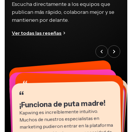
publican más rápido, colaboran mejor y se
mantienen por delante.
Ver todas las reseñas
“
“
“
“
“
“
“
“
“
“
“
¡Funciona de puta madre!
Kapwing es increíblemente intuitivo.
Muchos de nuestros especialistas en
marketing pudieron entrar en la plataforma
y usarla enseguida sin apenas necesidad de