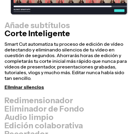
Añade subtítulos
Corte Inteligente
Redimensionador
¡Reutiliza vídeos más rápido y hazlos parecer más
profesionales con nuestra función de Resize Canvas!
En solo unos clics, puedes coger un único vídeo y
ajustarlo al tamaño perfecto para cualquier otra
plataforma, ya sea para TikTok, Youtube, Instagram,
Twitter, Linkedin o cualquier otro sitio.
Redimensionar vídeo
Eliminador de Fondo
Audio limpio
Edición colaborativa
Recortador