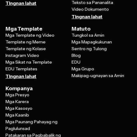
Video Dokumento
Tingnan lahat
Mga Template
Matuto
Mga Template ng Video
Tungkol sa Amin
Template ng Meme
Mga Mapagkukunan
Template ng Kolase
Sentro ng Tulong
Instagram Video
Blog
Mga Sikat na Template
EDU
EDU Templates
Mga Grupo
Makipag-ugnayan sa Amin
Tingnan lahat
Kompanya
Mga Presyo
Mga Karera
Mga Kasosyo
Mga Kaanib
Mga Paunang Pahayag ng
Paglulunsad
Patakaran sa Pagbabalik ng
Pera