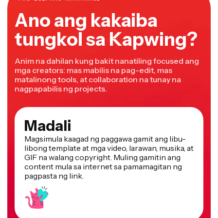
Ano ang kakaiba
tungkol sa Kapwing?
Anim na dahilan kung bakit nanatiling focused ang
mga creators: mas mabilis na pag-edit, mas
matalinong tools, at collaboration na tunay na
nagpapabilis ng projects.
Madali
Magsimula kaagad ng paggawa gamit ang libu-
libong template at mga video, larawan, musika, at
GIF na walang copyright. Muling gamitin ang
content mula sa internet sa pamamagitan ng
pagpasta ng link.