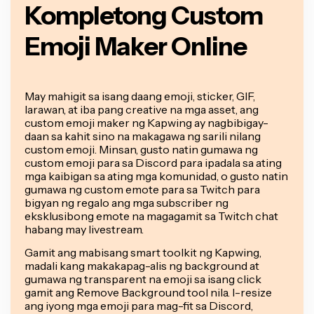
Kompletong Custom
Emoji Maker Online
May mahigit sa isang daang emoji, sticker, GIF,
larawan, at iba pang creative na mga asset, ang
custom emoji maker ng Kapwing ay nagbibigay-
daan sa kahit sino na makagawa ng sarili nilang
custom emoji. Minsan, gusto natin gumawa ng
custom emoji para sa Discord para ipadala sa ating
mga kaibigan sa ating mga komunidad, o gusto natin
gumawa ng custom emote para sa Twitch para
bigyan ng regalo ang mga subscriber ng
eksklusibong emote na magagamit sa Twitch chat
habang may livestream.
Gamit ang mabisang smart toolkit ng Kapwing,
madali kang makakapag-alis ng background at
gumawa ng transparent na emoji sa isang click
gamit ang Remove Background tool nila. I-resize
ang iyong mga emoji para mag-fit sa Discord,