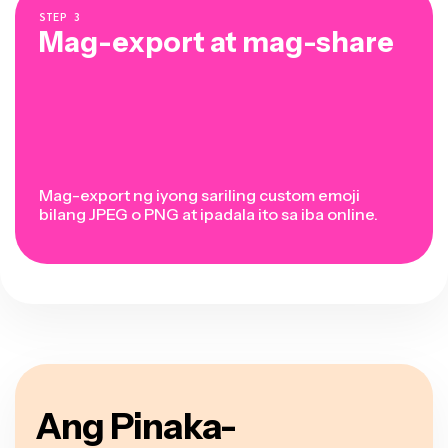
STEP
3
Mag-export at mag-share
Mag-export ng iyong sariling custom emoji
bilang JPEG o PNG at ipadala ito sa iba online.
Ang Pinaka-