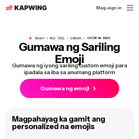
Mag-sign in
●
BAHAY
MGA TOOL
GUMAWA
CUSTOM NA EMOJI
Gumawa ng Sariling
Emoji
Gumawa ng iyong sariling custom emoji para
ipadala sa iba sa anumang platform
Gumawa ng emoji
Magpahayag ka gamit ang
personalized na emojis