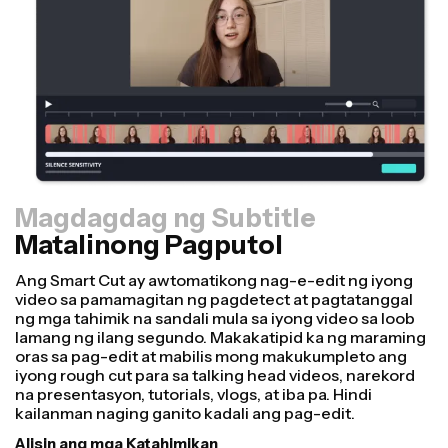
Magdagdag ng Subtitle
Matalinong Pagputol
Resizer
Gumawa ng mga video nang mas mabilis at mas
propesyonal gamit ang aming Resize Canvas feature!
Sa ilang mga click lamang, maaari kang kumuha ng
isang video at i-adjust ito para maging tamang laki para
sa iba't ibang platform, maging ito para sa TikTok,
Youtube, Instagram, Twitter, Linkedin, o kahit saan pa
man.