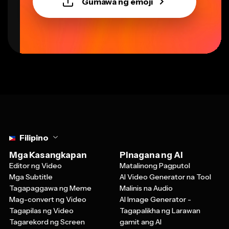
Select language
Filipino
Mga Kasangkapan
Pinagana ng AI
Editor ng Video
Matalinong Pagputol
Mga Subtitle
AI Video Generator na Tool
Tagapaggawa ng Meme
Malinis na Audio
Mag-convert ng Video
AI Image Generator -
Tagapilas ng Video
Tagapalikha ng Larawan
Tagarekord ng Screen
gamit ang AI
Teksto sa Pananalita
Tingnan lahat