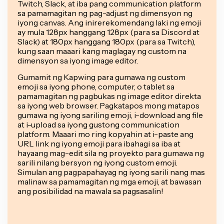
Twitch, Slack, at iba pang communication platform
sa pamamagitan ng pag-adjust ng dimensyon ng
iyong canvas. Ang inirerekomendang laki ng emoji
ay mula 128px hanggang 128px (para sa Discord at
Slack) at 180px hanggang 180px (para sa Twitch),
kung saan maaari kang maglagay ng custom na
dimensyon sa iyong image editor.
Gumamit ng Kapwing para gumawa ng custom
emoji sa iyong phone, computer, o tablet sa
pamamagitan ng pagbukas ng image editor direkta
sa iyong web browser. Pagkatapos mong matapos
gumawa ng iyong sariling emoji, i-download ang file
at i-upload sa iyong gustong communication
platform. Maaari mo ring kopyahin at i-paste ang
URL link ng iyong emoji para ibahagi sa iba at
hayaang mag-edit sila ng proyekto para gumawa ng
sarili nilang bersyon ng iyong custom emoji.
Simulan ang pagpapahayag ng iyong sarili nang mas
malinaw sa pamamagitan ng mga emoji, at bawasan
ang posibilidad na mawala sa pagsasalin!