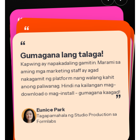
“
“
“
“
“
“
“
“
“
“
“
Gumagana lang talaga!
Kapwing ay napakadaling gamitin. Marami sa
aming mga marketing staff ay agad
nakagamit ng platform nang walang kahit
anong paliwanag. Hindi na kailangan mag-
download o mag-install - gumagana kaagad!
”
Martin James
Eunice Park
Editor ng Video
Tagapamahala ng Studio Production sa
Formlabs
Dina Segovia
Gracie Peng
Panos Papagapiou
Natasha Ball
Virtual Manggagawa sa Freelance
Mitch Rawlings
Direktor ng Nilalaman
Kasamang Tagapamahala sa EPATHLON
Konsultant
Kerry-lee Farla
Heidi Rae
Vannesia Darby
Malaya-manggagawa sa mga Serbisyong Impormasyon
Youtuber
Edukasyon
Grant Taleck
CEO sa MOXIE Nashville