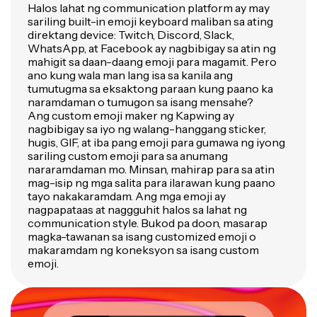
Halos lahat ng communication platform ay may
sariling built-in emoji keyboard maliban sa ating
direktang device: Twitch, Discord, Slack,
WhatsApp, at Facebook ay nagbibigay sa atin ng
mahigit sa daan-daang emoji para magamit. Pero
ano kung wala man lang isa sa kanila ang
tumutugma sa eksaktong paraan kung paano ka
naramdaman o tumugon sa isang mensahe?
Ang custom emoji maker ng Kapwing ay
nagbibigay sa iyo ng walang-hanggang sticker,
hugis, GIF, at iba pang emoji para gumawa ng iyong
sariling custom emoji para sa anumang
nararamdaman mo. Minsan, mahirap para sa atin
mag-isip ng mga salita para ilarawan kung paano
tayo nakakaramdam. Ang mga emoji ay
nagpapataas at naggguhit halos sa lahat ng
communication style. Bukod pa doon, masarap
magka-tawanan sa isang customized emoji o
makaramdam ng koneksyon sa isang custom
emoji.