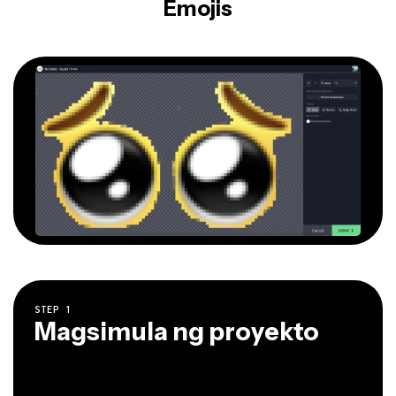
Emojis
STEP
1
Magsimula ng proyekto