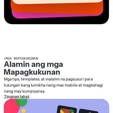
Co-Founder sa
AuthentIQMarketing.com
●
MGA MAPAGKUKUNAN
Alamin ang mga
Mapagkukunan
Mga tips, templates, at malalim na pagsusuri para
tulungan kang lumikha nang mas mabilis at magbahagi
nang may kumpiyansa.
Tingnan lahat