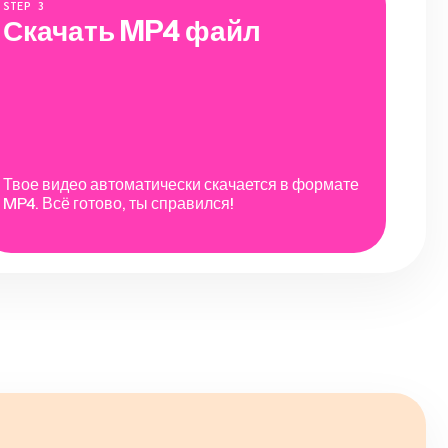
STEP
3
Скачать MP4 файл
Твое видео автоматически скачается в формате
MP4. Всё готово, ты справился!