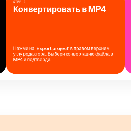
STEP
2
Конвертировать в MP4
Нажми на 'Export project' в правом верхнем
углу редактора. Выбери конвертацию файла в
MP4 и подтверди.