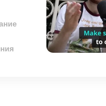
ание
ения