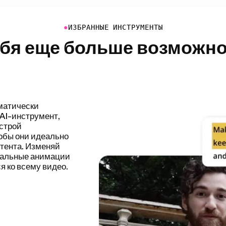
●
ИЗБРАННЫЕ ИНСТРУМЕНТЫ
ебя еще больше возможно
есс
еляя и удаляя
 быстрее
й головой,
гов и многого
остым.