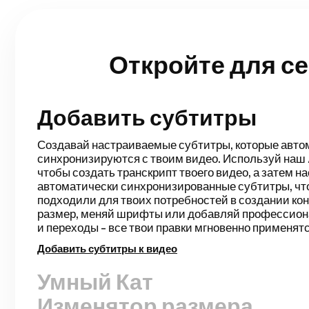
Откройте для с
Добавить субтитры
Умный Кат
Умная нарезка автоматически оптимизирует проц
редактирования вашего видео, моментально опред
тишину. Вы сэкономите кучу времени на монтаж и
завершите черновую версию для видео с говоряще
записанных презентаций, обучающих роликов, вло
другого. Редактирование никогда не было таким пр
Убрать тишину
Изменятор размера