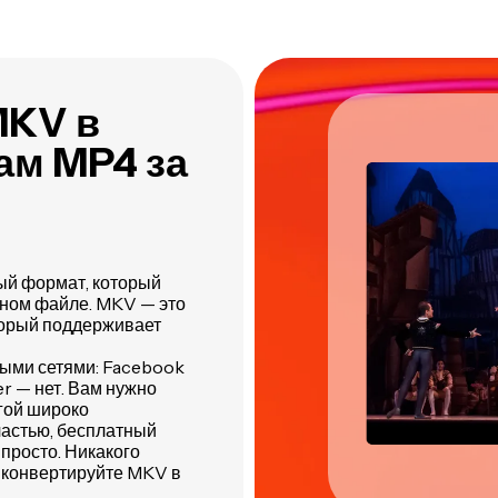
Kapwing
одном месте
MKV в
ам MP4 за
ый формат, который
одном файле. MKV — это
торый поддерживает
ыми сетями: Facebook
er — нет. Вам нужно
гой широко
частью, бесплатный
просто. Никакого
 конвертируйте MKV в