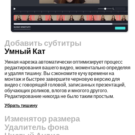
Добавить субтитры
Умный Кат
Изменятор размера
Удалитель фона
Чистый Аудио