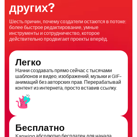
других?
Шесть причин, почему создатели остаются в потоке:
более быстрое редактирование, умные
инструменты и сотрудничество, которое
действительно продвигает проекты вперёд.
Легко
Начни создавать прямо сейчас с тысячами
шаблонов и видео, изображений, музыки и GIF-
анимаций без авторских прав. Перерабатывай
контент из интернета, просто вставив ссылку.
Бесплатно
Kapwing абсолютно бесплатен для начала
работы. Просто загрузи видео и начни