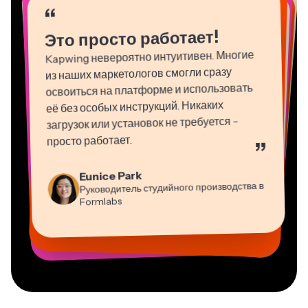
“
“
Это просто работает!
Kapwing невероятно интуитивен. Многие
из наших маркетологов смогли сразу
освоиться на платформе и использовать
её без особых инструкций. Никаких
загрузок или установок не требуется -
просто работает.
”
Martin James
Eunice Park
Natasha Ball
Видео Редактор
Руководитель студийного производства в
Dina Segovia
Panos Papagapiou
Консультант
Heidi Rae
Gracie Peng
Mitch Rawlings
Виртуальный фрилансер
Formlabs
Vannesia Darby
Управляющий партнер в EPATHLON
Образование
Grant Taleck
Kerry-lee Farla
Директор контента
Генеральный директор в MOXIE
Со-основатель в
Фрилансер по информационным услугам
Ютубер
Nashville
AuthentIQMarketing.com