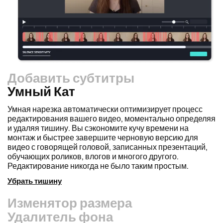
Добавить субтитры
Умный Кат
Изменятор размера
Перерабатывайте видео быстрее и делайте их более
профессиональными с помощью нашей функции Resize
Canvas! Всего за несколько кликов вы можете взять
одно видео и настроить его под нужный размер для
любой платформы, будь то TikTok, YouTube, Instagram,
Twitter, Linkedin или что-либо еще.
Изменить размер видео
Удалитель фона
Чистый Аудио