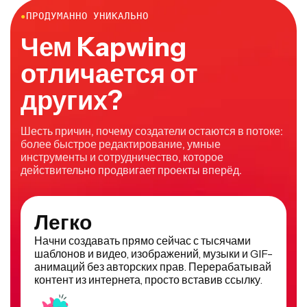
●
ПРОДУМАННО УНИКАЛЬНО
Чем Kapwing
отличается от
других?
Шесть причин, почему создатели остаются в потоке:
более быстрое редактирование, умные
инструменты и сотрудничество, которое
действительно продвигает проекты вперёд.
Легко
Начни создавать прямо сейчас с тысячами
шаблонов и видео, изображений, музыки и GIF-
анимаций без авторских прав. Перерабатывай
контент из интернета, просто вставив ссылку.