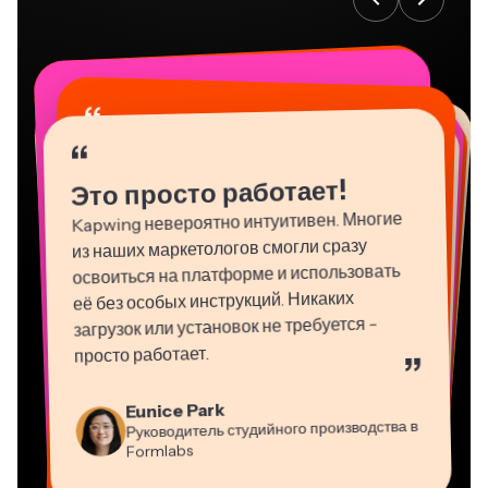
“
“
“
“
“
“
“
“
“
“
“
Это просто работает!
Kapwing невероятно интуитивен. Многие
из наших маркетологов смогли сразу
освоиться на платформе и использовать
её без особых инструкций. Никаких
загрузок или установок не требуется -
просто работает.
”
Martin James
Eunice Park
Natasha Ball
Видео Редактор
Руководитель студийного производства в
Dina Segovia
Panos Papagapiou
Консультант
Heidi Rae
Gracie Peng
Mitch Rawlings
Виртуальный фрилансер
Formlabs
Vannesia Darby
Управляющий партнер в EPATHLON
Образование
Grant Taleck
Kerry-lee Farla
Директор контента
Генеральный директор в MOXIE
Со-основатель в
Фрилансер по информационным услугам
Ютубер
Nashville
AuthentIQMarketing.com