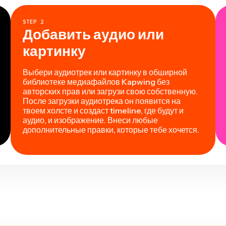
STEP
2
Добавить аудио или
картинку
Выбери аудиотрек или картинку в обширной
библиотеке медиафайлов Kapwing без
авторских прав или загрузи свою собственную.
После загрузки аудиотрека он появится на
твоем холсте и создаст timeline, где будут и
аудио, и изображение. Внеси любые
дополнительные правки, которые тебе хочется.