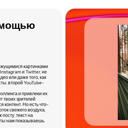
Kapwing
одном месте
помощью
вижущимися картинками
nstagram и Twitter, не
ео или даже того, как
асты, второй YouTube-
оллинга и привлеки их
ет твоих зрителей
 контент. Но есть что-
оток свежего воздуха,
 посту, текст на
ю ты нам показываешь.