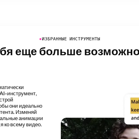
●
ИЗБРАННЫЕ ИНСТРУМЕНТЫ
ебя еще больше возможно
есс
еляя и удаляя
 быстрее
й головой,
гов и многого
остым.