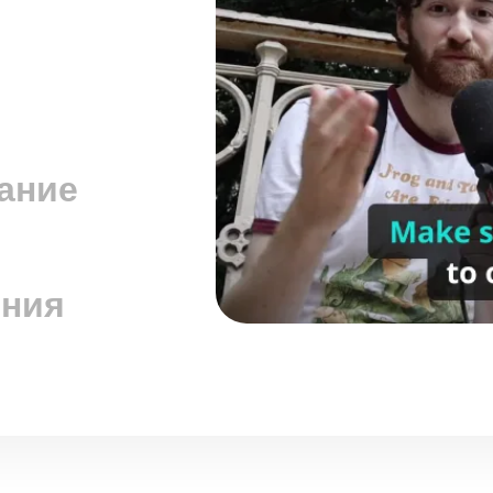
ание
ения