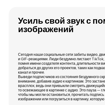
Усиль свой звук с 
изображений
Сегодня наши социальные сети забиты видео, д
и GIF-реакциями. Люди бездумно листают TikTok, I
помня имени создателя контента, длительности вид
добраться до других его проектов, таких как подк
канал и прочее.
Выведи подписчиков из состояния бездумного скр
внимание, добавив аудио к картинкам. Это застан
врасплох, ведь они привыкли смотреть движущийся
то освежающее в картинке с аудио. Это пауза — гл
чтобы мы могли остановиться, прочитать подпись к
изображении или погрузиться в картинку, котору