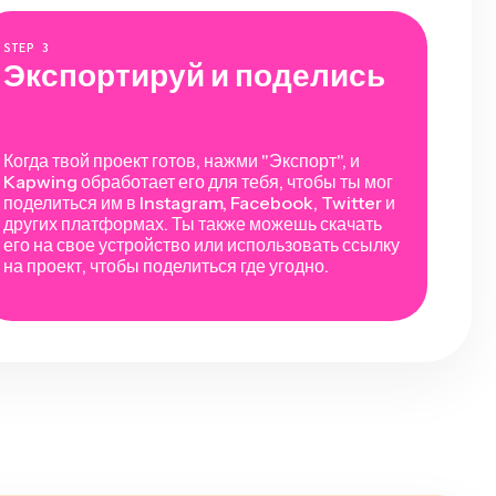
STEP
3
Экспортируй и поделись
Когда твой проект готов, нажми "Экспорт", и
Kapwing обработает его для тебя, чтобы ты мог
поделиться им в Instagram, Facebook, Twitter и
других платформах. Ты также можешь скачать
его на свое устройство или использовать ссылку
на проект, чтобы поделиться где угодно.