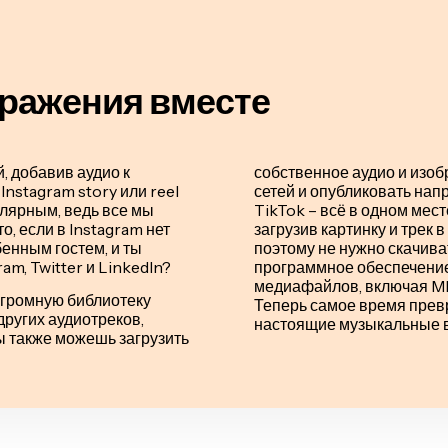
бражения вместе
, добавив аудио к
собственное аудио и изоб
nstagram story или reel
сетей и опубликовать нап
улярным, ведь все мы
TikTok – всё в одном мес
, если в Instagram нет
загрузив картинку и трек 
бенным гостем, и ты
поэтому не нужно скачив
am, Twitter и LinkedIn?
программное обеспечение
медиафайлов, включая MP
громную библиотеку
Теперь самое время превр
других аудиотреков,
настоящие музыкальные в
ы также можешь загрузить