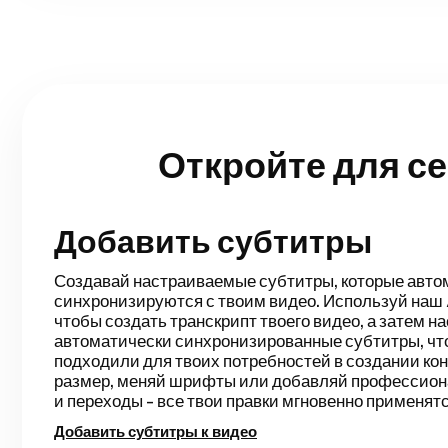
Откройте для с
Добавить субтитры
Умный Кат
Умная нарезка автоматически оптимизирует проц
редактирования вашего видео, моментально опред
тишину. Вы сэкономите кучу времени на монтаж и
завершите черновую версию для видео с говоряще
записанных презентаций, обучающих роликов, вло
другого. Редактирование никогда не было таким пр
Убрать тишину