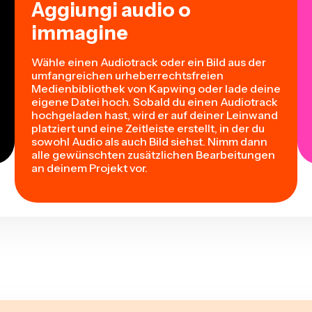
Aggiungi audio o
immagine
Wähle einen Audiotrack oder ein Bild aus der
umfangreichen urheberrechtsfreien
Medienbibliothek von Kapwing oder lade deine
eigene Datei hoch. Sobald du einen Audiotrack
hochgeladen hast, wird er auf deiner Leinwand
platziert und eine Zeitleiste erstellt, in der du
sowohl Audio als auch Bild siehst. Nimm dann
alle gewünschten zusätzlichen Bearbeitungen
an deinem Projekt vor.