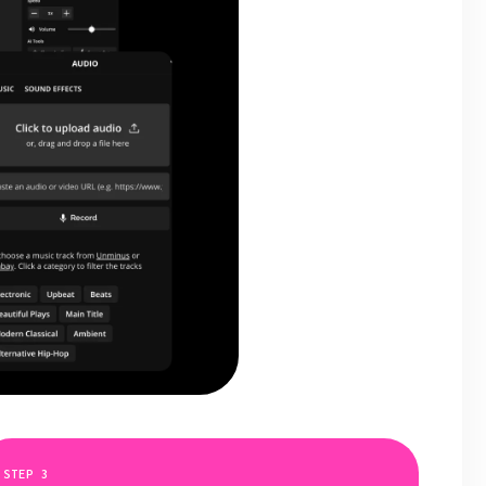
STEP
3