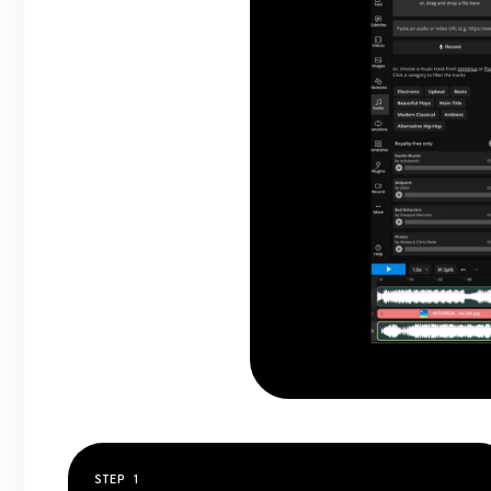
STEP
1