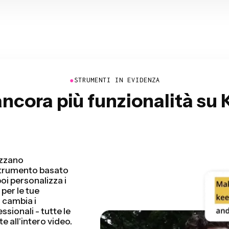
●
STRUMENTI IN EVIDENZA
ancora più funzionalità su
video rilevando e
i. Risparmierai
ù velocemente che
 tutorial, vlog e