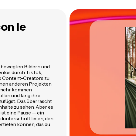
con le
, bewegten Bildern und
enlos durch TikTok,
es Content-Creators zu
einen anderen Projekten
d mehr kommen.
llen und fang ihre
zufügst. Das überrascht
nhalte zu sehen. Aber es
 ist eine Pause — ein
ldunterschrift lesen, den
ertiefen können, das du