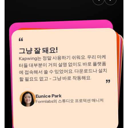
“
“
“
“
“
“
“
“
“
“
“
그냥 잘 돼요!
Kapwing는 정말 사용하기 쉬워요. 우리 마케
터들 대부분이 거의 설명 없이도 바로 플랫폼
에 접속해서 쓸 수 있었어요. 다운로드나 설치
할 필요도 없고 - 그냥 바로 작동해요.
”
Natasha Ball
Martin James
컨설턴트
Eunice Park
영상 편집기
Formlabs의 스튜디오 프로덕션 매니저
Gracie Peng
Panos Papagapiou
Dina Segovia
Kerry-lee Farla
콘텐츠 디렉터
EPATHLON의 매니징 파트너
Heidi Rae
원격 프리랜서 워커
Vannesia Darby
유튜버
교육
Mitch Rawlings
Grant Taleck
Kapwing에서 Nashville의 MOXIE CEO
프리랜서 정보 서비스 전문가
Kapwing의 공동 창립자 at
AuthentIQMarketing.com