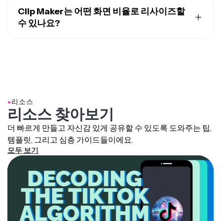
개 이상의 협업 영상 편집 도구도 있어요. 팀은 자신의 작업
새로운 시청자 확보
: TikTok 시청자에게 맞게 영상
Clip Maker는 어떤 화면 비율로 리사이즈할
공간에
Brand Kit
을 업로드하거나 실시간으로 함께 설정할
TikTok의 클래식 폰트인 Proxima Nova - Semibold
콘텐츠를 조정해서 노출도를 높이고 시청자와 효과
수 있나요?
수 있어서, 자산이 항상 준비되어 있고 정리된 상태를 유지
라는 오픈소스 폰트.
적으로 소통할 수 있어.
할 수 있어요.
TikTok Sans, 플랫폼만의 커스텀 폰트.
Kapwing의 TikTok 클립 메이커는 소셜 미디어를 위해 만
번아웃 피하기
: 영상을 TikTok 클립으로 재활용하면
TikTok의 타이프라이터 폰트인데, 커스텀으로 만들
들어졌으며, 어떤 플랫폼에도 맞게 콘텐츠 크기를 쉽게 조
각 영상의 가치를 극대화해서 끝없이 새로운 콘텐츠
어졌지만 Source Code Pro - Bold 폰트와 비슷해.
정할 수 있어요.
를 만들어야 한다는 부담을 줄이고, 자신을 소진하지
TikTok의 세리프 폰트인 Georgia Bold, 또 다른 오픈
않으면서도 활발한 TikTok 활동을 유지할 수 있어.
9:16
(TikTok, YouTube Shorts, Instagram Reels,
소스 폰트.
LinkedIn Short-form videos)
●
리소스
16:9
(YouTube)
리소스 찾아보기
1:1
(Instagram 포스트 정사각형)
4:5
(Instagram 포스트 세로)
더 빠르게 만들고 자신감 있게 공유할 수 있도록 도와주는 팁,
템플릿, 그리고 심층 가이드들이에요.
모든 플랫폼에 최적의 비디오 크기를 알아보려면 우리의
모두 보기
소셜 미디어 화면비 블로그
를 읽어봐요.