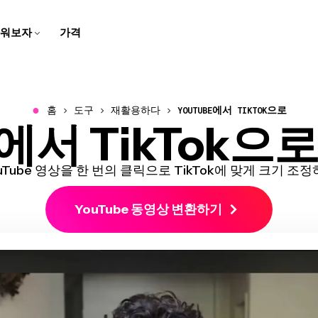
워보자
가격
자막 제작자
스크립트 생성기
팀 트레이닝용
고객 지원 센터
스피커 포커스
비디오 번역하기
학교용
회사 블로그
브라우저에서 동영상에 캡션과
몇 번의 클릭으로 아이디어를
화면 녹화, 튜토리얼, 그리고 설
Kapwing에 대한 일반적인 질
말하는 사람에 초점을 맞추기
번역된 오디오와 자막으로 콘
디지털 레슨과 멀티미디어 과
우리의 스타트업 여정에 대한
자막 추가하기
스크립트로 바꿔보세요
명 영상을 만들고 편집해보세
문들의 답변 받기
위해 동영상 크기를 자동으로
텐츠를 더 쉽게 접근할 수 있게
제로 학습을 생생하게 만들어
이야기를 따라오세요!
요
조정해요
만들어요
보세요
●
홈
도구
재활용하다
YOUTUBE에서 TIKTOK으로
e에서 TikTok
비디오 광고 만들기
동영상 번역하기
오디오 편집기
우리 소개
음성 변환
문의하기
B-Roll 생성기
깨끗한 오디오
리드를 생성하는 전문적이고
비디오, 오디오, 자막을 현지화
팟캐스트와 영상을 위한 오디
우리 회사와 제품에 대해 더 알
몇 번의 클릭으로 텍스트를 현
우리 팀과 연락하는 방법을 알
자동으로 관련성 높고 퀄리티
오디오 품질을 개선하고 배경
스크롤을 멈추게 하는 비디오
해서 더 넓은 관객에게 다가가
오를 녹음하고, 편집하고, 깔끔
아보세요
실적인 음성으로 바꿔보세요
아보세요
좋은 B-롤을 만들어보세요
소음을 제거하세요
광고를 만들어보세요
세요!
하게 만들어보세요!
uTube 영상을 한 번의 클릭으로 TikTok에 맞게 크기 조
클립 메이커
캐릭터 일관성
비디오 크기 조정하기
경력
트랜스크립트와 함께 자르기
한 비디오에서 짧은 클립 만들
비디오 프로젝트에서 재사용할
YouTube 동영상 변환하기
비디오의 크기와 치수를 변경
Kapwing에서 일하는 것에 대
텍스트를 편집해서 비디오 편
기
AI 캐릭터 만들기
하세요
해 더 알아보세요
집하기
스마트 컷
모두 보기
비디오에서 자동으로 무음 구
Kapwing의 모든 똑똑한 도구
비디오 자막 만들기
모두 보기
간을 제거하세요
들을 발견해보세요!
비디오를 자동으로 텍스트로
Kapwing의 모든 도구를 한 곳
변환해요
에서 발견해보세요!