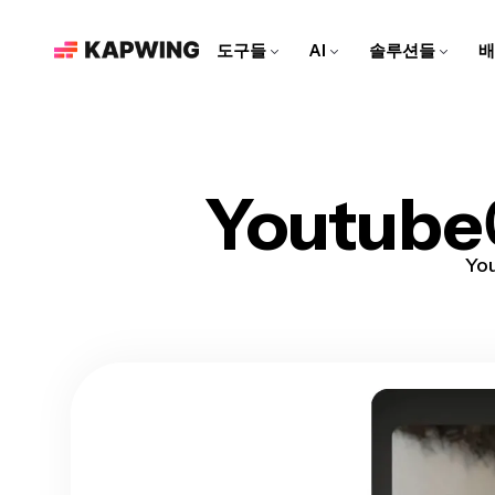
도구들
AI
솔루션들
배
마케팅 팀을 위한
현대적인 편집 도구로 브랜드
를 성장시키고 콘텐츠 제작 속
도를 높여보세요
영상 편집기
Kapwing AI
리소스
비디오 클립을 편집하고, 트
Kapwing의 모든 AI 기반 도
더 많은 콘텐츠를 만드는 데
Youtub
소셜 미디어 영상 만들기
랙을 합치고, 모든 효과를 한
구를 알아보세요!
도움이 되는 아티클과 가이
모든 소셜 플랫폼에 맞춘 매력
곳에서 추가해보세요
드
적인 콘텐츠를 만들어보세요!
Yo
AI 비디오 편집기
Repurpose Studio
비디오 튜토리얼
Kapwing의 최첨단 AI 도구로
비디오를 소셜 미디어에 바로
Kapwing 도구를 사용하는 방
영상을 만들어보세요!
공유할 수 있는 클립으로 만들
법에 대한 단계별 가이드를 받
어보세요
아보세요
영상 생성기
AI로 무엇이든 영상 만들기
더빙
대화를 40개 이상의 언어로 번
역해 보세요