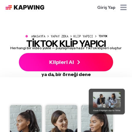
Giriş Yap
●
ANASAYFA
YAPAY ZEKA
KLIP YAPICI
TIKTOK
TİKTOK KLİP YAPICI
Herhangi bir video yükle — paylaşmaya hazır TikTok klipleri oluştur
Klipleri Al
ya da, bir örneği dene