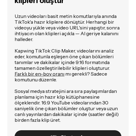
klipleri oluştur
Uzun videoları basit metin komutlarıyla anında
TikTok'a hazır kliplere dönüştür. Herhangi bir
videoyu yükle veya video URL'sini yapıştır, sonra
ihtiyacın olan klipleri açıkla — AI geriye kalanını
halleder.
Kapwing TikTok Clip Maker, videolarını analiz
eder, komutunla eşleşen öne çıkan bölümleri
tanımlar ve dakikalar içinde 9:16 formatında
tamamen özelleştirilebilir klipleri oluşturur.
Farklı bir en-boy oranı
mı gerekli? Sadece
komutunu düzenle.
Sosyal medya stratejini ara sıra paylaşımlardan
planlama için hazır klip kütüphanesine
ölçeklendir. 16:9 YouTube videolarından 30
saniyelik öne çıkan bölümler oluştur veya uzun
canlı yayınlardan dakikalar içinde (saatler değil)
birden fazla klip üret.