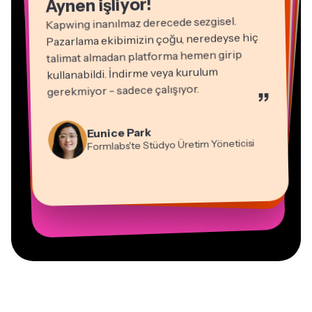
Aynen işliyor!
Kapwing inanılmaz derecede sezgisel.
Pazarlama ekibimizin çoğu, neredeyse hiç
talimat almadan platforma hemen girip
kullanabildi. İndirme veya kurulum
gerekmiyor - sadece çalışıyor.
”
Natasha Ball
Martin James
Danışman
Video Düzenleyici
Eunice Park
Formlabs'te Stüdyo Üretim Yöneticisi
Panos Papagapiou
Vannesia Darby
Heidi Rae
Dina Segovia
Gracie Peng
Epathlon'da Ortak Yönetici
Mitch Rawlings
Sanal Serbest Çalışan
Kapwing'de Nashville'daki MOXIE'nin
Eğitim
Kerry-lee Farla
İçerik Direktörü
Serbest Çalışan Bilgi Hizmetleri Uzmanı
CEO'su
Youtuber
Grant Taleck
Kapwing'de AuthentIQMarketing.com'un
Kurucu Ortağı