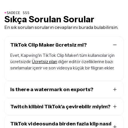
●
SADECE SSS
Sıkça Sorulan Sorular
En sık sorulan soruların cevaplarını burada bulabilirsin.
TikTok Clip Maker ücretsiz mi?
Evet, Kapwing'in TikTok Clip Maker'ı tüm kullanıcılar için
ücretsizdir.
Ücretsiz plan
diğer editör özelliklerine bazı
sınırlamalar içerir ve son videoya küçük bir filigran ekler.
Is there a watermark on exports?
Eğer Kapwing'i ücretsiz bir hesapla kullanıyorsan, TikTok
Clip Maker'dan olanlar da dahil olmak üzere tüm dışa
Twitch klibini TikTok'a çevirebilir miyim?
aktarımlar bir filigran içerecek.
Pro hesaba
yükselttikten
Twitch canlı yayınlarını kesinlikle TikTok videolarına
sonra, filigran yaratımlarından tamamen kaldırılacak.
dönüştürebilirsin. Kapwing'in AI TikTok Maker'ı ile
TikTok videosunda birden fazla klip nasıl