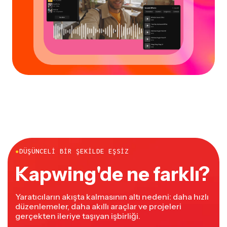
●
DÜŞÜNCELI BIR ŞEKILDE EŞSIZ
Kapwing'de ne farklı?
Yaratıcıların akışta kalmasının altı nedeni: daha hızlı
düzenlemeler, daha akıllı araçlar ve projeleri
gerçekten ileriye taşıyan işbirliği.