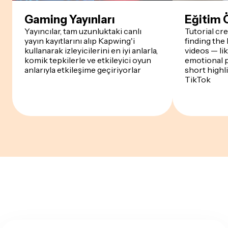
Gaming Yayınları
Eğitim 
Yayıncılar, tam uzunluktaki canlı
Tutorial cr
yayın kayıtlarını alıp Kapwing'i
finding the
kullanarak izleyicilerini en iyi anlarla,
videos — li
komik tepkilerle ve etkileyici oyun
emotional p
anlarıyla etkileşime geçiriyorlar
short highl
TikTok