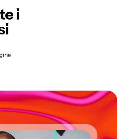
te
i
si
agine