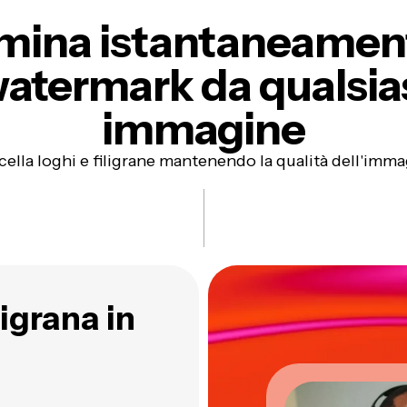
imina istantaneamen
atermark
da qualsia
immagine
ella loghi e filigrane mantenendo la qualità dell'imm
ligrana in