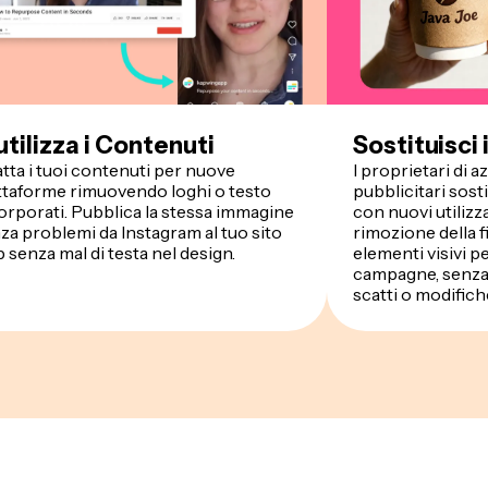
utilizza i Contenuti
Sostituisci
tta i tuoi contenuti per nuove
I proprietari di a
ttaforme rimuovendo loghi o testo
pubblicitari sost
orporati. Pubblica la stessa immagine
con nuovi utiliz
za problemi da Instagram al tuo sito
rimozione della f
 senza mal di testa nel design.
elementi visivi p
campagne, senza 
scatti o modifich