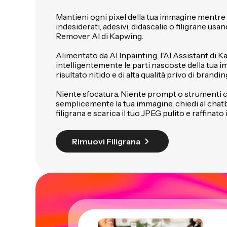
Mantieni ogni pixel della tua immagine mentre 
indesiderati, adesivi, didascalie o filigrane us
Remover AI di Kapwing.
Alimentato da
AI Inpainting
, l'AI Assistant di 
intelligentemente le parti nascoste della tua 
risultato nitido e di alta qualità privo di brandin
Niente sfocatura. Niente prompt o strumenti 
semplicemente la tua immagine, chiedi al chatb
filigrana e scarica il tuo JPEG pulito e raffinat
Rimuovi Filigrana