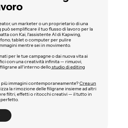
avoro
eator, un marketer o un proprietario di una
può semplificare il tuo flusso di lavoro per la
hatta con Kai, l'assistente AI di Kapwing,
efono, tablet o computer per pulire
immagini mentre sei in movimento.
inati per le tue campagne o dai nuova vita ai
ci con una creatività infinita — rimuovi,
filigrane all'interno dello
studio di editing
re più immagini contemporaneamente?
Crea un
za la rimozione delle filigrane insieme ad altri
filtri, effetti o ritocchi creativi — il tutto in
 perfetto.