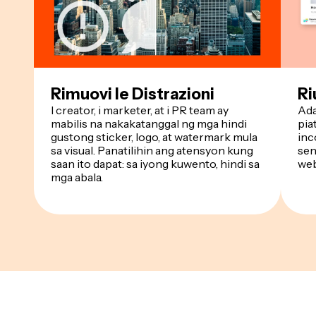
Rimuovi le Distrazioni
Ri
I creator, i marketer, at i PR team ay
Ada
mabilis na nakakatanggal ng mga hindi
pia
gustong sticker, logo, at watermark mula
inc
sa visual. Panatilihin ang atensyon kung
sen
saan ito dapat: sa iyong kuwento, hindi sa
web
mga abala.