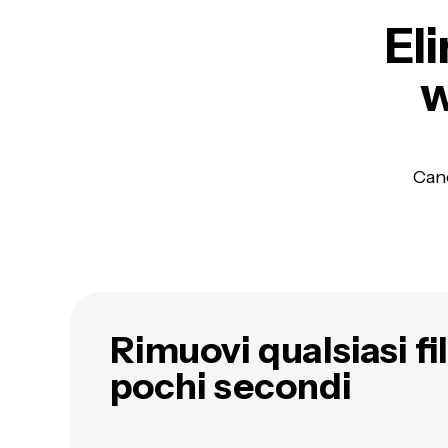
El
w
Canc
Rimuovi qualsiasi fi
pochi secondi