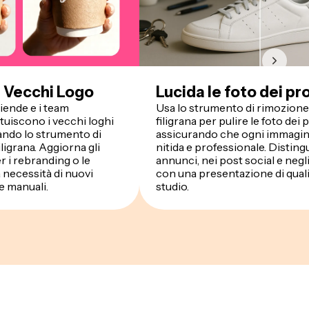
 i Vecchi Logo
Lucida le foto dei pr
ziende e i team
Usa lo strumento di rimozione 
ituiscono i vecchi loghi
filigrana per pulire le foto dei 
zando lo strumento di
assicurando che ogni immagin
iligrana. Aggiorna gli
nitida e professionale. Distingu
er i rebranding o le
annunci, nei post social e negl
necessità di nuovi
con una presentazione di quali
e manuali.
studio.