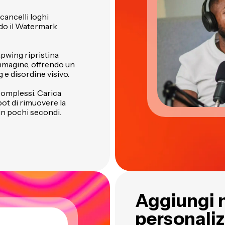
cancelli loghi
ando il Watermark
Kapwing ripristina
immagine, offrendo un
g e disordine visivo.
complessi. Carica
ot di rimuovere la
o in pochi secondi.
Aggiungi 
personaliz