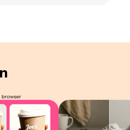
n
l browser