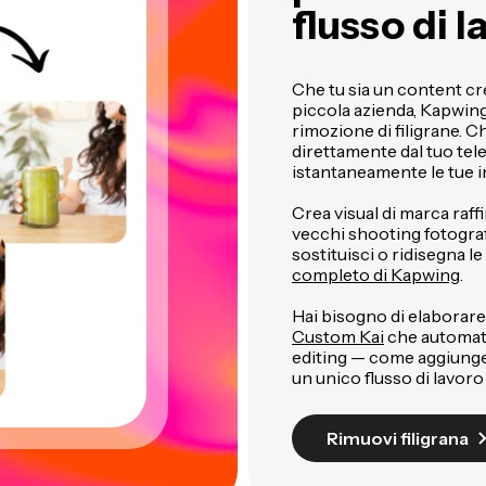
flusso di l
Che tu sia un content cr
piccola azienda, Kapwing 
rimozione di filigrane. C
direttamente dal tuo tel
istantaneamente le tue 
Crea visual di marca raff
vecchi shooting fotografi
sostituisci o ridisegna le 
completo di Kapwing
.
Hai bisogno di elabora
Custom Kai
che automatiz
editing — come aggiungere 
un unico flusso di lavoro
Rimuovi filigrana