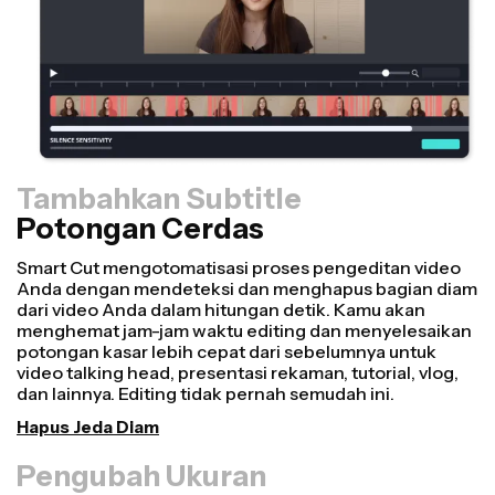
Tambahkan Subtitle
Potongan Cerdas
Pengubah Ukuran
Ubah ulang video lebih cepat dan buat tampilannya
lebih profesional dengan fitur Resize Canvas kami!
Hanya dalam beberapa klik, kamu bisa mengambil satu
video dan menyesuaikan ukurannya agar pas di setiap
platform lain, baik itu untuk TikTok, Youtube, Instagram,
Twitter, Linkedin, atau platform lainnya.
Ubah Ukuran Video
Penghapus Latar Belakang