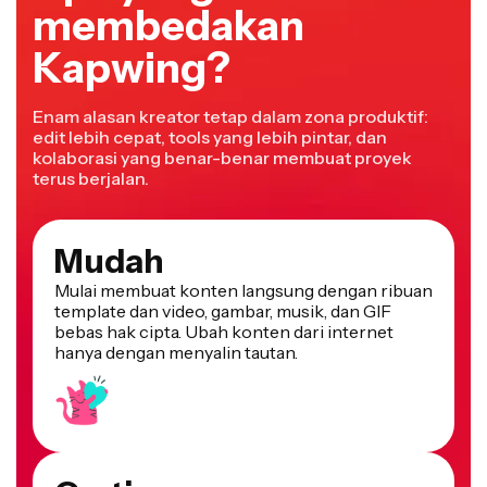
membedakan
Kapwing?
Enam alasan kreator tetap dalam zona produktif:
edit lebih cepat, tools yang lebih pintar, dan
kolaborasi yang benar-benar membuat proyek
terus berjalan.
Mudah
Mulai membuat konten langsung dengan ribuan
template dan video, gambar, musik, dan GIF
bebas hak cipta. Ubah konten dari internet
hanya dengan menyalin tautan.
Gratis