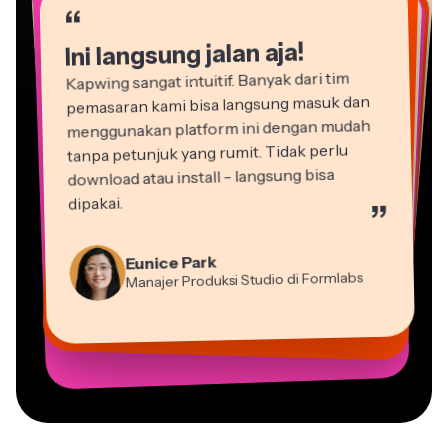
“
Ini langsung jalan aja!
Kapwing sangat intuitif. Banyak dari tim
pemasaran kami bisa langsung masuk dan
menggunakan platform ini dengan mudah
tanpa petunjuk yang rumit. Tidak perlu
download atau install - langsung bisa
dipakai.
”
Martin James
Editor Video
Natasha Ball
Eunice Park
Dina Segovia
Gracie Peng
Konsultan
Panos Papagapiou
Manajer Produksi Studio di Formlabs
Heidi Rae
Pekerja Freelance Virtual
Vannesia Darby
Direktur Konten
Mitch Rawlings
Mitra Pengelola di EPATHLON
Pendidikan
Kerry-lee Farla
CEO di MOXIE Nashville
Grant Taleck
Freelancer Layanan Informasi
Youtuber
Co-Founder di
AuthentIQMarketing.com