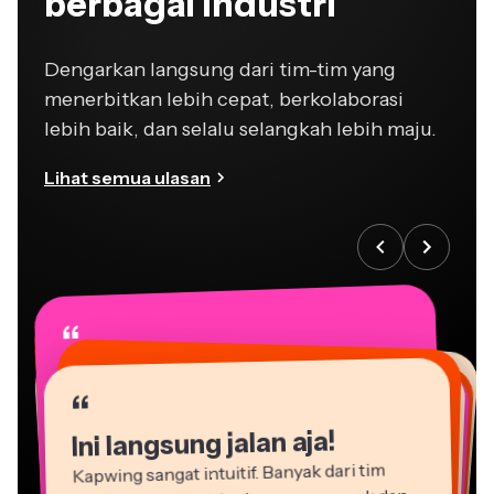
Dengarkan langsung dari tim-tim yang
menerbitkan lebih cepat, berkolaborasi
lebih baik, dan selalu selangkah lebih maju.
Lihat semua ulasan
“
“
“
“
“
“
“
“
“
“
“
Ini langsung jalan aja!
Kapwing sangat intuitif. Banyak dari tim
pemasaran kami bisa langsung masuk dan