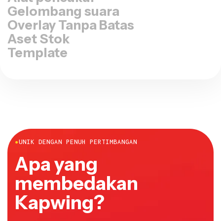
Gelombang suara
Overlay Tanpa Batas
Aset Stok
Template
●
UNIK DENGAN PENUH PERTIMBANGAN
Apa yang
membedakan
Kapwing?
Enam alasan kreator tetap dalam zona produktif: