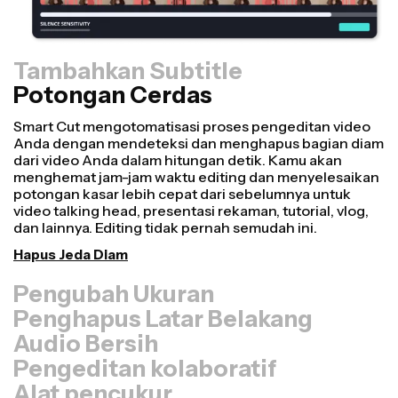
Tambahkan Subtitle
Potongan Cerdas
Pengubah Ukuran
Ubah ulang video lebih cepat dan buat tampilannya
lebih profesional dengan fitur Resize Canvas kami!
Hanya dalam beberapa klik, kamu bisa mengambil satu
video dan menyesuaikan ukurannya agar pas di setiap
platform lain, baik itu untuk TikTok, Youtube, Instagram,
Twitter, Linkedin, atau platform lainnya.
Ubah Ukuran Video
Penghapus Latar Belakang
Audio Bersih
Pengeditan kolaboratif
Alat pencukur