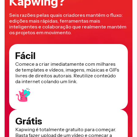
Kapwing?
Seis razões pelas quais criadores mantêm o fluxo:
edições mais rápidas, ferramentas mais
inteligentes e colaboração que realmente mantém
os projetos em movimento.
Fácil
Comece a criar imediatamente com milhares
de templates e vídeos, imagens, músicas e GIFs
livres de direitos autorais. Reutilize conteúdo
da internet colando um link.
Grátis
Kapwing é totalmente gratuito para começar.
Basta fazer upload de um vídeo e começar a