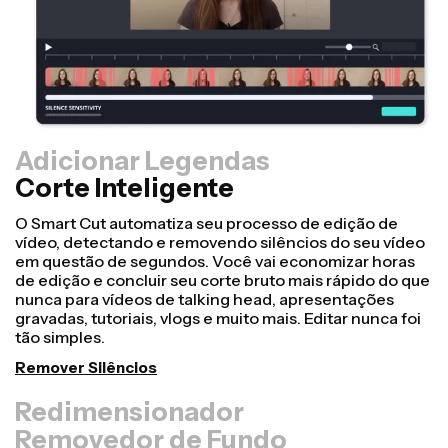
Adicionar Legendas
Corte Inteligente
Redimensionador
Transforme vídeos mais rapidamente e deixe-os mais
profissionais com nosso recurso de
Redimensionamento de Tela! Em apenas alguns
cliques, você pode pegar um único vídeo e ajustá-lo
para o tamanho certo em qualquer outra plataforma,
seja para TikTok, Youtube, Instagram, Twitter, Linkedin
ou qualquer outro lugar.
Redimensionar Vídeo
Removedor de Fundo