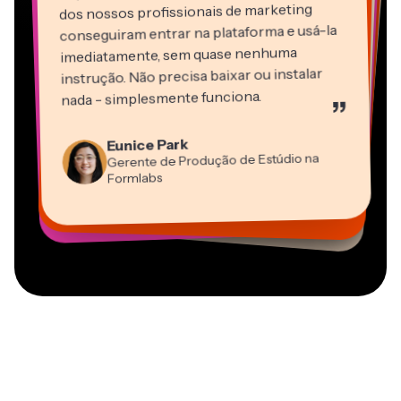
dos nossos profissionais de marketing
conseguiram entrar na plataforma e usá-la
imediatamente, sem quase nenhuma
instrução. Não precisa baixar ou instalar
nada - simplesmente funciona.
”
Martin James
Editor de Vídeo
Eunice Park
Panos Papagapiou
Natasha Ball
Dina Segovia
Gerente de Produção de Estúdio na
Heidi Rae
Sócio-Diretor na EPATHLON
Gracie Peng
Consultor
Freelancer Virtual
Grant Taleck
Formlabs
Educação
Kerry-lee Farla
Vannesia Darby
Diretor de Conteúdo
Mitch Rawlings
Cofundador na
CEO na MOXIE Nashville
Youtuber
Freelancer de Serviços de Informação
AuthentIQMarketing.com