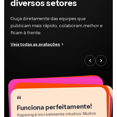
diversos setores
Ouça diretamente das equipes que
publicam mais rápido, colaboram melhor e
ficam à frente.
Veja todas as avaliações
“
“
“
“
“
“
“
“
“
“
“
Funciona perfeitamente!
Kapwing é incrivelmente intuitivo. Muitos