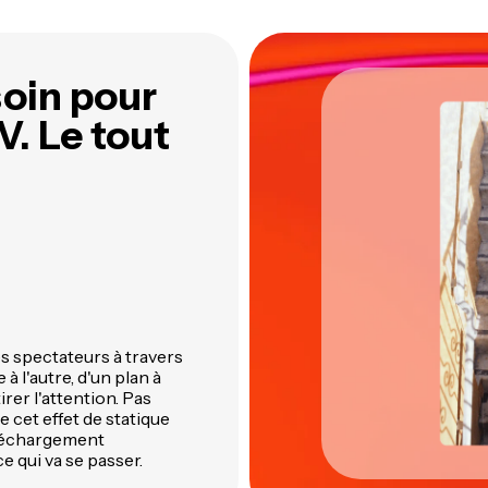
es silences de ta vidéo
intelligents de Kapwing
exte automatiquement
Kapwing à un seul endroit
soin pour
V. Le tout
es spectateurs à travers
à l'autre, d'un plan à
irer l'attention. Pas
e cet effet de statique
éléchargement
e qui va se passer.