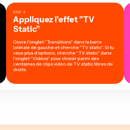
STEP
2
Appliquez l'effet "TV
Static"
Ouvre l'onglet "Transitions" dans la barre
latérale de gauche et cherche "TV static". Si tu
veux plus d'options, cherche "TV static" dans
l'onglet "Vidéos" pour choisir parmi des
centaines de clips vidéo de TV static libres de
droits.