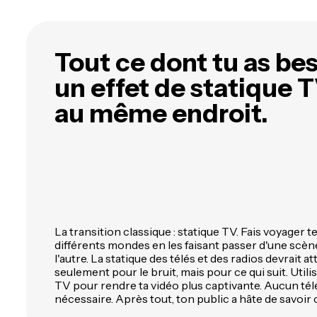
n'importe quel sujet avec l'IA
l
plus de 40 langues
t
Tout ce dont tu as be
un effet de statique T
au même endroit.
La transition classique : statique TV. Fais voyager t
différents mondes en les faisant passer d'une scène 
l'autre. La statique des télés et des radios devrait att
seulement pour le bruit, mais pour ce qui suit. Utilis
TV pour rendre ta vidéo plus captivante. Aucun t
nécessaire. Après tout, ton public a hâte de savoir c