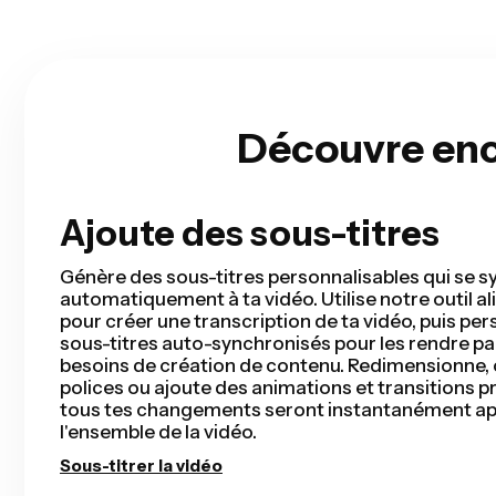
Découvre enco
Ajoute des sous-titres
Coupe intelligente
Smart Cut automatise votre processus de monta
détectant et supprimant les silences de votre vi
secondes. Vous gagnerez des heures de temps 
terminerez votre premier montage plus rapidem
pour les vidéos de talking head, les présentations
tutoriels, les vlogs, et bien plus encore. Le monta
aussi simple.
Supprimer les silences