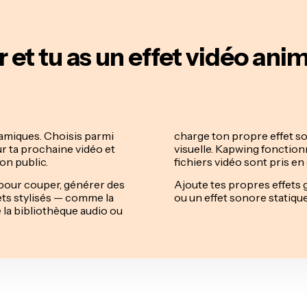
 et tu as un effet vidéo ani
namiques. Choisis parmi
charge ton propre effet s
ur ta prochaine vidéo et
visuelle. Kapwing fonctionn
on public.
fichiers vidéo sont pris 
 pour couper, générer des
Ajoute tes propres effets g
fets stylisés — comme la
ou un effet sonore statique.
e la bibliothèque audio ou