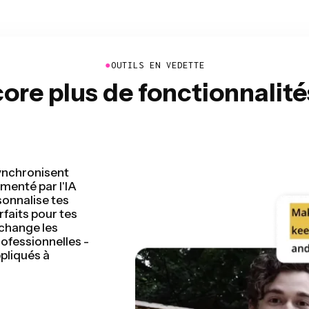
●
OUTILS EN VEDETTE
re plus de fonctionnalit
ge vidéo en
déo en quelques
de montage et
ent que jamais
 enregistrées, les
ge n'a jamais été