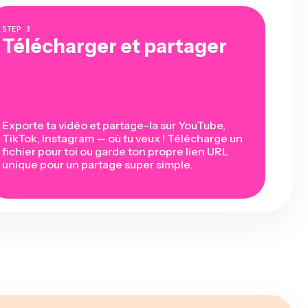
STEP
3
Télécharger et partager
Exporte ta vidéo et partage-la sur YouTube,
TikTok, Instagram — où tu veux ! Télécharge un
fichier pour toi ou garde ton propre lien URL
unique pour un partage super simple.