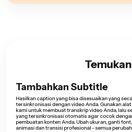
Temukan 
Tambahkan Subtitle
Potongan Cerdas
Smart Cut mengotomatisasi proses pengeditan 
dengan mendeteksi dan menghapus bagian diam 
dalam hitungan detik. Kamu akan menghemat ja
editing dan menyelesaikan potongan kasar lebih 