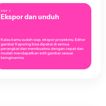
STEP
3
Ekspor dan unduh
Kalau kamu sudah siap, ekspor proyekmu. Editor
gambar Kapwing bisa dipakai di semua
perangkat dan membuatmu dengan cepat dan
mudah mendapatkan edit gambar sesuai
keinginanmu.