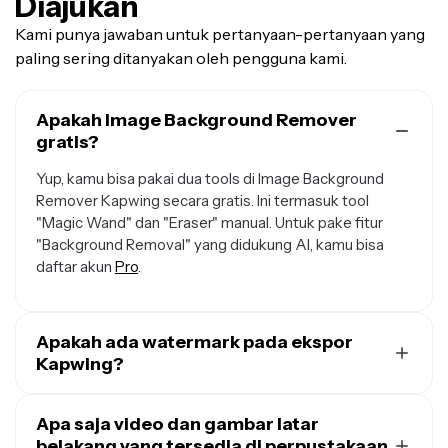
Diajukan
Kami punya jawaban untuk pertanyaan-pertanyaan yang
paling sering ditanyakan oleh pengguna kami.
Apakah Image Background Remover
gratis?
Yup, kamu bisa pakai dua tools di Image Background
Remover Kapwing secara gratis. Ini termasuk tool
"Magic Wand" dan "Eraser" manual. Untuk pake fitur
"Background Removal" yang didukung AI, kamu bisa
daftar akun
Pro
.
Apakah ada watermark pada ekspor
Kapwing?
Jika kamu menggunakan Kapwing dengan akun Free,
semua ekspor akan memiliki watermark. Setelah kamu
Apa saja video dan gambar latar
upgrade ke akun
belakang yang tersedia di perpustakaan
Pro
, watermark akan sepenuhnya