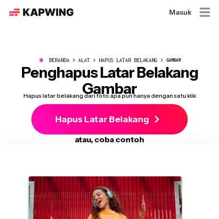
Masuk
●
BERANDA
ALAT
HAPUS LATAR BELAKANG
GAMBAR
Penghapus Latar Belakang
Gambar
Hapus latar belakang dari foto apa pun hanya dengan satu klik
Hapus Latar Belakang
atau, coba contoh