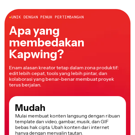
●
UNIK DENGAN PENUH PERTIMBANGAN
Apa yang
membedakan
Kapwing?
Enam alasan kreator tetap dalam zona produktif:
edit lebih cepat, tools yang lebih pintar, dan
kolaborasi yang benar-benar membuat proyek
terus berjalan.
Mudah
Mulai membuat konten langsung dengan ribuan
template dan video, gambar, musik, dan GIF
bebas hak cipta. Ubah konten dari internet
hanya dengan menyalin tautan.