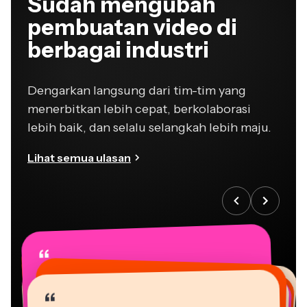
Sudah mengubah
pembuatan video di
berbagai industri
Dengarkan langsung dari tim-tim yang
menerbitkan lebih cepat, berkolaborasi
lebih baik, dan selalu selangkah lebih maju.
Lihat semua ulasan
“
“
“
“
“
“
“
“
“
“
“