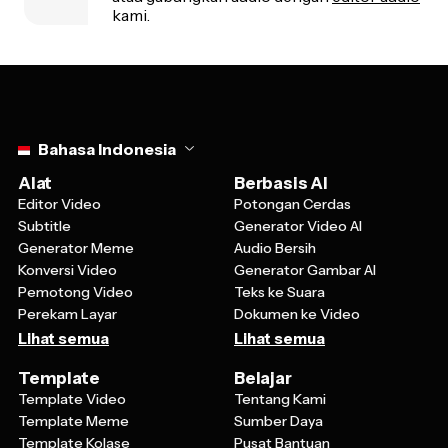
kami.
Select language
Bahasa Indonesia
Alat
Berbasis AI
Editor Video
Potongan Cerdas
Subtitle
Generator Video AI
Generator Meme
Audio Bersih
Konversi Video
Generator Gambar AI
Pemotong Video
Teks ke Suara
Perekam Layar
Dokumen ke Video
Lihat semua
Lihat semua
Template
Belajar
Template Video
Tentang Kami
Template Meme
Sumber Daya
Template Kolase
Pusat Bantuan