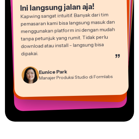
Ini langsung jalan aja!
Kapwing sangat intuitif. Banyak dari tim
pemasaran kami bisa langsung masuk dan
menggunakan platform ini dengan mudah
tanpa petunjuk yang rumit. Tidak perlu
download atau install - langsung bisa
dipakai.
”
Martin James
Editor Video
Natasha Ball
Eunice Park
Dina Segovia
Gracie Peng
Konsultan
Panos Papagapiou
Manajer Produksi Studio di Formlabs
Heidi Rae
Pekerja Freelance Virtual
Vannesia Darby
Direktur Konten
Mitch Rawlings
Mitra Pengelola di EPATHLON
Pendidikan
Kerry-lee Farla
CEO di MOXIE Nashville
Grant Taleck
Freelancer Layanan Informasi
Youtuber
Co-Founder di
AuthentIQMarketing.com