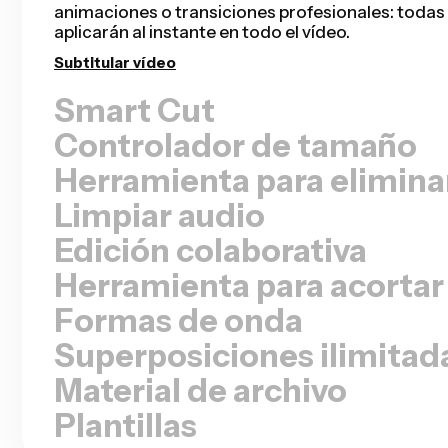
en los que solo salga una persona hablando, pre
grabadas, tutoriales o vlogs. Con Kapwing, disfr
de edición sin complicaciones.
Eliminar silencios
Controlador de tamaño
Herramienta para elimina
Limpiar audio
Edición colaborativa
Herramienta para acortar
Formas de onda
Superposiciones ilimitad
Material de archivo
Plantillas