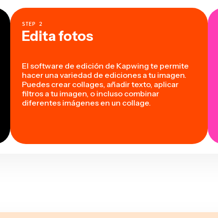
STEP
2
Edita fotos
El software de edición de Kapwing te permite
hacer una variedad de ediciones a tu imagen.
Puedes crear collages, añadir texto, aplicar
filtros a tu imagen, o incluso combinar
diferentes imágenes en un collage.