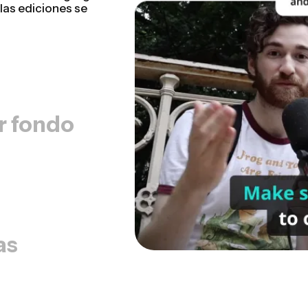
sentaciones
utarás del proceso
r fondo
as