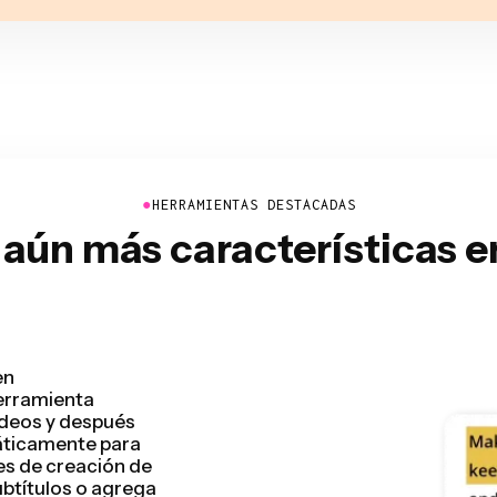
●
HERRAMIENTAS DESTACADAS
aún más características 
ídeo, ya que
stión de segundos.
u vídeo preliminar
e trate de vídeos