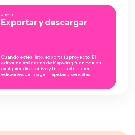
STEP
3
Exportar y descargar
Cuando estés listo, exporta tu proyecto. El
editor de imágenes de Kapwing funciona en
cualquier dispositivo y te permite hacer
ediciones de imagen rápidas y sencillas.