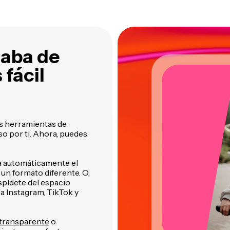
utomáticamente de tus
herramientas inteligentes de
ídeos
Kapwing
caba de
 fácil
as herramientas de
so por ti. Ahora, puedes
a automáticamente el
un formato diferente. O,
spídete del espacio
 Instagram, TikTok y
 transparente
o