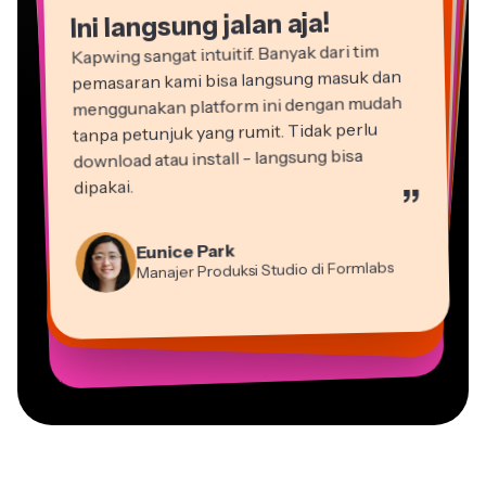
Ini langsung jalan aja!
Kapwing sangat intuitif. Banyak dari tim
pemasaran kami bisa langsung masuk dan
menggunakan platform ini dengan mudah
tanpa petunjuk yang rumit. Tidak perlu
download atau install - langsung bisa
dipakai.
”
Martin James
Editor Video
Natasha Ball
Eunice Park
Dina Segovia
Gracie Peng
Konsultan
Panos Papagapiou
Manajer Produksi Studio di Formlabs
Heidi Rae
Pekerja Freelance Virtual
Vannesia Darby
Direktur Konten
Mitch Rawlings
Mitra Pengelola di EPATHLON
Pendidikan
Kerry-lee Farla
CEO di MOXIE Nashville
Grant Taleck
Freelancer Layanan Informasi
Youtuber
Co-Founder di
AuthentIQMarketing.com