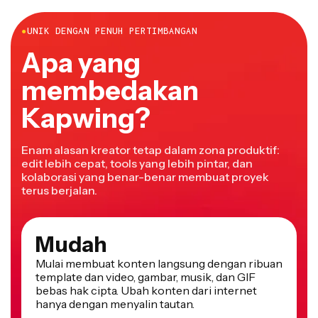
●
UNIK DENGAN PENUH PERTIMBANGAN
Apa yang
membedakan
Kapwing?
Enam alasan kreator tetap dalam zona produktif:
edit lebih cepat, tools yang lebih pintar, dan
kolaborasi yang benar-benar membuat proyek
terus berjalan.
Mudah
Mulai membuat konten langsung dengan ribuan
template dan video, gambar, musik, dan GIF
bebas hak cipta. Ubah konten dari internet
hanya dengan menyalin tautan.