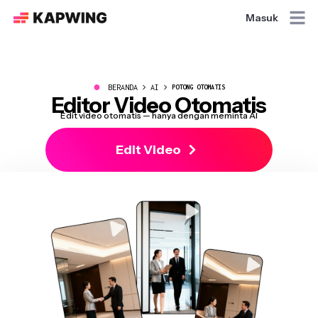
Masuk
●
BERANDA
AI
POTONG OTOMATIS
Editor Video Otomatis
Edit video otomatis — hanya dengan meminta AI
Edit Video