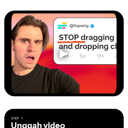
STEP
1
Unggah video