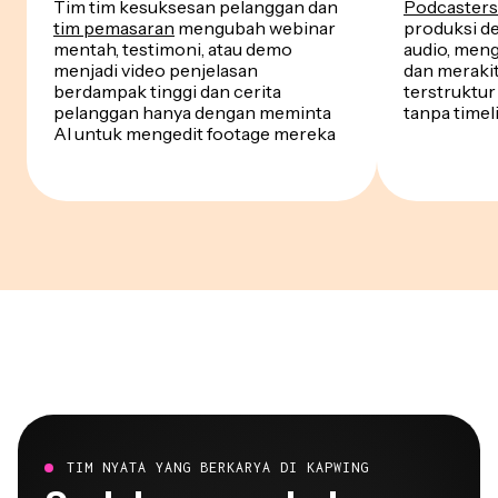
Tim tim kesuksesan pelanggan dan
Podcasters
tim pemasaran
mengubah webinar
produksi 
mentah, testimoni, atau demo
audio, meng
menjadi video penjelasan
dan meraki
berdampak tinggi dan cerita
terstruktur
pelanggan hanya dengan meminta
tanpa timel
AI untuk mengedit footage mereka
TIM NYATA YANG BERKARYA DI KAPWING