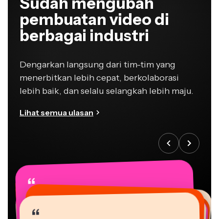
Sudah mengubah
pembuatan video di
berbagai industri
Dengarkan langsung dari tim-tim yang
menerbitkan lebih cepat, berkolaborasi
lebih baik, dan selalu selangkah lebih maju.
Lihat semua ulasan
“
“
“
“
“
“
“
“
“
“
“