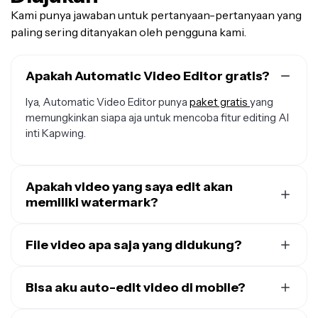
Kami punya jawaban untuk pertanyaan-pertanyaan yang
paling sering ditanyakan oleh pengguna kami.
Apakah Automatic Video Editor gratis?
Iya, Automatic Video Editor punya
paket gratis
yang
memungkinkan siapa aja untuk mencoba fitur editing AI
inti Kapwing.
Apakah video yang saya edit akan
memiliki watermark?
Video yang diedit di paket gratis Kapwing akan
menyertakan watermark kecil saat diekspor. Untuk
File video apa saja yang didukung?
mengekspor video tanpa watermark, kamu perlu
Kapwing mendukung semua format file video modern,
upgrade ke paket Pro
— yang juga membuka akses ke
termasuk MP4, MOV, AVI, 3GP, 3GPP, WMV, FLV, MKV,
Bisa aku auto-edit video di mobile?
batas unggah yang lebih tinggi dan tools AI premium.
M4V, dan WEBM.
Ya, Kapwing bekerja di desktop dan perangkat mobile,