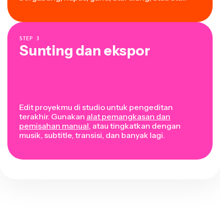
STEP
3
Sunting dan ekspor
Edit proyekmu di studio untuk pengeditan
terakhir. Gunakan
alat pemangkasan dan
pemisahan manual
, atau tingkatkan dengan
musik, subtitle, transisi, dan banyak lagi.