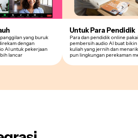
auh
Untuk Para Pendidik
s panggilan yang buruk
Para dan pendidik online pakai
 direkam dengan
pembersih audio AI buat biki
o AI untuk pekerjaan
kuliah yang jernih dan menarik
ebih lancar
pun lingkungan perekaman m
egrasi