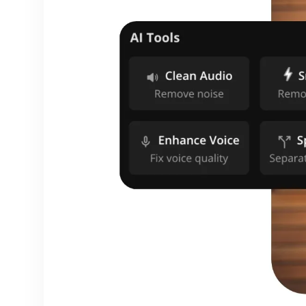
dalam bahasa yang
berbeda atau dengan
pengisi suara yang baru.
Terjemahkan dialog ke
dalam 40+ bahasa