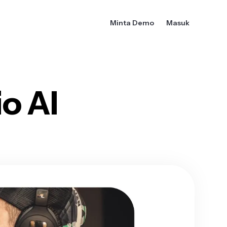
Minta Demo
Masuk
o AI