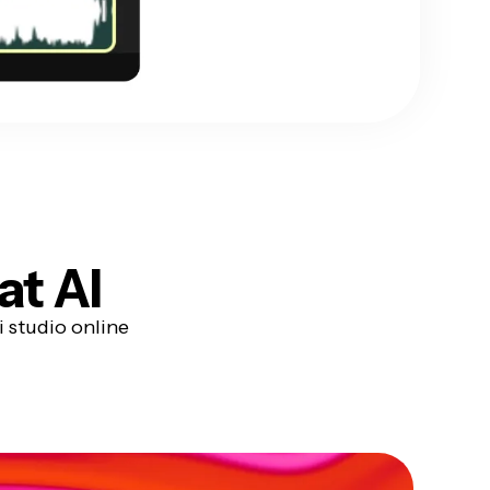
at AI
 studio online