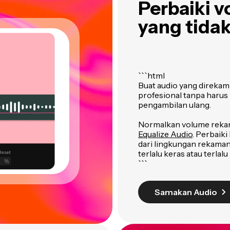
Perbaiki 
yang tidak
```html
Buat audio yang direka
profesional tanpa harus
pengambilan ulang.
Normalkan volume rekam
Equalize Audio
. Perbaik
dari lingkungan rekaman
terlalu keras atau terlalu
```
Samakan Audio