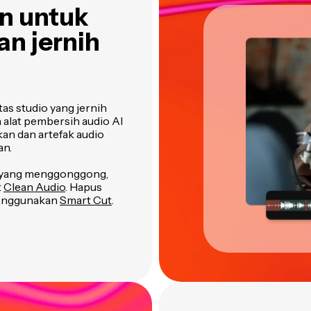
n untuk
an jernih
as studio yang jernih
alat pembersih audio AI
an dan artefak audio
an.
ng yang menggonggong,
t
Clean Audio
. Hapus
menggunakan
Smart Cut
.