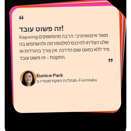
“
“
“
“
“
“
“
“
“
“
“
!
זה פשוט עובד
Kapwing
מאוד אינטואיטיבי. הרבה מהמשווקים
שלנו הצליחו להיכנס לפלטפורמה ולהשתמש בה
מיד ללא כמעט שום הדרכה. אין צורך בהורדות או
התקנות - זה פשוט עובד
.
”
Martin James
Natasha Ball
עורך וידאו
Gracie Peng
יועץ
Eunice Park
מנהל/ת תוכן
-Formlabs
Panos Papagapiou
מנהל/ת הפקת סטודיו ב
Dina Segovia
Kerry-lee Farla
שותף מנהל ב
Heidi Rae
עובד חופשי וירטואלי
Grant Taleck
-EPATHLON
Mitch Rawlings
Vannesia Darby
-AuthentIQMarketing.com
יוטיובר
חינוך
מייסד-שותף ב
שירותי מידע פריצלנסר
מנכ"ל ב-MOXIE Nashville