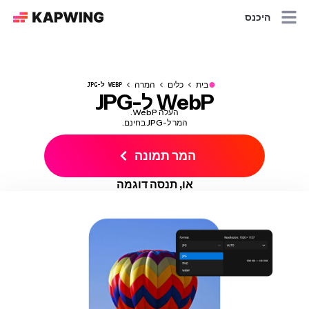
היכנס
●
בית
כלים
המרה
WEBP ל-JPG
WebP ל-JPG
העלה WebP.
המר ל-JPG בחינם.
המר תמונה
או, תנסה דוגמה