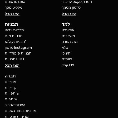
המרת טקסט לדיבור
גוזם סרטונים
סרטון מסמך
מקליט מסך
הצג הכל
הצג הכל
למד
תבניות
אודותינו
תבניות וידאו
משאבים
תבניות מים
מרכז עזרה
תבניות קולאז'
בלוג
סרטון Instagram
חינוכי
תבניות פופולריות
צוותים
תבניות EDU
צרו קשר
הצג הכל
חברה
מחירים
קריירות
שותפויות
שותפים
הערות שחרור
מדיניות החזר כספים
מדיניות פרטיות