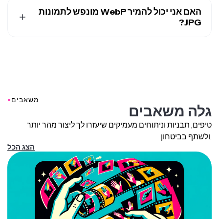
ממיר Kapwing תוכנן כדי לשמור על איכות התמונה ככל
האם אני יכול להמיר WebP מונפש לתמונות
האפשר במהלך המרה מ-WebP ל-JPG. למרות ש-JPG הוא
JPG?
פורמט אובדני ועלול להציג חלק מחלקי דחיסה, Kapwing
מאפשר לך לשלוט ברמת הדחיסה, כך שאתה יכול להגיע לאיזון
כן, אתה יכול להמיר קובץ WebP מונפש לפריימים בודדים של
הנכון בין גודל הקובץ להבהרות הוויזואליות
JPG. האנימציה תתפרק לרצף של תמונות סטטיות, כאשר כל
פריים נשמר כ-JPG נפרד.
●
משאבים
גלה משאבים
טיפים, תבניות וניתוחים מעמיקים שיעזרו לך ליצור מהר יותר
ולשתף בביטחון.
הצג הכל