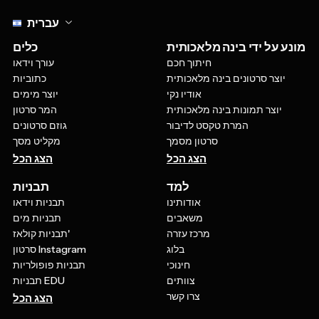
Select language
עברית
מונע על ידי בינה מלאכותית
כלים
חיתוך חכם
עורך וידאו
יוצר סרטונים בינה מלאכותית
כתוביות
אודיו נקי
יוצר מימים
יוצר תמונות בינה מלאכותית
המר סרטון
המרת טקסט לדיבור
גוזם סרטונים
סרטון מסמך
מקליט מסך
הצג הכל
הצג הכל
למד
תבניות
אודותינו
תבניות וידאו
משאבים
תבניות מים
מרכז עזרה
תבניות קולאז'
בלוג
סרטון Instagram
חינוכי
תבניות פופולריות
צוותים
תבניות EDU
צרו קשר
הצג הכל