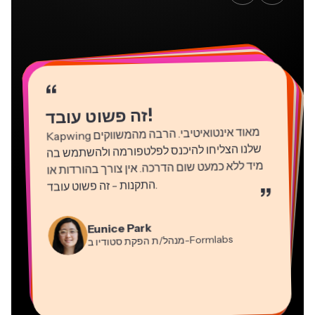
“
“
“
“
“
“
“
“
“
“
“
!
זה פשוט עובד
Kapwing
מאוד אינטואיטיבי. הרבה מהמשווקים
שלנו הצליחו להיכנס לפלטפורמה ולהשתמש בה
מיד ללא כמעט שום הדרכה. אין צורך בהורדות או
התקנות - זה פשוט עובד
.
”
Martin James
Natasha Ball
עורך וידאו
Gracie Peng
יועץ
Eunice Park
מנהל/ת תוכן
-Formlabs
Panos Papagapiou
מנהל/ת הפקת סטודיו ב
Dina Segovia
Kerry-lee Farla
שותף מנהל ב
Heidi Rae
עובד חופשי וירטואלי
Grant Taleck
-EPATHLON
Mitch Rawlings
Vannesia Darby
-AuthentIQMarketing.com
יוטיובר
חינוך
מייסד-שותף ב
שירותי מידע פריצלנסר
מנכ"ל ב-MOXIE Nashville