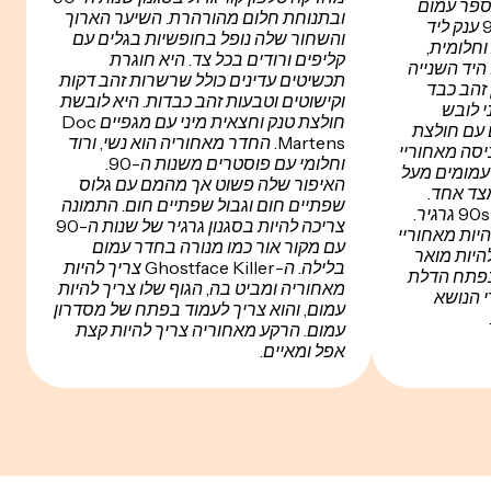
ספר עמום
ובתנוחת חלום מהורהרת. השיער הארוך
החזקתי טלפון קווי בסגנון 90s ענק ליד
והשחור שלה נופל בחופשיות בגלים עם
וחלומית,
קליפים ורודים בכל צד. היא חוגרת
היד השנייה
תכשיטים עדינים כולל שרשרות זהב דקות
 זהב כבד
וקישוטים וטבעות זהב כבדות. היא לובשת
י לובש
חולצת טנק וחצאית מיני עם מגפיים Doc
 עם חולצת
Martens. החדר מאחוריה הוא נשי, ורוד
יסה מאחוריי
וחלומי עם פוסטרים משנות ה-90.
 עמומים מעל
האיפור שלה פשוט אך מהמם עם גלוס
צד אחד.
שפתיים חום וגבול שפתיים חום. התמונה
התמונה צריכה להיות בסגנון 90s גרגיר.
צריכה להיות בסגנון גרגיר של שנות ה-90
Ghost צריך להיות מאחוריי
עם מקור אור כמו מנורה בחדר עמום
להיות מואר
בלילה. ה-Ghostface Killer צריך להיות
 בפתח הדלת
מאחוריה ומביט בה, הגוף שלו צריך להיות
 הנושא
עמום, והוא צריך לעמוד בפתח של מסדרון
עמום. הרקע מאחוריה צריך להיות קצת
אפל ומאיים.