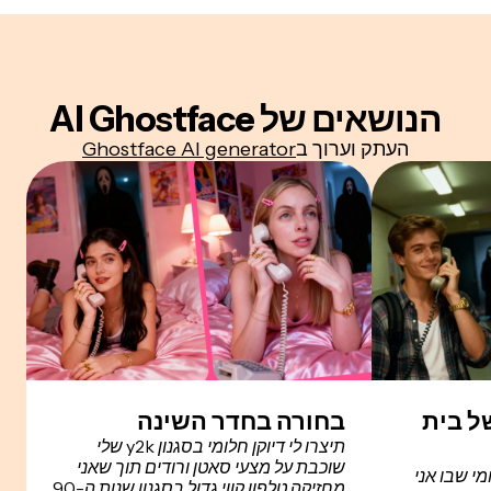
הנושאים של AI Ghostface
העתק וערוך ב
Ghostface AI generator
ל בית
בחורה בחדר השינה
תיצרו לי דיוקן חלומי בסגנון y2k שלי
שוכבת על מצעי סאטן ורודים תוך שאני
יוקן בסגנון y2k חלומי שבו אני
מחזיקה טלפון קווי גדול בסגנון שנות ה-90