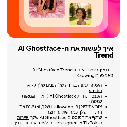
איך לעשות את ה-AI Ghostface
Trend
הנה איך לעשות את ה-AI Ghostface Trend
באמצעות Kapwing:
העלה
תמונה ברורה של הפנים שלך ל-
AI
.
studio
הכנס
הנחיית AI Ghostface (ראה דוגמאות
למטה).
צור
את דיוקן ה-Halloween שלך, ואז
שנה את
ההנחיה שלך
כמה שאתה רוצה.
שתף
את הפוסטים AI Ghostface שלך
ישירות
ל-TikTok או Instagram
, בלי לעזוב את הדפדפן