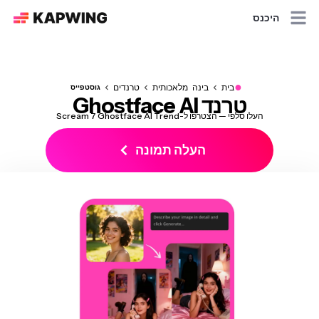
היכנס
●
בית
בינה מלאכותית
טרנדים
גוסטפייס
טרנד Ghostface AI
העלו סלפי — הצטרפו ל-Scream 7 Ghostface AI Trend
העלה תמונה