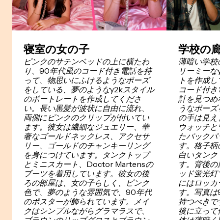
寝室の女の子
学校の
ピンクのサテンベッドの上に横たわ
薄暗い学校
り、90年代風のコード付き電話を持
リーミーな
って、物思いにふけるようなポーズ
トを作成し
をしている、夢のようなy2kスタイル
コード付き
のポートレートを作成してくださ
計を見つめ
い。長い黒髪が波状に自由に流れ、
うなポーズ
両側にピンクのクリップが付いてい
の手は見え
ます。彼女は繊細なジュエリー、華
ウォッチと
奢なゴールドネックレス、アクセサ
たバックパ
リー、ゴールドのチャンキーリング
す。格子柄
を身につけています。タンクトップ
白いタンク
とミニスカート、Doctor Martensの
す。背後の
ブーツを着用しています。彼女の後
ッド蛍光灯
ろの部屋は、女の子らしく、ピンク
にはロッカ
色で、夢のような雰囲気で、90年代
す。写真は
のポスターが飾られています。メイ
持つべきです。G
クはシンプルながらグラマラスで、
後に立って