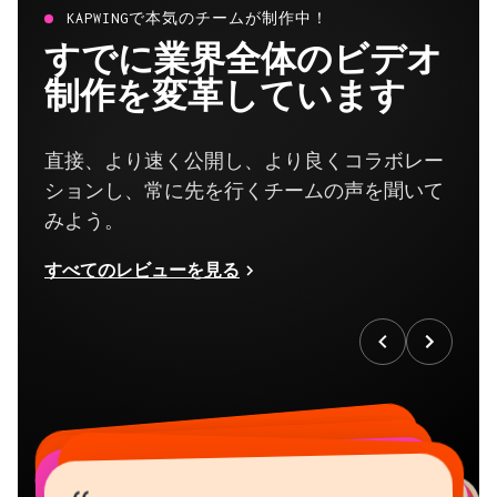
KAPWINGで本気のチームが制作中！
すでに業界全体のビデオ
制作を変革しています
直接、より速く公開し、より良くコラボレー
ションし、常に先を行くチームの声を聞いて
みよう。
すべてのレビューを見る
“
“
“
“
“