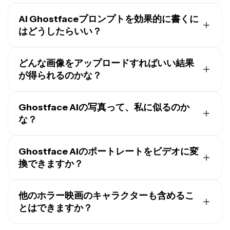
Gemini Ghostface AIトレンドは、Googleの
Nano
Banana画像生成ツール
を使って始まったんだ。粒子状
AI Ghostfaceプロンプトを効果的に書くに
の90年代風の自撮り写真を作って、昼寝してたり、ダ
はどうしたらいい？
イヤル式の電話を使ってたりしてる様子を撮影して、そ
象徴的なScreamの写真を作成するには、このような例
の横でScreamホラー映画シリーズのマスクをかぶった
のようなAI Ghostfaceプロンプトから始めましょう：
どんな画像をアップロードすればいい結果
Ghostfaceキャラが薄暗いドアウェイからじっと見つめ
てくるっていう感じのトレンドなんだよ。この人気の
が得られるのかな？
ピンクのサテンベッドの上に横たわり、大きな90年代
TikTokトレンド
は、素敵でノスタルジックなポートレ
風のコード付き電話を持ち、物思いにふけった白昼夢の
シェアできるAI Screamの画像を作るのに最適な画像
ートを不気味でスクロール必至の画像に変身させちゃ
ようなポーズをしている私の夢のようなy2kスタイルの
は、良い照明の中で顔全体が映っていて、帽子やサング
Ghostface AIの写真って、私に似るのか
う。ハロウィンと2026年公開予定の最新Scream映画
ポートレートを作成してください。彼女の長い黒髪は波
ラスなどの邪魔なものがないものです。Kapwingはほと
な？
「Scream 7」の時期にぴったりだね。
状に自由に流れ、両側にピンクのクリップがあります。
んどの一般的な画像形式（JPEGやPNGなど）に対応し
彼女は繊細なジュエリー、上品なゴールドネックレス、
そう、Kapwingの Ghostface AI Trend Generator は、あ
ています。
アクセサリー、そしてゴールドのチャンキーリングを身
なたにそっくりなノスタルジックなScream写真を作成
Ghostface AIのポートレートをビデオに変
につけています。彼女はタンクトップとミニスカート、
します。ただ、スタイルと背景が違うだけです。背景、
換できますか？
Doc Martensブーツを着用しています。彼女の後ろの部
髪、メイクを簡単に変更して、画像が完璧に見えるよう
屋は女らしく、ピンク色で、90年代のポスターが飾ら
もちろん、Kapwing の
Image to Video Generator
を使
にすることができます。
れた白昼夢のような空間です。彼女のメイクはシンプル
えば、あなたの Scream の写真を一瞬で動画に変身させ
他のホラー映画のキャラクターも含めるこ
ながらグラマラスで、ブラウンのリップグロスとブラウ
られるよ。スタイルやカメラの動き、動画の長さを選ん
とはできますか？
ンのリップライナーが特徴です。写真は90年代風のグ
で、自分好みの動画を作ってみて。Ghostface が背後か
もちろんです！AIジェネレーターに、Chucky、Michael
レイン感があり、夜間の薄暗い部屋のランプのような光
ら忍び寄ってくるシーンにしたり、彼が悪さをしている