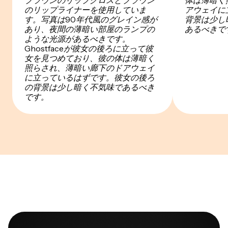
ブラウンのリップグロスとブラウン
体は薄暗く
のリップライナーを使用していま
アウェイに
す。写真は90年代風のグレイン感が
背景は少し
あり、夜間の薄暗い部屋のランプの
あるべきで
ような光源があるべきです。
Ghostfaceが彼女の後ろに立って彼
女を見つめており、彼の体は薄暗く
照らされ、薄暗い廊下のドアウェイ
に立っているはずです。彼女の後ろ
の背景は少し暗く不気味であるべき
です。