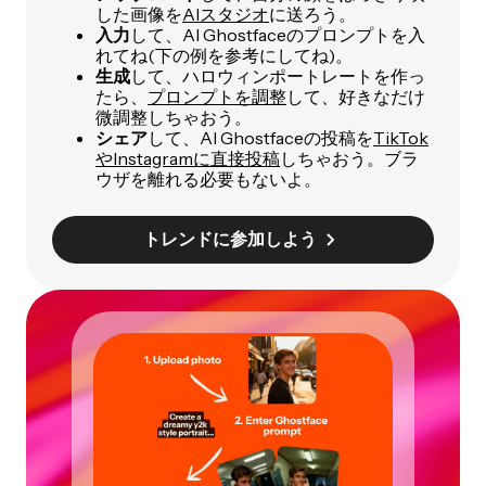
した画像を
AIスタジオ
に送ろう。
入力
して、AI Ghostfaceのプロンプトを入
れてね(下の例を参考にしてね)。
生成
して、ハロウィンポートレートを作っ
たら、
プロンプトを調整
して、好きなだけ
微調整しちゃおう。
シェア
して、AI Ghostfaceの投稿を
TikTok
やInstagramに直接投稿
しちゃおう。ブラ
ウザを離れる必要もないよ。
トレンドに参加しよう