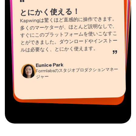
“
“
“
“
“
“
とにかく使える！
Kapwingは驚くほど直感的に操作できます。
多くのマーケターが、ほとんど説明なしで、
すぐにこのプラットフォームを使いこなすこ
とができました。ダウンロードやインストー
ルは必要なく、とにかく使えます。
”
Natasha Ball
Martin James
Eunice Park
Heidi Rae
コンサルタント
Panos Papagapiou
動画エディター
Formlabsのスタジオプロダクションマネー
教育
EPATHLON社マネージングパートナー
Gracie Peng
Dina Segovia
ジャー
Grant Taleck
Mitch Rawlings
コンテンツ担当ディレクター
バーチャルフリーランサー
Kerry-lee Farla
AuthentIQMarketing.comの共同設立者
情報サービスフリーランサー
Vannesia Darby
ユーチューバー
MOXIE Nashville社CEO