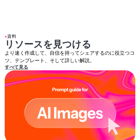
Myers、Freddy Krueger、Pennywiseなど、あなたの好
源があるべきです。Ghostface killerは彼女の後ろに立っ
瞬間を捉えたり、いろいろできちゃう。
きなホラー映画のキャラクターを含めるよう簡単に指示
て彼女を見つめており、彼の体は薄暗く照らされ、薄暗
できます。プロンプトの「Ghostface」をそのキャラク
い廊下のドアウェイに立っているはずです。彼女の後ろ
ターの名前に置き換えるだけです。
の背景は少し暗くて不気味であるべきです。
●
資料
衣装、メイク、背景、照明、全体的な設定など、好きな
リソースを見つける
ものは何でも変更してください。不気味なキッチン、学
校の廊下、駅などに自分を配置してみてください。
より速く作成して、自信を持ってシェアするのに役立つコ
Screamや好きなホラー映画の他のキャラクターで実験
ツ、テンプレート、そして詳しい解説。
することもできます。その後、プロンプトをKapwingの
すべて見る
AIジェネレーターに入力して、Ghostfaceと一緒にあな
たそっくりの共有可能な写真を
ダウンロード
しましょ
う。