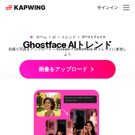
サインイン
●
ホーム
AI
トレンド
ゴーストフェイス
Ghostface AIトレンド
自撮り写真をアップロード — Scream 7 Ghostface AI トレンドに参加し
よう
画像をアップロード