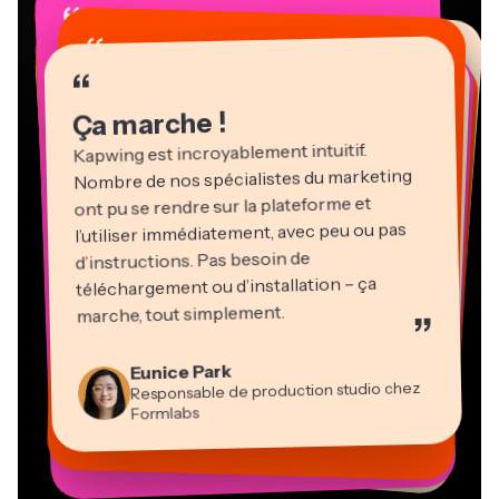
“
“
“
“
“
“
“
“
“
“
“
Ça marche !
Kapwing est incroyablement intuitif.
Nombre de nos spécialistes du marketing
ont pu se rendre sur la plateforme et
l’utiliser immédiatement, avec peu ou pas
d’instructions. Pas besoin de
téléchargement ou d’installation – ça
Martin James
marche, tout simplement.
”
Éditeur vidéo
Natasha Ball
Heidi Rae
Eunice Park
Gracie Peng
Panos Papagapiou
Consultant
Kerry-lee Farla
Dina Segovia
Responsable de production studio chez
Pédagogie
Directeur du contenu
Directeur associé chez EPATHLON
Travailleur en freelance virtuel
Youtubeur
Vannesia Darby
Mitch Rawlings
Formlabs
Grant Taleck
PDG de MOXIE Nashville
Freelance en services d’information
Cofondateur d’AuthentIQMarketing.com