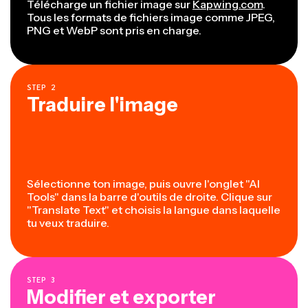
Télécharge un fichier image sur
Kapwing.com
.
Tous les formats de fichiers image comme JPEG,
PNG et WebP sont pris en charge.
STEP
2
Traduire l'image
Sélectionne ton image, puis ouvre l'onglet "AI
Tools" dans la barre d'outils de droite. Clique sur
"Translate Text" et choisis la langue dans laquelle
tu veux traduire.
STEP
3
Modifier et exporter