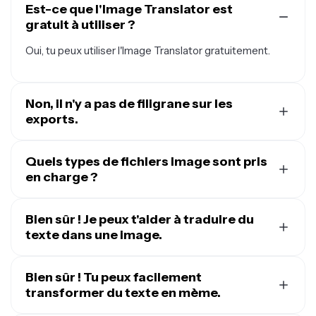
Est-ce que l'Image Translator est
gratuit à utiliser ?
Oui, tu peux utiliser l'Image Translator gratuitement.
Non, il n'y a pas de filigrane sur les
exports.
Si tu utilises Kapwing avec un compte gratuit, tous les
exports — y compris depuis le traducteur d'images —
Quels types de fichiers image sont pris
contiendront un petit watermark.
en charge ?
Kapwing supporte la plupart des principaux formats
d'images, y compris JPG, JPEG, WebP, PNG, HEIC, et
Bien sûr ! Je peux t'aider à traduire du
bien plus encore. C'est top pour traduire des images sur
texte dans une image.
des appareils mobiles comme les iPhones et les
Notre traducteur d'image te permet de traduire
Androids !
directement le texte intégré dans une photo en plus de
Bien sûr ! Tu peux facilement
75 langues, dont le chinois, l'anglais, l'espagnol, l'hindi et
transformer du texte en mème.
le français. Télécharge ton fichier image, sélectionne